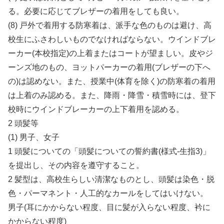
る。必要に応じてブレザーの着用をしても良い。
(8) 戸外で着用する防寒着は、派手な色のものは避け、高
校生にふさわしいものでなければならない。ウインドブレ
ーカー(本校指定)の上着またはコートが望ましい。皮やジ
ーンズ地のもの、ヨットパーカーの着用(ブレザーの下へ
の)は認めない。また、授業中(体育を除く)の防寒着の着用
は上着のみ認める。また、降雨・降雪・積雪時には、登下
校時にウインドブレーカーの上下着用を認める。
2 頭髪等
(1) 男子、女子
1 頭髪についての「頭髪についての誓約書(様式-生指3)」
を提出し、その内容を遵守すること。
2 髪型は、高校生らしい清潔なものとし、頭髪は染色・脱
色・パーマネント・人工的なカールをしてはいけない。
男子(耳にかからない程度、目に髪が入らない程度、衿に
かからない程度)