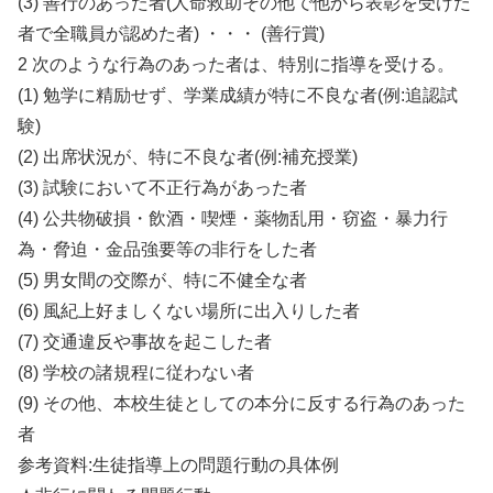
(3) 善行のあった者(人命救助その他で他から表彰を受けた
者で全職員が認めた者) ・・・ (善行賞)
2 次のような行為のあった者は、特別に指導を受ける。
(1) 勉学に精励せず、学業成績が特に不良な者(例:追認試
験)
(2) 出席状況が、特に不良な者(例:補充授業)
(3) 試験において不正行為があった者
(4) 公共物破損・飲酒・喫煙・薬物乱用・窃盗・暴力行
為・脅迫・金品強要等の非行をした者
(5) 男女間の交際が、特に不健全な者
(6) 風紀上好ましくない場所に出入りした者
(7) 交通違反や事故を起こした者
(8) 学校の諸規程に従わない者
(9) その他、本校生徒としての本分に反する行為のあった
者
参考資料:生徒指導上の問題行動の具体例