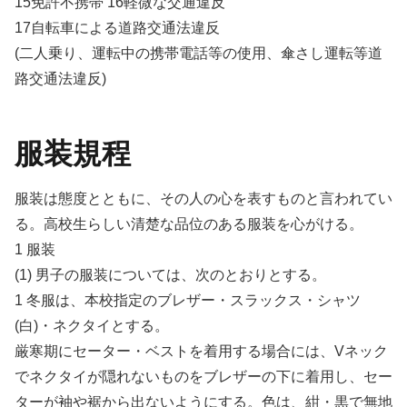
15免許不携帯 16軽微な交通違反
17自転車による道路交通法違反
(二人乗り、運転中の携帯電話等の使用、傘さし運転等道
路交通法違反)
服装規程
服装は態度とともに、その人の心を表すものと言われてい
る。高校生らしい清楚な品位のある服装を心がける。
1 服装
(1) 男子の服装については、次のとおりとする。
1 冬服は、本校指定のブレザー・スラックス・シャツ
(白)・ネクタイとする。
厳寒期にセーター・ベストを着用する場合には、Vネック
でネクタイが隠れないものをブレザーの下に着用し、セー
ターが袖や裾から出ないようにする。色は、紺・黒で無地