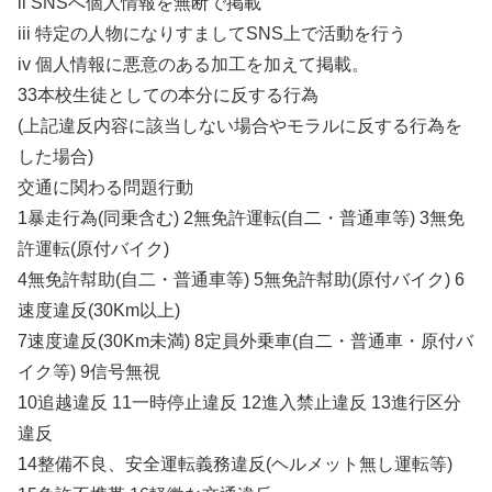
ii SNSへ個人情報を無断で掲載
iii 特定の人物になりすましてSNS上で活動を行う
iv 個人情報に悪意のある加工を加えて掲載。
33本校生徒としての本分に反する行為
(上記違反内容に該当しない場合やモラルに反する行為を
した場合)
交通に関わる問題行動
1暴走行為(同乗含む) 2無免許運転(自二・普通車等) 3無免
許運転(原付バイク)
4無免許幇助(自二・普通車等) 5無免許幇助(原付バイク) 6
速度違反(30Km以上)
7速度違反(30Km未満) 8定員外乗車(自二・普通車・原付バ
イク等) 9信号無視
10追越違反 11一時停止違反 12進入禁止違反 13進行区分
違反
14整備不良、安全運転義務違反(ヘルメット無し運転等)