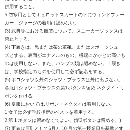
併用すること。
5 防寒用としてキュロットスカートの下にウィンドブレー
カー、ジャージの着用は認めない。
(3) 式典等における服装について、スニーカーソックスは
禁止とする。
(4) 下履きは、黒または茶の革靴、またはスポーツシュー
ズとする。表面がエナメルのもの、極端にかかとの高いも
のは使用しない。また、パンプス類は認めない。上履き
は、学校指定のものを使用して必ず記名をする。
(5) ポロシャツ以外のシャツ・ブラウスは外に出さない。
冬服はシャツ・ブラウスの第1ボタンを留め,ネクタイ・リ
ボンを付ける。
(6) 夏服においては,リボン・ネクタイは着用しない。
1 女子は必ず学校指定のベストを着用する。
2 第 1 ボタンは留めなくてよい。(第2ボタンは留める。)
(7) 更衣は原則として6月と 10 月の第一授業日を基準とす