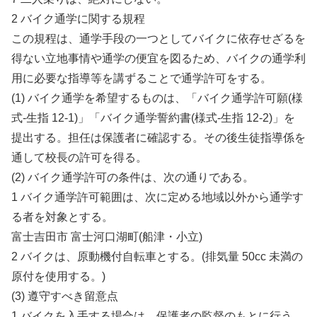
2 バイク通学に関する規程
この規程は、通学手段の一つとしてバイクに依存せざるを
得ない立地事情や通学の便宜を図るため、バイクの通学利
用に必要な指導等を講ずることで通学許可をする。
(1) バイク通学を希望するものは、「バイク通学許可願(様
式-生指 12-1)」「バイク通学誓約書(様式-生指 12-2)」を
提出する。担任は保護者に確認する。その後生徒指導係を
通して校長の許可を得る。
(2) バイク通学許可の条件は、次の通りである。
1 バイク通学許可範囲は、次に定める地域以外から通学す
る者を対象とする。
富士吉田市 富士河口湖町(船津・小立)
2 バイクは、原動機付自転車とする。(排気量 50cc 未満の
原付を使用する。)
(3) 遵守すべき留意点
1 バイクを入手する場合は、保護者の監督のもとに行う。