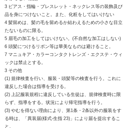
3 ピアス・指輪・ブレスレット・ネックレス等の装飾及び
品を身につけないこと。また、化粧をしてはいけない
4 髪留めは、髪の毛を留めるか結わえるための小さな目立
たないものに限る。
5 眉毛の加工をしてはいけない。(不自然な加工はしない)
6 頭髪につけるリボン等は華美なものは避けること。
7 マニュキア・カラーコンタクトレンズ・エクステ・ウィ
ックは禁止とする。
3 その他
(1) 規律検査を行い、服装・頭髪等の検査を行う。これに
違反した場合は指導を受ける。
(2) 上記服装規程に違反している生徒は、規律検査時に限
らず、指導をする。状況により帰宅指導を行う。
(3) やむを得ない理由により、第1条・2条以外の服装をす
る時は、「異装届(様式-生指 23)」により届を提出するこ
と。