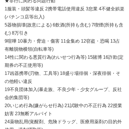
★非行に関わる問題行動
1服装・頭髪等違反 2携帯電話使用違反 3怠業 4不健全娯楽
(パチンコ店等出入)
5器物損壊(故意による) 6飲酒(所持も含む) 7喫煙(所持も含
む) 8万引き
9喧嘩 10暴力・脅迫・傷害 11金集め 12窃盗・恐喝 13占
有離脱物横領(自転車等)
14性に関わる悪質行為(わいせつ行為等) 15賭博 16詐欺(定
期券の不正使用等)
17凶器携帯(刃物、工具等) 18盛り場徘徊・深夜徘徊・そ
の他軽い違反
19不良団体加入(暴走族、不良少年・少女グループ、反社
会的集団等)
20いじめ行為(嫌がらせ行為) 21試験中の不正行為 22授業
妨害 23無断アルバイト
24薬物乱用(覚醒剤、危険ドラッグ、医療用薬剤の目的外