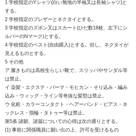
1 学校指定のYシャツ(白い無地の半袖又は長袖シャツ)と
する。
2 学校指定のブレザーとネクタイとする。
3 学校指定のズボン又はスカート(ひだ数18枚、左下にシ
ルバーのNマーク)とする。
4 学校指定のベスト(自由購入)とする。但し、ネクタイが
見えるものとする。
5 その他
ア 履きものは高校生らしい靴で、スリッパやサンダル等
は禁止。
イ 染髪・エクステ・パーマ・モヒカン・そり込み・編み
込み・ウィッグ・ライン等奇抜な髪型は禁止。
ウ 化粧・カラーコンタクト・ヘアーバンド・ピアス・ネ
ックレス・指輪・タトゥー等は禁止。
第5条 諸願、諸届についての心得は次の通りとする。
(1) 事前に関係職員に願い出の上、許可を受けるもの