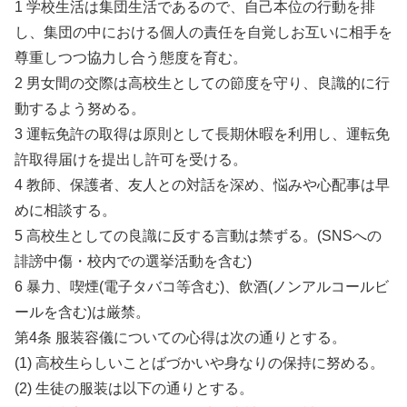
1 学校生活は集団生活であるので、自己本位の行動を排
し、集団の中における個人の責任を自覚しお互いに相手を
尊重しつつ協力し合う態度を育む。
2 男女間の交際は高校生としての節度を守り、良識的に行
動するよう努める。
3 運転免許の取得は原則として長期休暇を利用し、運転免
許取得届けを提出し許可を受ける。
4 教師、保護者、友人との対話を深め、悩みや心配事は早
めに相談する。
5 高校生としての良識に反する言動は禁ずる。(SNSへの
誹謗中傷・校内での選挙活動を含む)
6 暴力、喫煙(電子タバコ等含む)、飲酒(ノンアルコールビ
ールを含む)は厳禁。
第4条 服装容儀についての心得は次の通りとする。
(1) 高校生らしいことばづかいや身なりの保持に努める。
(2) 生徒の服装は以下の通りとする。