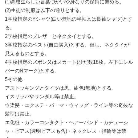
(1)高校生らしい言葉づかいや身なりの保持に努める。
(2)生徒の制服は以下の通りとする。
1学校指定のYシャツ(白い無地の半袖又は長袖シャツ)とす
る。
2学校指定のブレザーとネクタイとする。
3学校指定のベスト(自由購入)とする。但し、ネクタイが
見えるものとする。
4学校指定のズボン又はスカート(ひだ数18枚、左下にシル
バーのNマーク)とする。
5その他
アストッキングとタイツは黒、紺色(無地)とする。
イスリッパやサンダル等は禁止。
ウ染髪・エクステ・パーマ・ウィッグ・ライン等の奇抜な
髪型は禁止。
エ化粧・カラーコンタクト・ヘアーバンド・カチューシ
ャ・ピアス(透明ピアスも含)・ネックレス・指輪等は禁