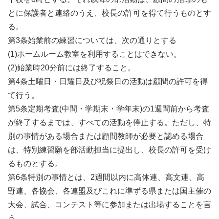
とに保護者と連絡のうえ、校長の許可を得て行うものとす
る。
第3条始業前の練習については、次の通りとする
(1)ホームルーム教室を利用することはできない。
(2)始業時20分前には終了すること。
第4条土曜日・日耀日及び祝祭日の活動は顧間の許可を得
て行う。
第5条定期考査(中間・学期末・学年末)の1週間前から考査
が終了するまでは、すべての活動を停止する。ただし、特
別の事情がある場合または顧間教師が必要と認める場合
は、特別練習願を部活動担当に提出し、校長の許可を受け
るものとする。
第6条特別の事情とは、2週間以内に高体連、高文連、高
野連、各協会、各連盟及びこれに準ずる県または国主催の
大会、試合、コンテスト等に参加または出場することを言
う。