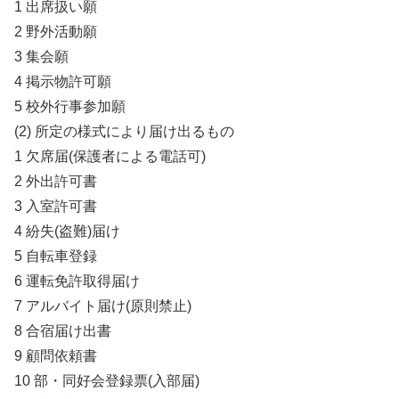
1 出席扱い願
2 野外活動願
3 集会願
4 掲示物許可願
5 校外行事参加願
(2) 所定の様式により届け出るもの
1 欠席届(保護者による電話可)
2 外出許可書
3 入室許可書
4 紛失(盗難)届け
5 自転車登録
6 運転免許取得届け
7 アルバイト届け(原則禁止)
8 合宿届け出書
9 顧問依頼書
10 部・同好会登録票(入部届)