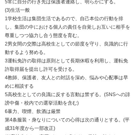
5常に自分の行き先は保護者連絡し、明らかにする。
(3)生活一般
1学校生活は集団生活であるので、自己本位の行動を排
し、集団の中における個人の責任を自覚しお互いに相手を
尊重しつつ協力し合う態度を育む。
2男女間の交際は高校生としての節度を守り、良識的に行
動するよう努める。
3運転免許の取得は原則として長期休暇を利用し、運転免
許取得届を提出し許可を受ける。
4教師、保護者、友人との対話を深め、悩みや心配事は早
めに相談する
5高校生としての良識に反する言動は禁ずる。(SNSへの誹
謗中傷・校内での選挙活動を含む)
6暴力、喫煙、飲酒は厳禁
第4条服装・身なりについての心得は次の通りとする。(平
成31年度から一部改正)