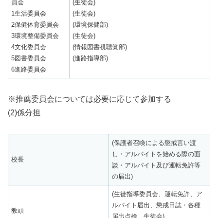
員会
(生徒会)
1生活委員会
(生徒会)
2保健体育委員会
(環境保健部)
3環境整備委員会
(生徒会)
4文化委員会
(情報図書視聴覚部)
5図書委員会
(進路指導部)
6進路委員会
※推薦委員会については必要に応じて参加する
(2)係分担
(保護者召喚による懲戒言い渡
し・アルバイトを始める際の面
校長
談・アルバイト及び運転免許等
の届出)
(生徒指導委員会、運転免許、ア
ルバイト届出、懲戒日誌・各種
教頭
届出点検、生徒会)