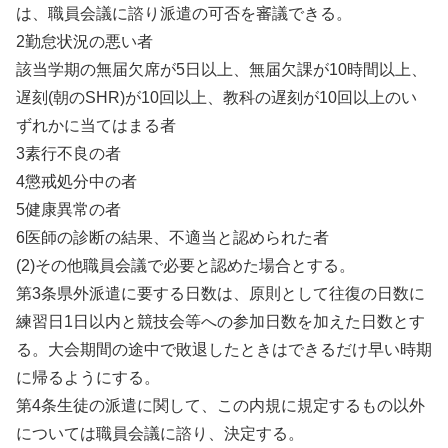
は、職員会議に諮り派遣の可否を審議できる。
2勤怠状況の悪い者
該当学期の無届欠席が5日以上、無届欠課が10時間以上、
遅刻(朝のSHR)が10回以上、教科の遅刻が10回以上のい
ずれかに当てはまる者
3素行不良の者
4懲戒処分中の者
5健康異常の者
6医師の診断の結果、不適当と認められた者
(2)その他職員会議で必要と認めた場合とする。
第3条県外派遣に要する日数は、原則として往復の日数に
練習日1日以内と競技会等への参加日数を加えた日数とす
る。大会期間の途中で敗退したときはできるだけ早い時期
に帰るようにする。
第4条生徒の派遣に関して、この内規に規定するもの以外
については職員会議に諮り、決定する。