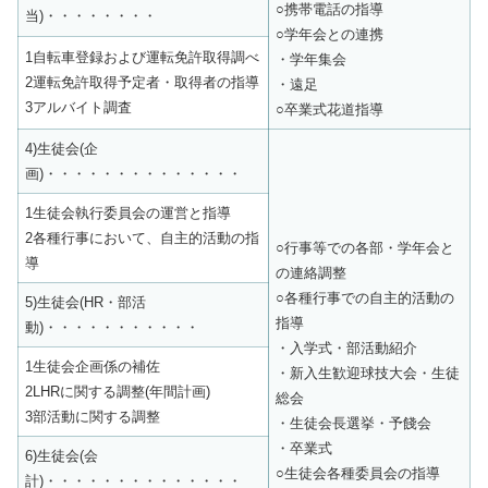
○携帯電話の指導
当)・・・・・・・・
○学年会との連携
1自転車登録および運転免許取得調べ
・学年集会
2運転免許取得予定者・取得者の指導
・遠足
3アルバイト調査
○卒業式花道指導
4)生徒会(企
画)・・・・・・・・・・・・・・
1生徒会執行委員会の運営と指導
2各種行事において、自主的活動の指
○行事等での各部・学年会と
導
の連絡調整
○各種行事での自主的活動の
5)生徒会(HR・部活
指導
動)・・・・・・・・・・・
・入学式・部活動紹介
1生徒会企画係の補佐
・新入生歓迎球技大会・生徒
2LHRに関する調整(年間計画)
総会
3部活動に関する調整
・生徒会長選挙・予餞会
・卒業式
6)生徒会(会
○生徒会各種委員会の指導
計)・・・・・・・・・・・・・・