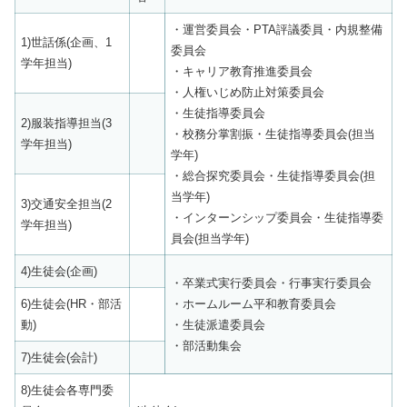
・運営委員会・PTA評議委員・内規整備
1)世話係(企画、1
委員会
学年担当)
・キャリア教育推進委員会
・人権いじめ防止対策委員会
・生徒指導委員会
2)服装指導担当(3
・校務分掌割振・生徒指導委員会(担当
学年担当)
学年)
・総合探究委員会・生徒指導委員会(担
当学年)
3)交通安全担当(2
・インターンシップ委員会・生徒指導委
学年担当)
員会(担当学年)
4)生徒会(企画)
・卒業式実行委員会・行事実行委員会
6)生徒会(HR・部活
・ホームルーム平和教育委員会
動)
・生徒派遣委員会
・部活動集会
7)生徒会(会計)
8)生徒会各専門委