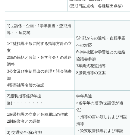
(懲戒日誌点検、各種届出点検)
1)世話係・企画・1学年担当・懲戒指
導・・垣花篤
5外部からの通報・盗難事案
1生徒指導全般に関する指導方針の立
への対応
案
6中学校区や学警連との連絡
2部の統括と各部・各学年会との連絡
協議会参加
調整
7卒業式花道指導
3公文及び生徒届出の処理と諸会議参
8服装指導の立案
加
4警察補導名簿の確認
2)服装指導係(3年担
学年共通
当)・・・・・・・・
○各学年の指導(世話係が補
佐)
1服装指導の立案と各種届出の作成
・指導の言い渡しおよび日誌
2制服業者との調整
指導
・染髪改善指導および確認
3) 交通安全係(2年担