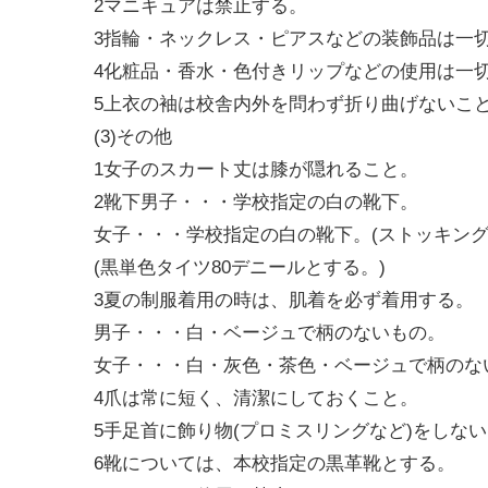
2マニキュアは禁止する。
3指輪・ネックレス・ピアスなどの装飾品は一
4化粧品・香水・色付きリップなどの使用は一
5上衣の袖は校舎内外を問わず折り曲げないこ
(3)その他
1女子のスカート丈は膝が隠れること。
2靴下男子・・・学校指定の白の靴下。
女子・・・学校指定の白の靴下。(ストッキング
(黒単色タイツ80デニールとする。)
3夏の制服着用の時は、肌着を必ず着用する。
男子・・・白・ベージュで柄のないもの。
女子・・・白・灰色・茶色・ベージュで柄のない
4爪は常に短く、清潔にしておくこと。
5手足首に飾り物(プロミスリングなど)をしな
6靴については、本校指定の黒革靴とする。