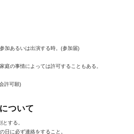
参加あるいは出演する時。(参加届)
し家庭の事情によっては許可することもある。
会許可願)
等について
遅刻とする。
その日に必ず連絡をすること。