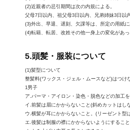
(2)近親者の忌引期間は次の内規による。
父母7日以内、祖父母3日以内、兄弟姉妹3日以
(3)外出、早退、遅刻、欠課等は、所定の用紙
(4)転籍、転居、改姓その他一身上の変化があ
5.頭髪・服装について
(1)髪型について
整髪料(ワックス・ジェル・ムースなど)はつけ
1男子
ア.パーマ・アイロン・染色・脱色などの加工
イ.前髪は眉にかからないこと(斜めカットはし
ウ.横髪が耳にかからないこと。(リーゼント型は
エ.後髪は制服の襟にかからないようにするこ