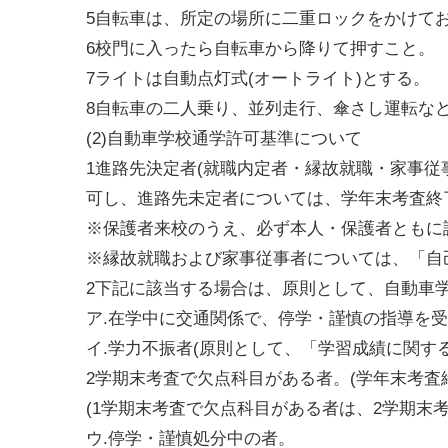
5自転車は、所定の場所に二重ロックをかけて
6校門に入ったら自転車から降りて押すこと。
7ライトは自動点灯式(オートライト)とする。
8自転車の二人乗り、並列走行、傘さし運転な
(2)自動車学校通学許可基準について
1進路先決定者(就職内定者・縁故就職・家事従
可し、進路先未定者については、学年末考査終
※保護者来校のうえ、必ず本人・保護者ともに説
※縁故就職および家事従事者については、「自
2下記に該当する場合は、原則として、自動車
ア.在学中に交通関係で、停学・謹慎の指導を受
イ.学力不振者(原則として、「学習成績に関す
2学期末考査で欠点科目がある者。(学年末考査
(1学期末考査で欠点科目がある者は、2学期末
ウ.停学・謹慎処分中の者。