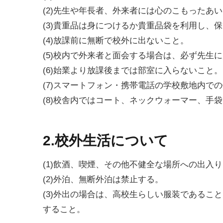
(2)先生や年長者、外来者には心のこもったあ
(3)貴重品は身につけるか貴重品袋を利用し、
(4)放課前に無断で校外に出ないこと。
(5)校内で外来者と面会する場合は、必ず先生
(6)始業より放課後までは部室に入らないこと。
(7)スマートフォン・携帯電話の学校敷地内で
(8)校舎内ではコート、ネックウォーマー、手
2.校外生活について
(1)飲酒、喫煙、その他不健全な場所への出入
(2)外泊、無断外泊は禁止する。
(3)外出の場合は、高校生らしい服装であるこ
すること。