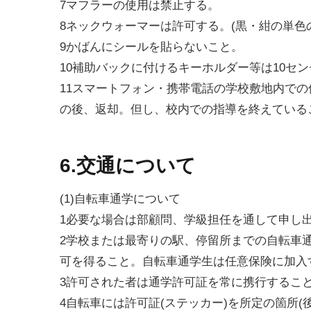
7マフラーの使用は禁止する。
8ネックウォーマーは許可する。(黒・紺の単色
9かばんにシールを貼らないこと。
10補助バックに付けるキーホルダー等は10セ
11スマートフォン・携帯電話の学校敷地内での
の後、返却。但し、校内での指導を終えているこ
6.交通について
(1)自転車通学について
1必要な場合は部顧問、学級担任を通して申し
2学校または最寄りの駅、停留所までの自転車
可を得ること。自転車通学生は任意保険に加入
3許可された者は通学許可証を常に携行するこ
4自転車には許可証(ステッカー)を所定の箇所(