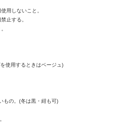
切使用しないこと。
切禁止する。
と。
を使用するときはベージュ)
もの。(冬は黒・紺も可)
い。