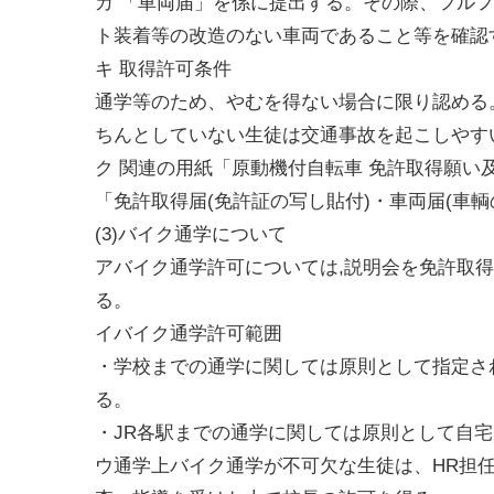
カ 「車両届」を係に提出する。その際、フルフ
ト装着等の改造のない車両であること等を確認
キ 取得許可条件
通学等のため、やむを得ない場合に限り認める
ちんとしていない生徒は交通事故を起こしやす
ク 関連の用紙「原動機付自転車 免許取得願い
「免許取得届(免許証の写し貼付)・車両届(車
(3)バイク通学について
アバイク通学許可については,説明会を免許取
る。
イバイク通学許可範囲
・学校までの通学に関しては原則として指定され
る。
・JR各駅までの通学に関しては原則として自宅
ウ通学上バイク通学が不可欠な生徒は、HR担