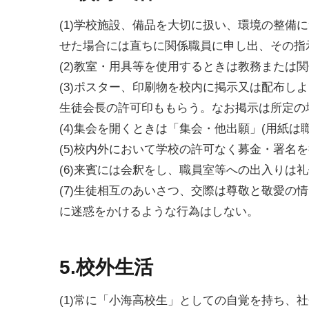
(1)学校施設、備品を大切に扱い、環境の整備
せた場合には直ちに関係職員に申し出、その指
(2)教室・用具等を使用するときは教務または
(3)ポスター、印刷物を校内に掲示又は配布し
生徒会長の許可印ももらう。なお掲示は所定の
(4)集会を開くときは「集会・他出願」(用紙は
(5)校内外において学校の許可なく募金・署名
(6)来賓には会釈をし、職員室等への出入りは
(7)生徒相互のあいさつ、交際は尊敬と敬愛の
に迷惑をかけるような行為はしない。
5.校外生活
(1)常に「小海高校生」としての自覚を持ち、