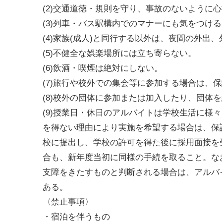
(2)交通道徳・規則を守り、事故のないように
(3)列車・バス駅構内でのマナーにも気をつけ
(4)家族(成人)と同行する以外は、夜間の外出
(5)不健全な娯楽場所には立ち寄らない。
(6)飲酒・喫煙は絶対にしない。
(7)旅行や校外での集会等に参加する場合は、
(8)校外の団体に参加または加入したり、団体
(9)授業日・休日のアルバイトは学校生活に様
を得ない理由により実施を希望する場合は、保
校に提出し、学校の許可を得た後に採用面接を
合も、新年度当初に同様の手続を取ること。な
支障をきたすものと判断される場合は、アルバ
ある。
〈禁止事項〉
・宿泊を伴うもの