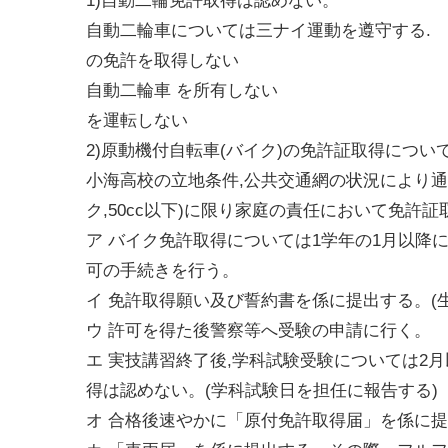
1)自動二輪免許取得は認めない。
自動二輪車については三ナイ運動を遵守する.
の免許を取得しない
自動二輪車 を所有しない
を運転しない
2)原動機付自転車(バイク)の免許証取得につい
小海高校の立地条件,公共交通網の状況により通
ク,50cc以下)に限り家庭の責任において免許
ア バイク免許取得については1学年の1月以降
可の手続きを行う。
イ 免許取得願い及び誓約書を係に提出する。(
ウ 許可を得た後警察等へ受験の申請に行く。
エ 実技講習終了後,学科試験受験については2月
得は認めない。(学科試験日を担任に報告する)
オ 合格後速やかに「原付免許取得届」を係に