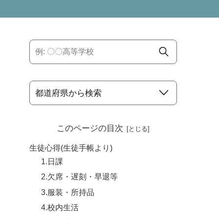
このページの目次
生徒心得(生徒手帳より)
1.日課
2.欠席・遅刻・早退等
3.服装・所持品
4.校内生活