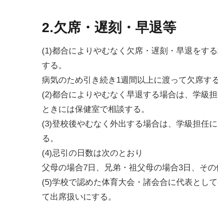
2.欠席・遅刻・早退等
(1)都合によりやむなく欠席・遅刻・早退をす
する。
病気のため引き続き1週間以上に渡って欠席す
(2)都合によりやむなく早退する場合は、学級
ときには保健室で相談する。
(3)登校後やむなく外出する場合は、学級担任
る。
(4)忌引の日数は次のとおり
父母の場合7日、兄弟・祖父母の場合3日、その
(5)学校で認めた体育大会・諸会合に代表とし
て出席扱いにする。