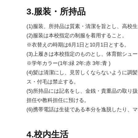
3.服装・所持品
(1)服装、所持品は質素・清潔を旨とし、高校
(2)服装は本校指定の制服を着用すること。
※衣替えの時期は6月1日と10月1日とする。
(3)上履きは本校指定のものとし、体育館シュ
※学年カラー(1年:緑 2年:赤 3年:青 )
(4)髪は清潔にし、見苦しくならないように調
ス・付毛は禁止する。
(5)所持品には記名をし、金銭・貴重品の取り
担任や教科担任に預ける。
(6)携帯電話は生徒である本分を逸脱したり、
4.校内生活