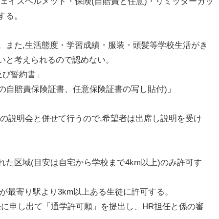
ェイスヘルメット・保険(自賠責と任意)・リミッターカッ
する。
。また,生活態度・学習成績・服装・頭髪等学校生活がき
いと考えられるので認めない。
及び誓約書」
輌の自賠責保険証書、任意保険証書の写し貼付)」
得の説明会と併せて行うので,希望者は出席し説明を受け
た区域(目安は自宅から学校まで4km以上)のみ許可す
が最寄り駅より3km以上ある生徒に許可する。
任に申し出て「通学許可願」を提出し、HR担任と係の審