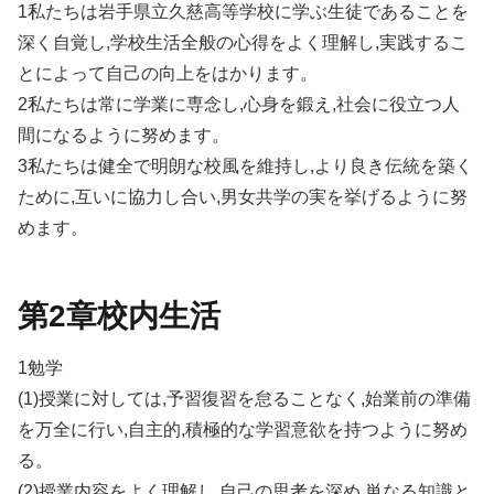
1私たちは岩手県立久慈高等学校に学ぶ生徒であることを
深く自覚し,学校生活全般の心得をよく理解し,実践するこ
とによって自己の向上をはかります。
2私たちは常に学業に専念し,心身を鍛え,社会に役立つ人
間になるように努めます。
3私たちは健全で明朗な校風を維持し,より良き伝統を築く
ために,互いに協力し合い,男女共学の実を挙げるように努
めます。
第2章校内生活
1勉学
(1)授業に対しては,予習復習を怠ることなく,始業前の準備
を万全に行い,自主的,積極的な学習意欲を持つように努め
る。
(2)授業内容をよく理解し,自己の思考を深め,単なる知識と