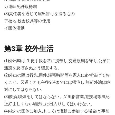
カ運転免許取得届
(3)責任者を通じて届出許可を得るもの
ア校地,校舎校具等の使用
イ団体活動
第3章 校外生活
(1)外出時は,生徒手帳を常に携帯し,交通規則を守り,公衆に
迷惑を及ぼさぬよう留意する。
(2)外出の際は行先,用件,帰宅時間等を家人に必ず告げてお
くこと。又遅くとも午後9時までには帰宅し,無断外泊は絶
対にしてはならない。
(3)飲酒,喫煙をしてはならない。又風俗営業,遊技場等風紀
上好ましくない場所には出入りしてはいけない。
(4)校外の団体に加入,もしくは活動に参加する場合は,事前