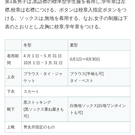
第1条男子は,黒詰襟の標準型学生服を着用し,学年章は左
襟,校章は右襟につける。ボタンは校章入指定ボタンをつ
ける。ソックスは,無地を着用する。なお,女子の制服は下
表のとおりとし,左胸に校章,学年章をつける。
冬型
夏型
着用期
4 月 1 日 ~ 5 月 31 日
6月1日〜9月30日
間
10月 1 日 ~ 3 月 31 日
ブラウス・タイ・ジャ
ブラウス[半袖も可]
上衣
ケット
タイ・ベスト
下衣
スカート
黒ストッキング
白無地ソックス[白地ワンポイン
靴下
(黒ソックス重ね履きも
トも可]
可)
上靴
男女共指定のもの