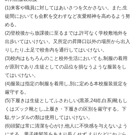
(1)来客や職員に対してはあいさつを欠かさない。また,生
徒間においても会釈を交わすなど友愛精神を高めるよう努
める。
(2)登校後から放課後に至るまでは,許可なく学校敷地外を
出歩いてはいけない。又所定の昇降口以外の場所から出入
りしたり,土足で校舎内を通行してはいけない。
(3)校内はもちろんのこと校外生活においても,制服の着用
が原則であり,生徒としての品位を損なうような服装をし
てはいけない。
(4)服装は指定の制服を着用し,別に定める本校服装規定を
厳守する。
(5)下履きは生徒としてふさわしい(黒茶,24紺,白系)靴もし
くはズック靴とし,上履き・下履きの区別を厳守する。下
駄,サンダルの類は使用してはいけない。
(6)頭髪は常に清潔を心がけ,他人に不快感を与えないよう
にする。男子後髪等をあまり長くせず,えりなどにかぶら