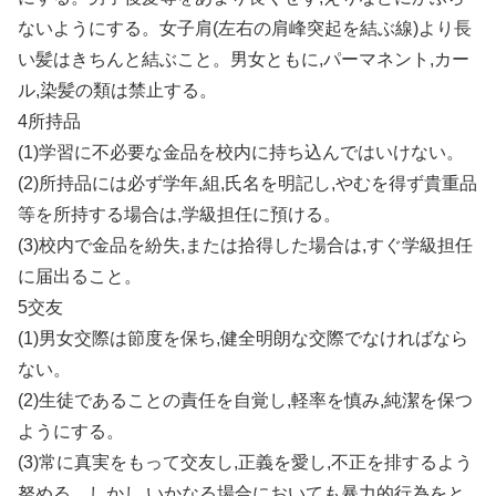
ないようにする。女子肩(左右の肩峰突起を結ぶ線)より長
い髪はきちんと結ぶこと。男女ともに,パーマネント,カー
ル,染髪の類は禁止する。
4所持品
(1)学習に不必要な金品を校内に持ち込んではいけない。
(2)所持品には必ず学年,組,氏名を明記し,やむを得ず貴重品
等を所持する場合は,学級担任に預ける。
(3)校内で金品を紛失,または拾得した場合は,すぐ学級担任
に届出ること。
5交友
(1)男女交際は節度を保ち,健全明朗な交際でなければなら
ない。
(2)生徒であることの責任を自覚し,軽率を慎み,純潔を保つ
ようにする。
(3)常に真実をもって交友し,正義を愛し,不正を排するよう
努める。しかし,いかなる場合においても暴力的行為をと