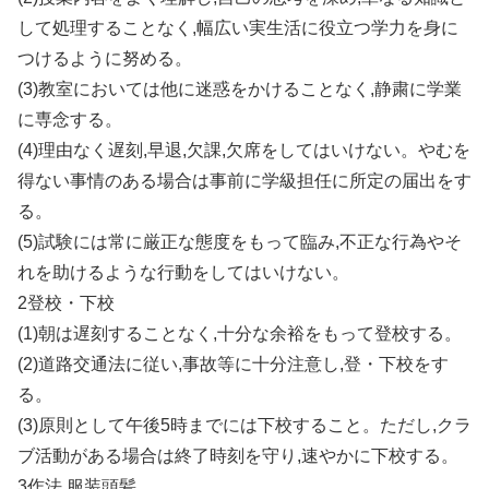
して処理することなく,幅広い実生活に役立つ学力を身に
つけるように努める。
(3)教室においては他に迷惑をかけることなく,静粛に学業
に専念する。
(4)理由なく遅刻,早退,欠課,欠席をしてはいけない。やむを
得ない事情のある場合は事前に学級担任に所定の届出をす
る。
(5)試験には常に厳正な態度をもって臨み,不正な行為やそ
れを助けるような行動をしてはいけない。
2登校・下校
(1)朝は遅刻することなく,十分な余裕をもって登校する。
(2)道路交通法に従い,事故等に十分注意し,登・下校をす
る。
(3)原則として午後5時までには下校すること。ただし,クラ
ブ活動がある場合は終了時刻を守り,速やかに下校する。
3作法,服装頭髪