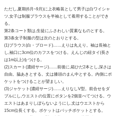
ただし,夏期(6月~9月)に上衣略装として男子は白ワイシャ
ツ,女子は制服ブラウスを半袖として着用することができ
る。
第2条コート類は,生徒にふさわしい質素なものとする。
第3条女子制服の型は次のとおりとする。
(1)ブラウス(白・ブロード)……えりは丸えり。袖は長袖と
し,袖口に3cm位のカフスをつける。えんじの紐タイ(長さ
は1m以上)をつける。
(2)スカート(濃紺サージ)……前後に,箱ひだ2本とし,深さは
自由。脇あきとする。丈は膝頭のまん中とする。内側にポ
ケットをつけることが望ましい。
(3)ジャケット(濃紺サージ)……えりなしV型。前合せをダ
ブルにし,ウエストの位置にボタンを2個並べてつける。ウ
エストはあまりしぼらないようにし,丈はウエストから
15cm位長くする。ポケットはバッチポケットとする。