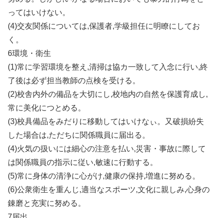
ってはいけない。
(4)交友関係については,保護者,学級担任に明瞭にしてお
く。
6環境・衛生
(1)常に学習環境を整え,清掃は協カ一致して入念に行い,終
了後は必ず担当教師の点検を受ける。
(2)校舎内外の備品を大切にし,校地内の自然を保護育成し,
常に美化につとめる。
(3)校具備品をみだりに移動してはいけなぃ。又破損紛失
した場合は,ただちに関係職員に届出る。
(4)火気の扱いには細心の注意を払い,災害・事故に際して
は関係職員の指示に従い,敏速に行動する。
(5)常に身体の清浄に心がけ,健康の保持,増進に努める。
(6)公衆衛生を重んじ,適当なスポーツ,文化に親しみ,心身の
錬磨と充実に努める。
7届出