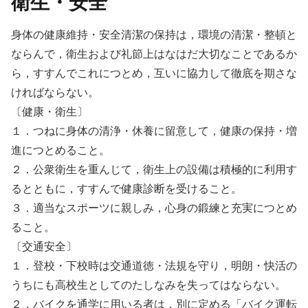
衛生・安全
身体の健康維持・安全清潔の保持は，環境の清潔・整頓と
ならんで，衛生および礼節上はなはだ大切なことであるか
ら，すすんでこれにつとめ，互いに協力して徹底を期さな
ければならない。
〔健康・衛生〕
１．つねに身体の清浄・休養に留意して，健康の保持・増
進につとめること。
２．公衆衛生を重んじて，衛生上の設備は積極的に利用す
るとともに，すすんで健康診断を受けること。
３．適当なスポーツに親しみ，心身の鍛練と充実につとめ
ること。
〔交通安全〕
１．登校・下校時は交通道徳・法規を守り，明朗・快活の
うちにも高校生としてのたしなみを失ってはならない。
２．バイクを通学に用いる者は，別に定める「バイク運転