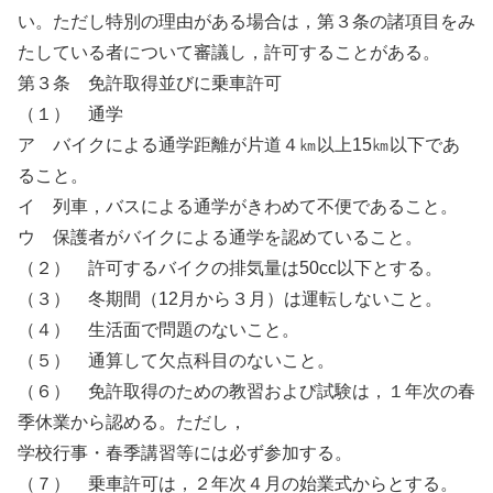
い。ただし特別の理由がある場合は，第３条の諸項目をみ
たしている者について審議し，許可することがある。
第３条 免許取得並びに乗車許可
（１） 通学
ア バイクによる通学距離が片道４㎞以上15㎞以下であ
ること。
イ 列車，バスによる通学がきわめて不便であること。
ウ 保護者がバイクによる通学を認めていること。
（２） 許可するバイクの排気量は50cc以下とする。
（３） 冬期間（12月から３月）は運転しないこと。
（４） 生活面で問題のないこと。
（５） 通算して欠点科目のないこと。
（６） 免許取得のための教習および試験は，１年次の春
季休業から認める。ただし，
学校行事・春季講習等には必ず参加する。
（７） 乗車許可は，２年次４月の始業式からとする。