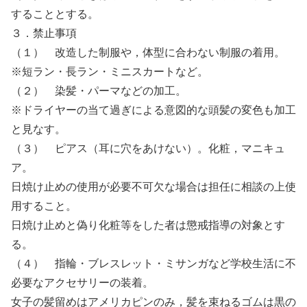
することとする。
３．禁止事項
（１） 改造した制服や，体型に合わない制服の着用。
※短ラン・長ラン・ミニスカートなど。
（２） 染髪・パーマなどの加工。
※ドライヤーの当て過ぎによる意図的な頭髪の変色も加工
と見なす。
（３） ピアス（耳に穴をあけない）。化粧，マニキュ
ア。
日焼け止めの使用が必要不可欠な場合は担任に相談の上使
用すること。
日焼け止めと偽り化粧等をした者は懲戒指導の対象とす
る。
（４） 指輪・ブレスレット・ミサンガなど学校生活に不
必要なアクセサリーの装着。
女子の髪留めはアメリカピンのみ，髪を束ねるゴムは黒の