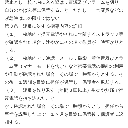
禁止とし，校地内に入る際は，電源及びアラームを切り，
自分のかばん等に保管すること。ただし，非常変災などの
緊急時はこの限りではない。
第３条 違反に対する指導内容の詳細
（１） 校地内で携帯電話やそれに付随するストラップ等
が確認された場合，速やかにその場で教員が一時預かりと
する。
（２） 校地内で，通話，メール，撮影，着信音及びアラ
ーム音（マナーモードを含む）など携帯電話の機能の利用
や作動が確認された場合，その場で一時預かりとする。そ
の後，１週間を目途に担任が保管し，保護者へ返却する。
（３） 違反を繰り返す（年間３回以上）生徒や無届で携
帯電話を持ち込んだこと
が，確認された場合，その場で一時預かりとし，担任から
事情を説明した上で，１ヶ月を目途に保管後，保護者に返
却する。