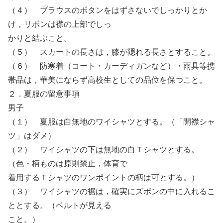
（４） ブラウスのボタンをはずさないでしっかりとか
け，リボンは襟の上部でしっ
かりと結ぶこと。
（５） スカートの長さは，膝が隠れる長さとすること。
（６） 防寒着（コート・カーディガンなど）・雨具等携
帯品は，華美にならず高校生としての品位を保つこと。
２．夏服の留意事項
男子
（１） 夏服は白無地のワイシャツとする。（「開襟シャ
ツ」はダメ）
（２） ワイシャツの下は無地の白Ｔシャツとする。
（色・柄ものは原則禁止，体育で
着用するＴシャツのワンポイントの柄は可とする。）
（３） ワイシャツの裾は，確実にズボンの中に入れるこ
ととする。（ベルトが見える
こと。）