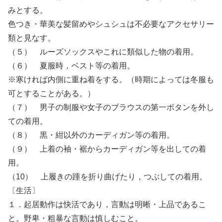
みとする。
色つき・華美な髪留めやシュシュは不必要なアクセサリー
類と見なす。
（５） ルーズソックスやこれに類似した物の着用。
（６） 夏服時，ベスト等の着用。
※寒ければ内側に重ね着をする。（時期によっては冬服も
可とすることがある。）
（７） 男子の制服や女子のブラウスの第一ボタンを外し
ての着用。
（８） 黒・紺以外のカーディガン等の着用。
（９） 上着の袖・裾からカーディガン等を出しての着
用。
（10） 上履きの踵を折り曲げたり，つぶしての着用。
〔生活〕
１．起居動作は快活であり，言動は明晰・上品であるこ
と。野卑・粗暴な言動は慎しむこと。