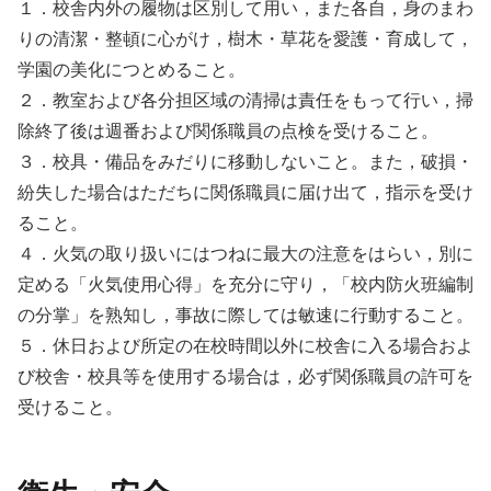
１．校舎内外の履物は区別して用い，また各自，身のまわ
りの清潔・整頓に心がけ，樹木・草花を愛護・育成して，
学園の美化につとめること。
２．教室および各分担区域の清掃は責任をもって行い，掃
除終了後は週番および関係職員の点検を受けること。
３．校具・備品をみだりに移動しないこと。また，破損・
紛失した場合はただちに関係職員に届け出て，指示を受け
ること。
４．火気の取り扱いにはつねに最大の注意をはらい，別に
定める「火気使用心得」を充分に守り，「校内防火班編制
の分掌」を熟知し，事故に際しては敏速に行動すること。
５．休日および所定の在校時間以外に校舎に入る場合およ
び校舎・校具等を使用する場合は，必ず関係職員の許可を
受けること。