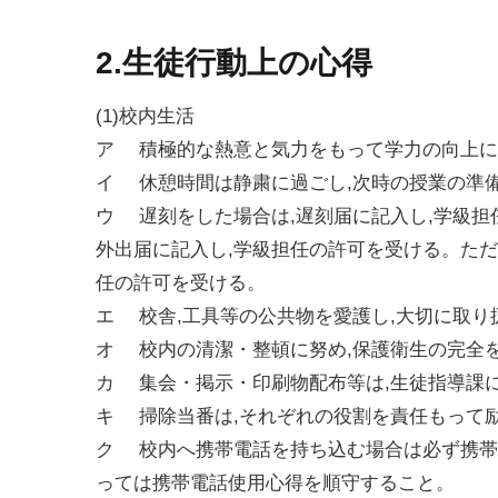
2.生徒行動上の心得
(1)校内生活
ア 積極的な熱意と気力をもって学力の向上に
イ 休憩時間は静粛に過ごし,次時の授業の準
ウ 遅刻をした場合は,遅刻届に記入し,学級担
外出届に記入し,学級担任の許可を受ける。ただ
任の許可を受ける。
エ 校舎,工具等の公共物を愛護し,大切に取り
オ 校内の清潔・整頓に努め,保護衛生の完全
カ 集会・掲示・印刷物配布等は,生徒指導課
キ 掃除当番は,それぞれの役割を責任もって
ク 校内へ携帯電話を持ち込む場合は必ず携帯
っては携帯電話使用心得を順守すること。