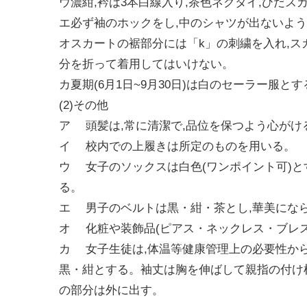
ウ濃紺,衿は3本白線入り,茶色ネクタイ,ひだ
エ必ず袖のホックをし,中のシャツが出ないよ
オスカートの裾部分には「k」の刺繍を入れ,
分を折って着用してはいけない。
カ夏期(6月1日~9月30日)は白のセーラー服
(2)その他
ア 頭髪は,常に清潔で,品位を保つよう心がけ
イ 校内での上履きは所定のものを用いる。
ウ 女子のソックスは白色(ワンポイント可)と
る。
エ 男子のベルトは黒・紺・茶とし,華美にな
オ 化粧や装飾品(ピアス・ネックレス・ブレ
カ 女子生徒は,体温等健康管理上の必要性から
黒・紺とする。袖丈は胸を伸ばして親指の付け根
の部分は外に出す。