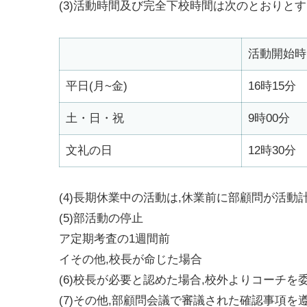
(3)活動時間及び完全下校時間は次のとおりと
活動開始時
平日(月~金)
16時15分
土・日・祝
9時00分
文礼の日
12時30分
(4)長期休業中の活動は,休業前に部顧問が活
(5)部活動の停止
ア定期考査の1週間前
イその他,校長が命じた場合
(6)校長が必要と認めた場合,校外よりコーチを
(7)その他,部顧問会議で審議された確認事項を