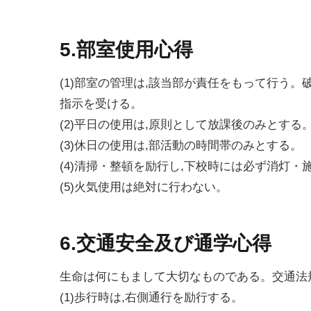
5.部室使用心得
(1)部室の管理は,該当部が責任をもって行う
指示を受ける。
(2)平日の使用は,原則として放課後のみとする
(3)休日の使用は,部活動の時間帯のみとする。
(4)清掃・整頓を励行し,下校時には必ず消灯・
(5)火気使用は絶対に行わない。
6.交通安全及び通学心得
生命は何にもまして大切なものである。交通法
(1)歩行時は,右側通行を励行する。