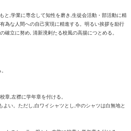
のもと,学業に専念して知性を磨き,生徒会活動・部活動に精
,有為な人間への自己実現に精進する。明るい挨拶を励行
の確立に努め, 清新溌剌たる校風の高揚につとめる。
る。
校章,左襟に学年章を付ける。
くてもよい。ただし,白ワイシャツとし,中のシャツは白無地と