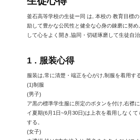
生徒心得
釜石高等学校の生徒ー同 は, 本校の 教育目標
励して豊かな公民性と健全な心身の錬磨に努め
して心をよく開き,協同・切磋琢磨して生徒自治
1 . 服装心得
服装は,常に清楚・端正を心がけ,制服を着用す
(1)制服
(男子)
ア黒の標準学生服に所定のボタンを付け,右襟に
イ夏期(6月1日~9月30日)は上衣を着用しな
する。
(女子)