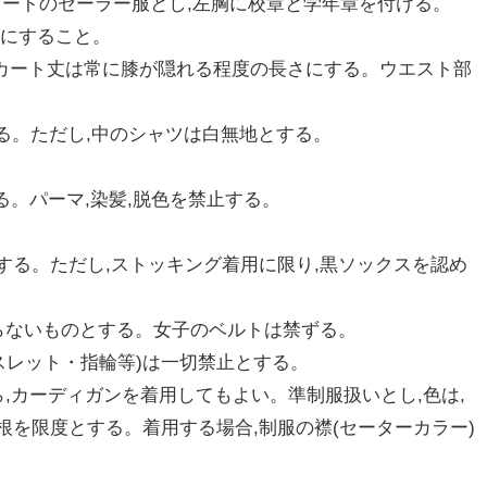
スカートのセーラー服とし,左胸に校章と学年章を付ける。
うにすること。
スカート丈は常に膝が隠れる程度の長さにする。ウエスト部
とする。ただし,中のシャツは白無地とする。
る。パーマ,染髪,脱色を禁止する。
する。ただし,ストッキング着用に限り,黒ソックスを認め
らないものとする。女子のベルトは禁ずる。
スレット・指輪等)は一切禁止とする。
,カーディガンを着用してもよい。準制服扱いとし,色は,
を限度とする。着用する場合,制服の襟(セーターカラー)