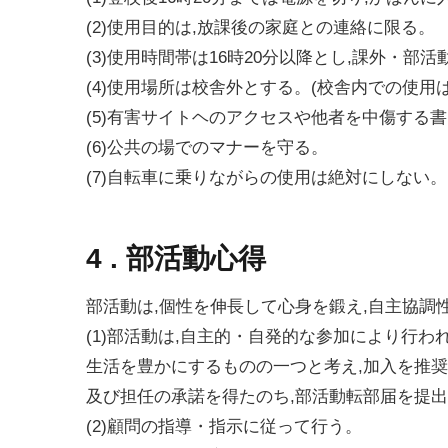
(2)使用目的は,放課後の家庭との連絡に限る。
(3)使用時間帯は16時20分以降とし,課外・
(4)使用場所は校舎外とする。(校舎内での使用
(5)有害サイトヘのアクセスや他者を中傷する
(6)公共の場でのマナーを守る。
(7)自転車に乗りながらの使用は絶対にしない。
4 . 部活動心得
部活動は,個性を伸長して心身を鍛え,自主協調
(1)部活動は,自主的・自発的な参加により行
生活を豊かにするものの一つと考え,加入を推
及び担任の承諾を得たのち,部活動転部届を提
(2)顧問の指導・指示に従って行う。