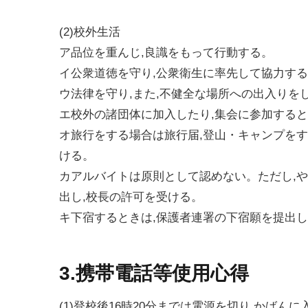
(2)校外生活
ア品位を重んじ,良識をもって行動する。
イ公衆道徳を守り,公衆衛生に率先して協力す
ウ法律を守り,また,不健全な場所への出入りを
エ校外の諸団体に加入したり,集会に参加すると
オ旅行をする場合は旅行届,登山・キャンプを
ける。
カアルバイトは原則として認めない。ただし,
出し,校長の許可を受ける。
キ下宿するときは,保護者連署の下宿願を提出
3.携帯電話等使用心得
(1)登校後16時20分までは電源を切り,かばん