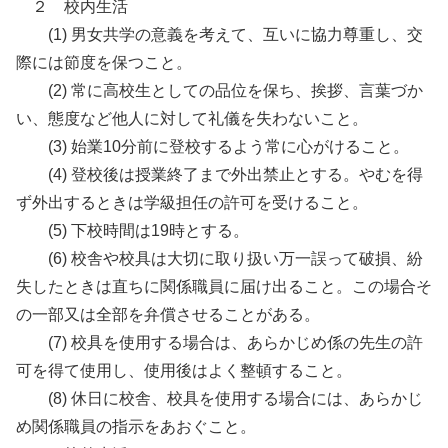
２ 校内生活
(1) 男女共学の意義を考えて、互いに協力尊重し、交
際には節度を保つこと。
(2) 常に高校生としての品位を保ち、挨拶、言葉づか
い、態度など他人に対して礼儀を失わないこと。
(3) 始業10分前に登校するよう常に心がけること。
(4) 登校後は授業終了まで外出禁止とする。やむを得
ず外出するときは学級担任の許可を受けること。
(5) 下校時間は19時とする。
(6) 校舎や校具は大切に取り扱い万一誤って破損、紛
失したときは直ちに関係職員に届け出ること。この場合そ
の一部又は全部を弁償させることがある。
(7) 校具を使用する場合は、あらかじめ係の先生の許
可を得て使用し、使用後はよく整頓すること。
(8) 休日に校舎、校具を使用する場合には、あらかじ
め関係職員の指示をあおぐこと。