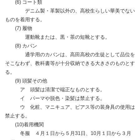
(6) コート類
デニム製・革製以外の、高校生らしい華美でない
ものを着用する。
(7) 履物
運動靴または、黒・茶の短靴とする。
(8) カバン
通学用のカバンは、高田高校の生徒として品位を
そこなわず、教科書等が十分収納できる大きさのものとす
る。
(9) 頭髪その他
ア 頭髪は清潔で端正なものとする。
イ パーマや脱色・染髪は禁止する。
ウ 化粧、マニキュア、ピアス等の装身具の使用は
禁止する。
(10)着用機関
冬服 ４月１日から５月31日、10月１日から３月