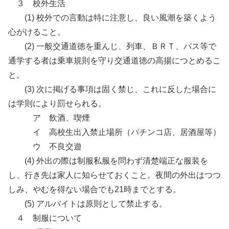
３ 校外生活
(1) 校外での言動は特に注意し、良い風潮を築くよう
心がけること。
(2) 一般交通道徳を重んじ、列車、ＢＲＴ、バス等で
通学する者は乗車規則を守り交通道徳の高揚につとめるこ
と。
(3) 次に掲げる事項は固く禁じ、これに反した場合に
は学則により罰せられる。
ア 飲酒、喫煙
イ 高校生出入禁止場所（パチンコ店、居酒屋等）
ウ 不良交遊
(4) 外出の際は制服私服を問わず清楚端正な服装を
し、行き先は家人に知らせておくこと。夜間の外出はつつ
しみ、やむを得ない場合でも21時までとする。
(5) アルバイトは原則として禁止する。
４ 制服について