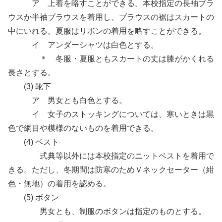
ア 上着を略すことができる。本校指定の長袖ブラ
ウスか半袖ブラウスを着用し、ブラウスの裾はスカートの
中にいれる。夏服はリボンの着用を略すことができる。
イ アンダーシャツは白色とする。
＊ 冬服・夏服ともスカートの丈は膝がかくれる
長さとする。
(3) 靴下
ア 男女とも白色とする。
イ 女子のストッキングについては、寒いときは黒
色で網目や模様のないものを着用できる。
(4) ベスト
式典等以外には本校指定のニットベストを着用で
きる。ただし、冬期間は防寒のためＶネックセーター（紺
色・無地）の着用を認める。
(5) ボタン
男女とも、制服のボタンは指定のものとする。