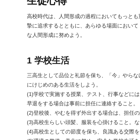
生徒心得
高校時代は、人間形成の過程においてもっとも
摯に追求するとともに、あらゆる場面において
な人間形成に努めよう。
1 学校生活
三高生として品位と礼節を保ち、「今」やらな
にけじめのある生活をしよう。
(1)学校で実施する授業、テスト、行事などに
早退をする場合は事前に担任に連絡すること。
(2)登校後、やむを得ず外出する場合は、担任
(3)高校生らしい頭髪、服装を心掛けること。
(4)高校生としての節度を保ち、良識ある交際