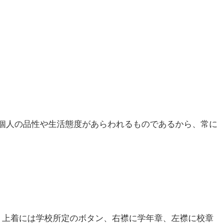
。
個人の品性や生活態度があらわれるものであるから、常に
る。上着には学校所定のボタン、右襟に学年章、左襟に校章