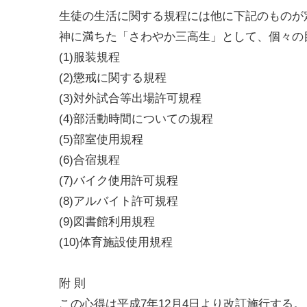
生徒の生活に関する規程には他に下記のものが
神に満ちた「さわやか三高生」として、個々の
(1)服装規程
(2)懲戒に関する規程
(3)対外試合等出場許可規程
(4)部活動時間についての規程
(5)部室使用規程
(6)合宿規程
(7)バイク使用許可規程
(8)アルバイト許可規程
(9)図書館利用規程
(10)体育施設使用規程
附 則
この心得は平成7年12月4日より改訂施行する。