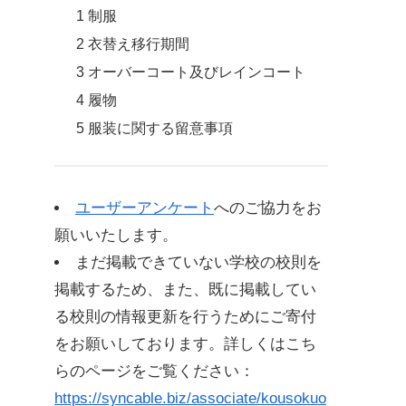
1 制服
2 衣替え移行期間
3 オーバーコート及びレインコート
4 履物
5 服装に関する留意事項
部活動時間についての規程
バイク使用許可規程
ユーザーアンケート
へのご協力をお
願いいたします。
アルバイト許可規程
まだ掲載できていない学校の校則を
図書館利用規程
掲載するため、また、既に掲載してい
る校則の情報更新を行うためにご寄付
体育施設使用規程
をお願いしております。詳しくはこち
生徒会会則
らのページをご覧ください：
第1章総則
https://syncable.biz/associate/kousokuo