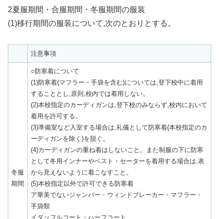
2夏服期間・合服期間・冬服期間の服装
(1)移行期間の服装について,次のとおりとする。
注意事項
○防寒着について
(1)防寒着(マフラー・手袋を含む)については,登下校中に着用
することとし,原則,校内では着用しない。
(2)本校指定のカーディガンは,登下校のみならず,校内において
着用を許可する。
(3)準備室など入室する場合は,礼儀として防寒着(本校指定のカ
ーディガンを除く)を脱ぐ。
(4)カーディガンの重ね着はしないこと。また制服の下に防寒
として冬用インナーやベスト・セーターを着用する場合は,表
冬服
から見えないように着こなすこと。
期間
(5)本校指定以外で許可できる防寒着
ア華美でないジャンパー・ウィンドブレーカー・マフラー・
手袋類
イダッフルコート・ハーフコート