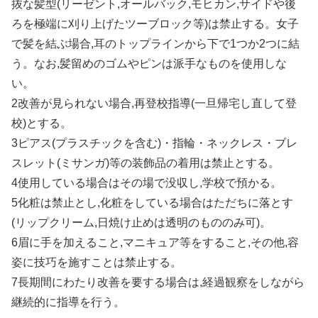
抜な髪型(リーゼント,オールバック,モヒカン,サイドや後
ろを極端に刈り上げたツーブロック等)は禁止する。女子
で髪を結ぶ場合,耳のトップラインから下で1つか2つに結
う。なお,髪留めのゴムやピンは派手なものを使用しな
い。
2改善が見られない場合,再登校指導(一旦帰宅し直して登
校)とする。
3ピアス(プラスチックを含む)・指輪・ネックレス・ブレ
スレット(ミサンガ)等の装飾品の着用は禁止とする。
4使用している場合はその場で没収し,学校で預かる。
5化粧は禁止とし,化粧をしている場合はただちに落とす
(リップクリーム,日焼け止めは透明のもののみ可)。
6眉に手を加えること,マニキュア等をすること,その他,容
姿に技巧を施すことは禁止する。
7長期間にわたり改善を要する場合は,経過観察をしながら
継続的に指導を行う。