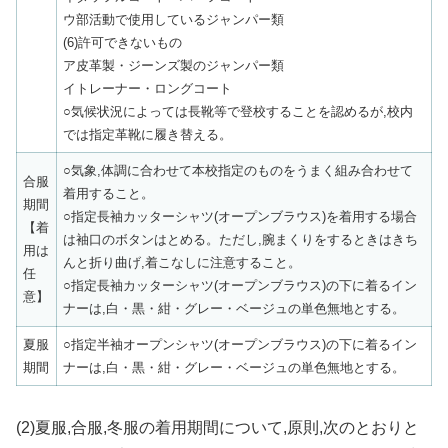
ウ部活動で使用しているジャンパー類
(6)許可できないもの
ア皮革製・ジーンズ製のジャンパー類
イトレーナー・ロングコート
○気候状況によっては長靴等で登校することを認めるが,校内
では指定革靴に履き替える。
○気象,体調に合わせて本校指定のものをうまく組み合わせて
合服
着用すること。
期間
○指定長袖カッターシャツ(オープンブラウス)を着用する場合
【着
は袖口のボタンはとめる。ただし,腕まくりをするときはきち
用は
んと折り曲げ,着こなしに注意すること。
任
○指定長袖カッターシャツ(オープンブラウス)の下に着るイン
意】
ナーは,白・黒・紺・グレー・ベージュの単色無地とする。
夏服
○指定半袖オープンシャツ(オープンブラウス)の下に着るイン
期間
ナーは,白・黒・紺・グレー・ベージュの単色無地とする。
(2)夏服,合服,冬服の着用期間について,原則,次のとおりと