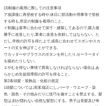
(3)制服の着用に際しての注意事項
ア放課後に再登校する時や,休日に部活動や用事等で登校
する時も,所定の制服を着用のこと。
イ制服は基準に合わせて採寸・縫製してあるので,購入後
勝手に改造したり,業者に改造を依頼してはならない。た
だし,学校の許可を得た上で,成長に合わせてスボンやスカ
ートの丈を伸ばすことができる。
ウカッターやブラウスのボタンを外したり,セーラータイ
を緩めたりしない。
エやむを得ない事情で異装しなければならない場合は,あ
らかじめ生徒指導部の許可を得ること。
第2条頭髪・装飾品・化粧の規定
1頭髪については,清潔,端正にし,パーマ・ウエーブ・染
色・脱色・その他みだりに技巧を施すことを禁止する。髪
型は,顔が隠れない自然な髪型にする。男子は長髪及び奇