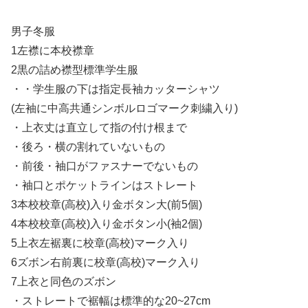
男子冬服
1左襟に本校襟章
2黒の詰め襟型標準学生服
・・学生服の下は指定長袖カッターシャツ
(左袖に中高共通シンボルロゴマーク刺繍入り)
・上衣丈は直立して指の付け根まで
・後ろ・横の割れていないもの
・前後・袖口がファスナーでないもの
・袖口とポケットラインはストレート
3本校校章(高校)入り金ボタン大(前5個)
4本校校章(高校)入り金ボタン小(袖2個)
5上衣左裾裏に校章(高校)マーク入り
6ズボン右前裏に校章(高校)マーク入り
7上衣と同色のズボン
・ストレートで裾幅は標準的な20~27cm