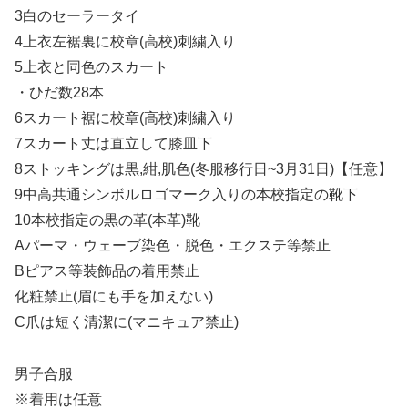
3白のセーラータイ
4上衣左裾裏に校章(高校)刺繍入り
5上衣と同色のスカート
・ひだ数28本
6スカート裾に校章(高校)刺繍入り
7スカート丈は直立して膝皿下
8ストッキングは黒,紺,肌色(冬服移行日~3月31日)【任意】
9中高共通シンボルロゴマーク入りの本校指定の靴下
10本校指定の黒の革(本革)靴
Aパーマ・ウェーブ染色・脱色・エクステ等禁止
Bピアス等装飾品の着用禁止
化粧禁止(眉にも手を加えない)
C爪は短く清潔に(マニキュア禁止)
男子合服
※着用は任意