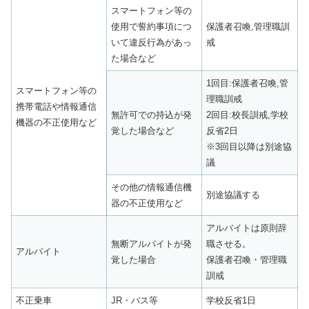
スマートフォン等の
使用で誓約事項につ
保護者召喚,管理職訓
いて違反行為があっ
戒
た場合など
1回目:保護者召喚,管
スマートフォン等の
理職訓戒
携帯電話や情報通信
無許可での持込が発
2回目:校長訓戒,学校
機器の不正使用など
覚した場合など
反省2日
※3回目以降は別途協
議
その他の情報通信機
別途協議する
器の不正使用など
アルバイトは原則辞
無断アルバイトが発
職させる。
アルバイト
覚した場合
保護者召喚・管理職
訓戒
不正乗車
JR・バス等
学校反省1日