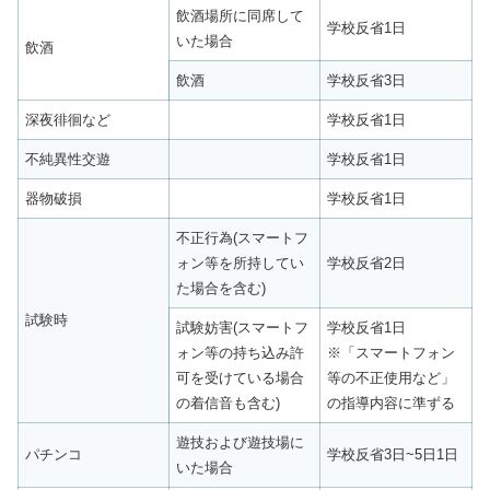
飲酒場所に同席して
学校反省1日
いた場合
飲酒
飲酒
学校反省3日
深夜徘徊など
学校反省1日
不純異性交遊
学校反省1日
器物破損
学校反省1日
不正行為(スマートフ
ォン等を所持してい
学校反省2日
た場合を含む)
試験時
試験妨害(スマートフ
学校反省1日
ォン等の持ち込み許
※「スマートフォン
可を受けている場合
等の不正使用など」
の着信音も含む)
の指導内容に準ずる
遊技および遊技場に
パチンコ
学校反省3日~5日1日
いた場合