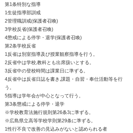
第1条特別な指導
1生徒指導部訓戒
2管理職訓戒(保護者召喚)
3学校反省(保護者召喚)
4懲戒による停学・退学(保護者召喚)
第2条学校反省
1反省は別室指導及び授業観察指導を行う。
2反省中は学校,教科とも出席扱いとする。
3反省中の登校時間は課業日に準ずる。
4反省中は反省日誌を書き,課題・自習・奉仕活動等を行
う。
5指導は学年会が中心となって行う。
第3条懲戒による停学・退学
※学校教育法施行規則第26条3に準ずる。
※広島県立高等学校学則第29条に準ずる。
1性行不良で改善の見込みがないと認められる者