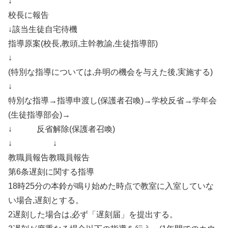
↓
校長に報告
↓該当生徒自宅待機
指導原案(校長,教頭,主幹教諭,生徒指導部)
↓
(特別な指導については,弁明の機会を与えた後,実施する)
↓
特別な指導→指導申渡し(保護者召喚)→学校反省→学年会
(生徒指導部会)→
↓ 反省解除(保護者召喚)
↓ ↓
教職員報告教職員報告
第6条遅刻に関する指導
18時25分の本鈴が鳴り始めた時点で教室に入室していな
い場合,遅刻とする。
2遅刻した場合は,必ず「遅刻届」を提出する。