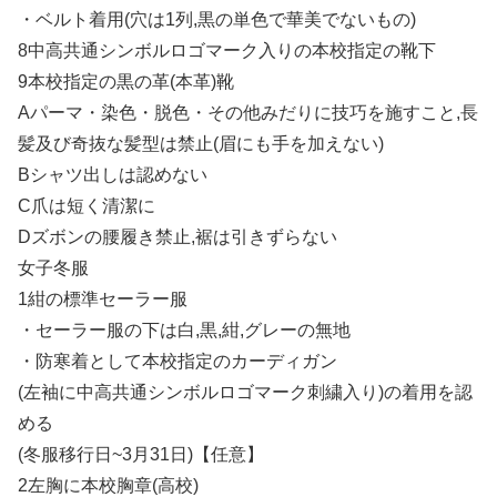
・ベルト着用(穴は1列,黒の単色で華美でないもの)
8中高共通シンボルロゴマーク入りの本校指定の靴下
9本校指定の黒の革(本革)靴
Aパーマ・染色・脱色・その他みだりに技巧を施すこと,長
髪及び奇抜な髪型は禁止(眉にも手を加えない)
Bシャツ出しは認めない
C爪は短く清潔に
Dズボンの腰履き禁止,裾は引きずらない
女子冬服
1紺の標準セーラー服
・セーラー服の下は白,黒,紺,グレーの無地
・防寒着として本校指定のカーディガン
(左袖に中高共通シンボルロゴマーク刺繍入り)の着用を認
める
(冬服移行日~3月31日)【任意】
2左胸に本校胸章(高校)