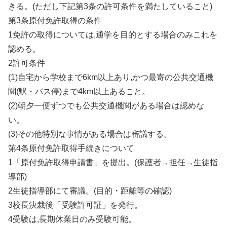
きる。(ただし下記第3条の許可条件を満たしていること)
第3条原付免許取得の条件
1免許の取得については,通学を目的とする場合のみこれを
認める。
2許可条件
(1)自宅から学校まで6km以上あり,かつ最寄の公共交通機
関(駅・バス停)まで4km以上あること。
(2)朝夕一便ずつでも公共交通機関がある場合は認めな
い。
(3)その他特別な事情がある場合は審議する。
第4条原付免許取得手続きについて
1「原付免許取得申請書」を提出。(保護者→担任→生徒指
導部)
2生徒指導部にて審議。(目的・距離等の確認)
3校長決裁後「受験許可証」を発行。
4受験は,長期休業日のみ受験可能。