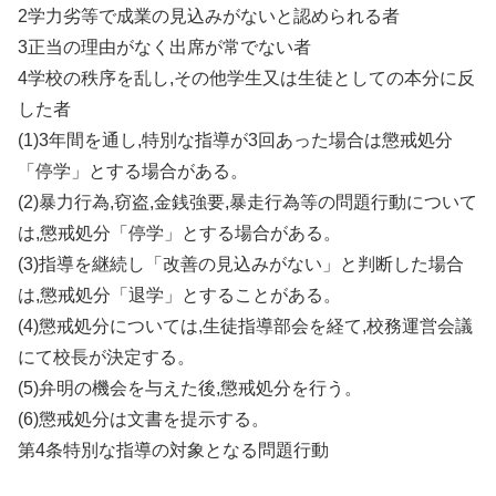
2学力劣等で成業の見込みがないと認められる者
3正当の理由がなく出席が常でない者
4学校の秩序を乱し,その他学生又は生徒としての本分に反
した者
(1)3年間を通し,特別な指導が3回あった場合は懲戒処分
「停学」とする場合がある。
(2)暴力行為,窃盗,金銭強要,暴走行為等の問題行動について
は,懲戒処分「停学」とする場合がある。
(3)指導を継続し「改善の見込みがない」と判断した場合
は,懲戒処分「退学」とすることがある。
(4)懲戒処分については,生徒指導部会を経て,校務運営会議
にて校長が決定する。
(5)弁明の機会を与えた後,懲戒処分を行う。
(6)懲戒処分は文書を提示する。
第4条特別な指導の対象となる問題行動