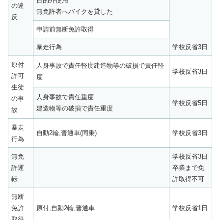
目的外使用
の違
無免許者へバイクを貸した
反
申請前無断免許取得
暴走行為
学校反省3日
原付
人身事故で責任軽度建造物等の破損で責任軽
学校反省3日
許可
度
生徒
人身事故で責任重度
の事
学校反省5日
建造物等の破損で責任重度
故
暴走
自動2輪,普通車(同乗)
学校反省3日
行為
無免
学校反省3日
許運
卒業まで免
転
許取得不可
無断
免許
原付,自動2輪,普通車
学校反省1日
取得