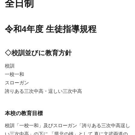
全日制
令和4年度 生徒指導規程
◇校訓並びに教育方針
校訓
一校一和
スローガン
誇りある三次中高・逞しい三次中高
本校の教育目標
校訓「一校一和」及びスローガン「誇りある三次中高逞し
い三次中高」の下に,「県北の雄」として,真に文武両道の