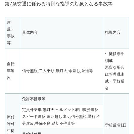
第7条交通に係わる特別な指導の対象となる事故等
違
反・
具体内容
指導内容
事故
等
生徒指導部
訓戒
自転
悪質な場合
車違
信号無視,二人乗り,無灯火,傘差し,並進等
は管理職訓
反
戒・学校反
省
免許不携帯等
定員外乗車,無灯火,ヘルメット着用義務違反,
スピード違反,追い越し違反,信号無視,通行区
原付
分違反,整備不良,踏切不停止等
許可
学校反省1日
生徒