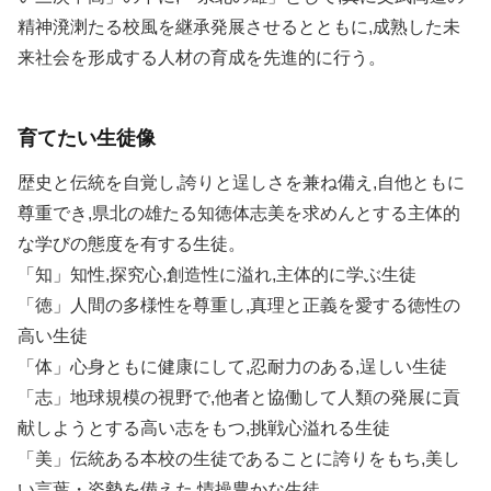
精神溌溂たる校風を継承発展させるとともに,成熟した未
来社会を形成する人材の育成を先進的に行う。
育てたい生徒像
歴史と伝統を自覚し,誇りと逞しさを兼ね備え,自他ともに
尊重でき,県北の雄たる知徳体志美を求めんとする主体的
な学びの態度を有する生徒。
「知」知性,探究心,創造性に溢れ,主体的に学ぶ生徒
「徳」人間の多様性を尊重し,真理と正義を愛する徳性の
高い生徒
「体」心身ともに健康にして,忍耐力のある,逞しい生徒
「志」地球規模の視野で,他者と協働して人類の発展に貢
献しようとする高い志をもつ,挑戦心溢れる生徒
「美」伝統ある本校の生徒であることに誇りをもち,美し
い言葉・姿勢を備えた,情操豊かな生徒