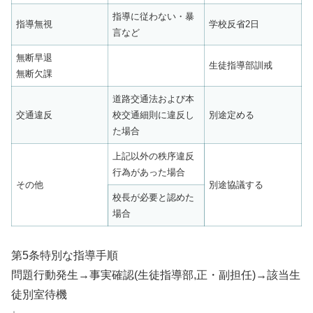
指導に従わない・暴
指導無視
学校反省2日
言など
無断早退
生徒指導部訓戒
無断欠課
道路交通法および本
交通違反
校交通細則に違反し
別途定める
た場合
上記以外の秩序違反
行為があった場合
その他
別途協議する
校長が必要と認めた
場合
第5条特別な指導手順
問題行動発生→事実確認(生徒指導部,正・副担任)→該当生
徒別室待機