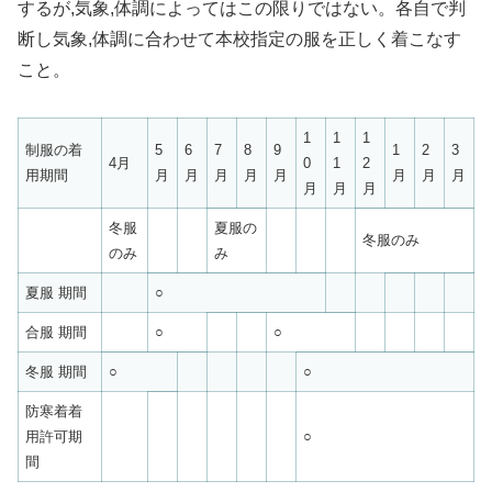
するが,気象,体調によってはこの限りではない。各自で判
断し気象,体調に合わせて本校指定の服を正しく着こなす
こと。
1
1
1
制服の着
5
6
7
8
9
1
2
3
4月
0
1
2
用期間
月
月
月
月
月
月
月
月
月
月
月
冬服
夏服の
冬服のみ
のみ
み
夏服 期間
○
合服 期間
○
○
冬服 期間
○
○
防寒着着
用許可期
○
間