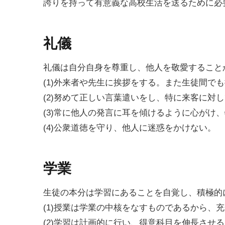
誇りを持って有意義な高校生活を送るために必
礼儀
礼儀は自分自身を尊重し、他人を敬愛すること
(1)外来者や先生に挨拶をする。また生徒間で
(2)努めて正しい言葉遣いをし、特に来客に対
(3)常に他人の発言に耳を傾けるように心がけ
(4)公衆道徳を守り、他人に迷惑をかけない。
学業
生徒の本分は学習にあることを自覚し、積極的
(1)授業は学業の中核をなすものであるから、
(2)学習は計画的に行い、得意科目を伸長させ