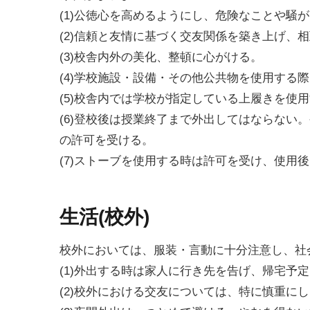
(1)公徳心を高めるようにし、危険なことや騒
(2)信頼と友情に基づく交友関係を築き上げ、
(3)校舎内外の美化、整頓に心がける。
(4)学校施設・設備・その他公共物を使用する
(5)校舎内では学校が指定している上履きを使
(6)登校後は授業終了まで外出してはならない
の許可を受ける。
(7)ストーブを使用する時は許可を受け、使用
生活(校外)
校外においては、服装・言動に十分注意し、社
(1)外出する時は家人に行き先を告げ、帰宅予
(2)校外における交友については、特に慎重に