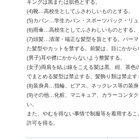
キングは黒または肌色とする。
(4)靴…高校生としてふさわしいものとする。
(5)カバン…学生カバン・スポーツバック・リ
(6)雨傘…高校生としてふさわしいものとする。
(7)頭髪…清潔・端正な髪型を旨とする。パー
た髪型やカットを禁ずる。前髪は、目にかから
(男子)耳や襟にかからないよう整髪する。
(女子)両肩を結ぶ線をこえる髪は黒、紺、茶
でまとめる髪型は禁止する。髪飾り類は禁止す
(8)装身具…指輪、ピアス、ネックレス等の装
(9)その他…化粧、マニキュア、カラーコンタ
い。
また、やむを得ない事情で制服等を着用するこ
許可を得る。