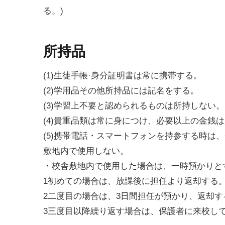
る。)
所持品
(1)生徒手帳·身分証明書は常に携帯する。
(2)学用品その他所持品には記名をする。
(3)学習上不要と認められるものは所持しない。
(4)貴重品類は常に身につけ、必要以上の金銭
(5)携帯電話・スマートフォンを持参する時は
敷地内で使用しない。
・校舎敷地内で使用した場合は、一時預かりと
1初めての場合は、放課後に担任より返却する
2二度目の場合は、3日間担任が預かり、返却す
3三度目以降繰り返す場合は、保護者に来校し