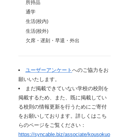
所持品
通学
生活(校内)
生活(校外)
欠席・遅刻・早退・外出
届・願
懲戒
ユーザーアンケート
へのご協力をお
補則1 アルバイトに関する規定
願いいたします。
補則2 自動車免許取得に関する規定
まだ掲載できていない学校の校則を
掲載するため、また、既に掲載してい
補則3 諸届について
る校則の情報更新を行うためにご寄付
生徒心得に基づく確認事項
をお願いしております。詳しくはこち
らのページをご覧ください：
アルバイトに関する規定
https://syncable.biz/associate/kousokuo