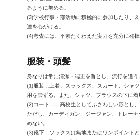
るように努める。
(3)学校行事・部活動に積極的に参加したり、
達を心がける。
(4)考査には、平素たくわえた実力を充分に発
服装・頭髪
身なりは常に清潔・端正を旨とし、流行を追う
(1)服装…上着、スラックス、スカート、シャ
用を禁ずる。また、シャツ、ブラウスの下に着
(2)コート……高校生としてふさわしい形とし
ただし、カーディガン、ジージャン、トレーナ
めない。
(3)靴下…ソックスは無地またはワンポイント