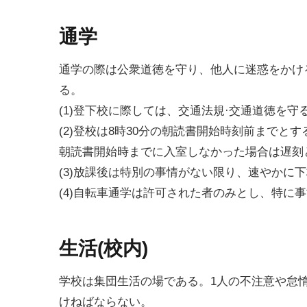
通学
通学の際は公衆道徳を守り、他人に迷惑をかけ
る。
(1)登下校に際しては、交通法規·交通道徳を守
(2)登校は8時30分の朝読書開始時刻前までとす
朝読書開始時までに入室しなかった場合は遅刻
(3)放課後は特別の事情がない限り、速やかに
(4)自転車通学は許可された者のみとし、特に
生活(校内)
学校は集団生活の場である。1人の不注意や怠
けねばならない。