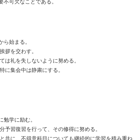
要不可欠なことである。
から始まる。
も挨拶を交わす。
しては礼を失しないように努める。
、特に集会中は静粛にする。
に勉学に励む。
充分予習復習を行って、その修得に努める。
ると共に、不得意科目についても継続的に学習を積み重ね