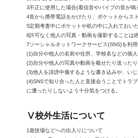
3不正に使用した場合(着信音やバイブの音が鳴
4首から携帯電話をかけたり、ポケットからス
5定期考査中にポケットや机の中に入れておい
6許可なく他人の写真・動画を撮影することは
7ソーシャルネットワークサービス(SNS)を
(1)自分や他人の名前や住所、学校名などの個
(2)自分や他人の写真や動画を載せたり送った
(3)他人を誹謗中傷するような書き込みや、い
(4)SNSで知り合った人と直接会うことでト
に遭ったりしないよう十分気をつける。
Ⅴ校外生活について
1遊技場などへの出入りについて