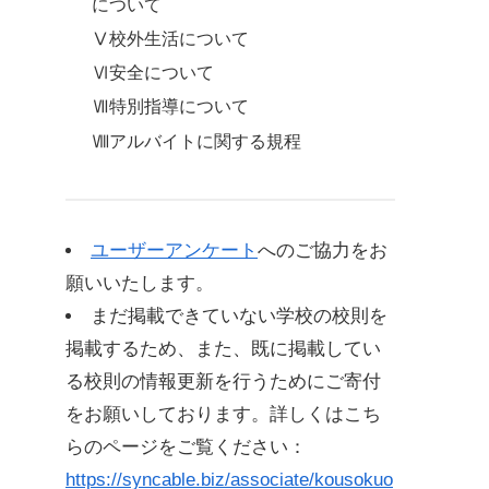
について
Ⅴ校外生活について
Ⅵ安全について
Ⅶ特別指導について
Ⅷアルバイトに関する規程
新潟県立新発田商業高等学校服装規程
新潟県立新発田商業高等学校夏季服装(略
ユーザーアンケート
へのご協力をお
装)規程
願いいたします。
まだ掲載できていない学校の校則を
新潟県立新発田商業高等学校交通に関す
る規程
掲載するため、また、既に掲載してい
1自転車通学について
る校則の情報更新を行うためにご寄付
2バイク免許取得について
をお願いしております。詳しくはこち
3自動車免許取得について
らのページをご覧ください：
https://syncable.biz/associate/kousokuo
4交通事故、または道路交通法に違反