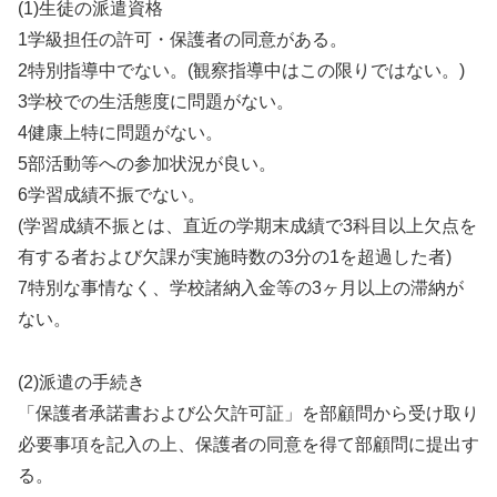
(1)生徒の派遣資格
1学級担任の許可・保護者の同意がある。
2特別指導中でない。(観察指導中はこの限りではない。)
3学校での生活態度に問題がない。
4健康上特に問題がない。
5部活動等への参加状況が良い。
6学習成績不振でない。
(学習成績不振とは、直近の学期末成績で3科目以上欠点を
有する者および欠課が実施時数の3分の1を超過した者)
7特別な事情なく、学校諸納入金等の3ヶ月以上の滞納が
ない。
(2)派遣の手続き
「保護者承諾書および公欠許可証」を部顧問から受け取り
必要事項を記入の上、保護者の同意を得て部顧問に提出す
る。