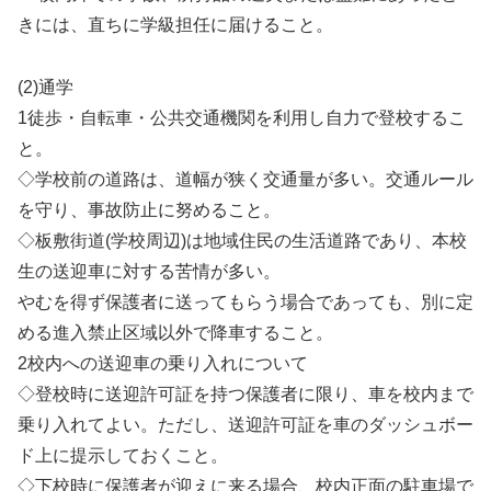
きには、直ちに学級担任に届けること。
(2)通学
1徒歩・自転車・公共交通機関を利用し自力で登校するこ
と。
◇学校前の道路は、道幅が狭く交通量が多い。交通ルール
を守り、事故防止に努めること。
◇板敷街道(学校周辺)は地域住民の生活道路であり、本校
生の送迎車に対する苦情が多い。
やむを得ず保護者に送ってもらう場合であっても、別に定
める進入禁止区域以外で降車すること。
2校内への送迎車の乗り入れについて
◇登校時に送迎許可証を持つ保護者に限り、車を校内まで
乗り入れてよい。ただし、送迎許可証を車のダッシュボー
ド上に提示しておくこと。
◇下校時に保護者が迎えに来る場合、校内正面の駐車場で