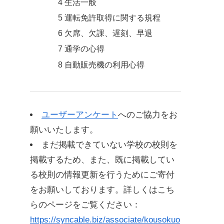
4 生活一般
5 運転免許取得に関する規程
6 欠席、欠課、遅刻、早退
7 通学の心得
8 自動販売機の利用心得
9 その他
定時制
ユーザーアンケート
へのご協力をお
生徒心得
願いいたします。
1 礼儀作法
まだ掲載できていない学校の校則を
2 頭髪・服装
掲載するため、また、既に掲載してい
3 校内生活
る校則の情報更新を行うためにご寄付
4 校外生活
をお願いしております。詳しくはこち
5 欠席・欠課・遅刻・早退
らのページをご覧ください：
車両通学許可規程
https://syncable.biz/associate/kousokuo
車両通学心得