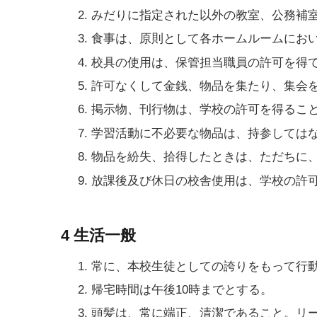
みだりに指定された以外の教室、公務補
食事は、原則として各ホームルームにお
校具の使用は、保管担当職員の許可を得
許可なくして金銭、物品を集たり、集会
掲示物、刊行物は、学校の許可を得るこ
学習活動に不必要な物品は、持参しては
物品を紛失、拾得したときは、ただちに
放課後及び休日の校舎使用は、学校の許
4 生活一般
常に、本校生徒としての誇りをもって行
帰宅時間は午後10時までとする。
頭髪は、常に端正、清潔であること。リ