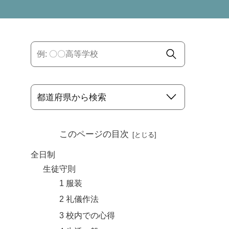
このページの目次
全日制
生徒守則
1 服装
2 礼儀作法
3 校内での心得