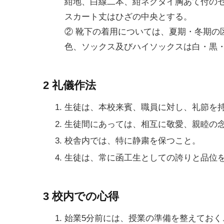
紺地、白線二本、紺ネクタイ胸あて付の
スカート丈はひざの中央とする。
② 靴下の着用については、夏期・冬期の
色、ソックス及びハイソックスは白・黒
2 礼儀作法
生徒は、本校来賓、職員に対し、礼節を
生徒間にあっては、相互に敬愛、親睦の
校舎内では、特に静粛を保つこと。
生徒は、常に函工生としての誇りと品位
3 校内での心得
始業5分前には、授業の準備を整えておく