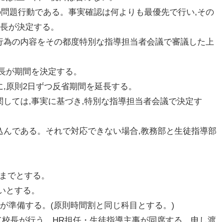
の問題行動である。事実確認は何よりも最優先で行い,その
校長が決定する。
,行為の内容をその都度特別な指導担当者会議で審議した上
校長が期間を決定する。
に,原則2日ずつ反省期間を延長する。
関しては,事実に基づき,特別な指導担当者会議で決定す
込んである。それで対応できない場合,教務部と生徒指導部
0 までとする。
いとする。
が準備する。(原則時間割と同じ科目とする。)
して校長が行う。HR担任・生徒指導主事が同席する。申し渡