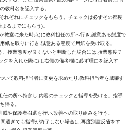
業の教科名を記入する。
教員それぞれにチェックをもらう。チェックは必ずその都度
始まるまでにもらう)。
担任が教室に来た時点)に教科担任の所へ行き,誠意ある態度で
で用紙を取りに行き,誠意ある態度で用紙を受け取る。
行う。授業態度が良くないと判断した場合には,授業態度チ
ックを入れた際には,右側の備考欄に必ず理由を記入す
クについて教科担当者に変更を求めたり,教科担当者を威嚇す
誌を担任の所へ持参し,内容のチェックと指導を受ける。指導
持ち帰る。
,訓戒や保護者召還を行い,改善への取り組みを行う。
,2週間過ぎても指導が終了しない場合は,再度別室反省をす