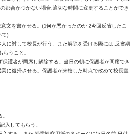
者の都合がつかない場合,適切な時間に変更することができ
決意文を書かせる。(1何が悪かったのか 2今回反省したこ
て)
に本人に対して校長が行う。また解除を受ける際には,反省期
もらうこと。
必ず保護者が同席し解除する。当日の朝に保護者が同席でき
,授業に復帰させる。保護者が来校した時点で改めて校長室
る。
刻を記入してもらう。
を記入する。また,授業観察用紙の各ページに毎日名前,日付