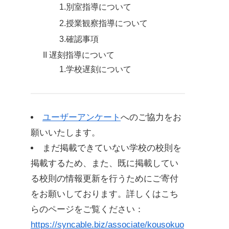
1.別室指導について
2.授業観察指導について
3.確認事項
II 遅刻指導について
1.学校遅刻について
2.入室許可証について
III 携帯電話・ノートパソコンに関する
指導について
ユーザーアンケート
へのご協力をお
1.基本ルール
願いいたします。
2.携帯電話・ノートパソコンを校
まだ掲載できていない学校の校則を
内で無断使用していた場合の指導
掲載するため、また、既に掲載してい
内容
る校則の情報更新を行うためにご寄付
3.指導上の留意点
をお願いしております。詳しくはこち
IV 服装・頭髪の指導について
らのページをご覧ください：
1 服装の指導について
https://syncable.biz/associate/kousokuo