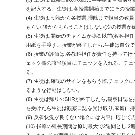
を記入する。生徒は,各授業開始までにその授
(4) 生徒は,朝読から各授業,掃除まで担当の
もらい,後からもらうことはしない(次の授業が
(5) 生徒は,開始のチャイムが鳴る以前(教科
用紙を手渡す。授業が終了したら,生徒は自分
(6) 授業の評価は,各教科担任が責任を持って
ェック欄の該当項目にチェックを入れる。チェ
る。
(7) 生徒は,確認のサインをもらう際,チェッ
るような行動はしない。
(8) 生徒は帰りのSHRが終了したら,観察日
を受けたら生徒は観察日誌を受け取り,家庭に
(9) 反省状況が良くない場合には内容に応じて
(10) 指導の延長期間は原則最大で2週間とし