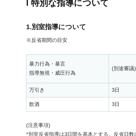
I 特別な指導について
1.別室指導について
※反省期間の目安
暴力行為・暴言
(別途審議)
指導無視・威圧行為
万引き
3日
飲酒
3日
(注意事項)
*別室反省指導は3日間を基本とする。反省日数