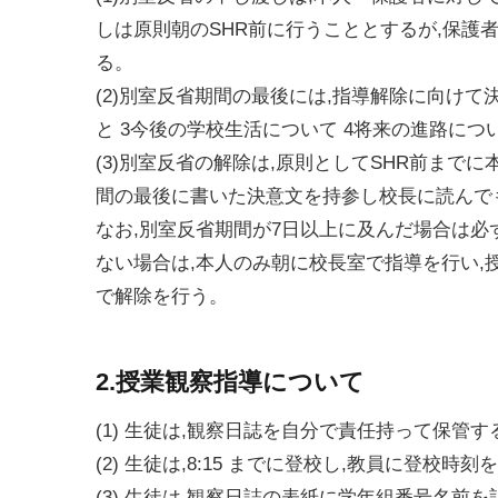
しは原則朝のSHR前に行うこととするが,保護
る。
(2)別室反省期間の最後には,指導解除に向けて
と 3今後の学校生活について 4将来の進路につい
(3)別室反省の解除は,原則としてSHR前まで
間の最後に書いた決意文を持参し校長に読んで
なお,別室反省期間が7日以上に及んだ場合は
ない場合は,本人のみ朝に校長室で指導を行い
で解除を行う。
2.授業観察指導について
(1) 生徒は,観察日誌を自分で責任持って保管す
(2) 生徒は,8:15 までに登校し,教員に登校時
(3) 生徒は,観察日誌の表紙に学年組番号名前