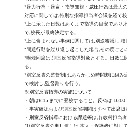
*暴力行為・暴言・指導無視・威圧行為は最大
対応に関しては,特別な指導担当者会議を経て
*上に示した日数はあくまで指導の目安であり
で,校長が最終決定する。
*上に含まれない事例に関しては,別途審議し,
*問題行動を繰り返し起こした場合,その度ごと
*喫煙同席は,別室反省指導対象とする。日数に
る。
*別室反省の監督割は,あらかじめ時間割に組み
で検討し,監督割りを行う。
※別室反省指導の実施について
・朝は8:15 までに登校すること。反省は 16:0
・事実確認および別室反省期間はすべて出席扱
・別室反省指導における課題等は,各教科担当者
(1)別室反省の申し渡しは,本人・保護者に対