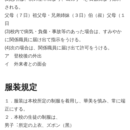
される。
⽗⺟（７⽇）祖⽗⺟・兄弟姉妹（３⽇）伯（叔）⽗⺟（１
⽇
(3)校内で病気・負傷・事故等のあった場合は、すみやか
に関係職員に届け出て指⽰をうける。
(4)次の場合は、関係職員に届け出て許可をうける。
ア 登校後の外出
イ 外来者との⾯会
服装規定
１．服装は本校所定の制服を着⽤し、華美を慎み、常に端
正にする。
２．本校の⽣徒の制服は、
男⼦︓所定の上⾐、ズボン（⿊）