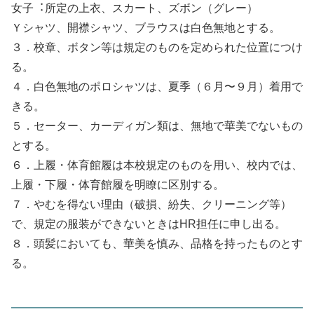
⼥⼦︓所定の上⾐、スカート、ズボン（グレー）
Ｙシャツ、開襟シャツ、ブラウスは⽩⾊無地とする。
３．校章、ボタン等は規定のものを定められた位置につけ
る。
４．⽩⾊無地のポロシャツは、夏季（６⽉〜９⽉）着⽤で
きる。
５．セーター、カーディガン類は、無地で華美でないもの
とする。
６．上履・体育館履は本校規定のものを⽤い、校内では、
上履・下履・体育館履を明瞭に区別する。
７．やむを得ない理由（破損、紛失、クリーニング等）
で、規定の服装ができないときはHR担任に申し出る。
８．頭髪においても、華美を慎み、品格を持ったものとす
る。