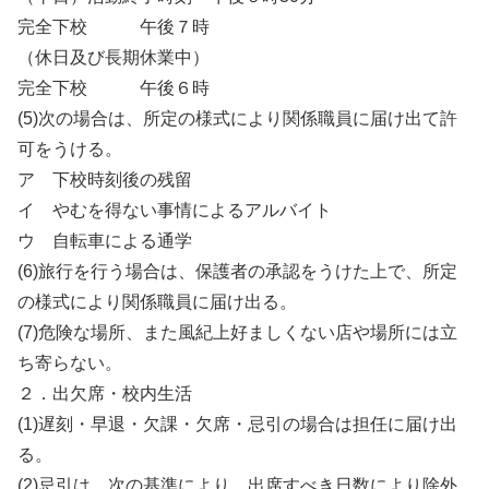
完全下校 午後７時
（休⽇及び⻑期休業中）
完全下校 午後６時
(5)次の場合は、所定の様式により関係職員に届け出て許
可をうける。
ア 下校時刻後の残留
イ やむを得ない事情によるアルバイト
ウ ⾃転⾞による通学
(6)旅⾏を⾏う場合は、保護者の承認をうけた上で、所定
の様式により関係職員に届け出る。
(7)危険な場所、また⾵紀上好ましくない店や場所には⽴
ち寄らない。
２．出⽋席・校内⽣活
(1)遅刻・早退・⽋課・⽋席・忌引の場合は担任に届け出
る。
(2)忌引は、次の基準により、出席すべき⽇数により除外