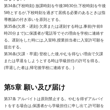
第34条(下校時刻) 放課時刻を午後3時30分,下校時刻を午後
5時とするが,下校時刻を過ぎて居残る必要のあるときは指
導教諭の付き添いを原則とする。
第35条(欠席・遅刻) 欠席または遅刻する時は,事前(午前8
時20分まで)に保護者が電話等でその理由を学校に連絡す
る。遅刻をした時には,入室時,授業担当者に入室許可願を
提出する。
第36条(欠課・早退) 登校した後,やむを得ない理由で欠課
または早退をしようとする時は学級担任の許可を得る。
(早退した者は,帰宅後学校に連絡する。)
第5章 願い及び届け
第37条 アルバイトは原則禁止する。やむを得ずアルバイ
トをする場合は,保護者から学級担任に申し出て,許可願を