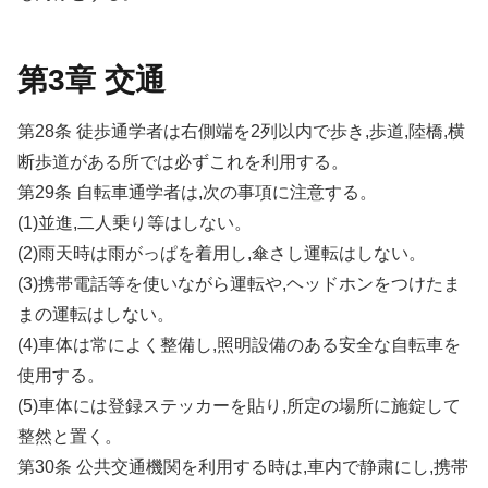
第3章 交通
第28条 徒歩通学者は右側端を2列以内で歩き,歩道,陸橋,横
断歩道がある所では必ずこれを利用する。
第29条 自転車通学者は,次の事項に注意する。
(1)並進,二人乗り等はしない。
(2)雨天時は雨がっぱを着用し,傘さし運転はしない。
(3)携帯電話等を使いながら運転や,ヘッドホンをつけたま
まの運転はしない。
(4)車体は常によく整備し,照明設備のある安全な自転車を
使用する。
(5)車体には登録ステッカーを貼り,所定の場所に施錠して
整然と置く。
第30条 公共交通機関を利用する時は,車内で静粛にし,携帯