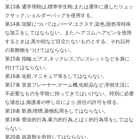
第13条 通学用鞄は,標準学生鞄,または通学に適したリュッ
クサック,ショルダーバッグを使用する。
第14条 頭髪については,パーマ,エクステ,染色,脱色等特殊
な加工をしてはならない。また,ヘアゴム,ヘアピンを使用
するときは,黒や紺など目立たないものとする。それ以外
の装飾物をつけてはならない。
第15条 指輪,ピアス,ネックレス,ブレスレットなどを身に
付けてはならない。
第16条 化粧,マニキュア等をしてはならない。
第17条 音楽プレーヤー,ゲーム機,化粧品など,学校生活に
不必要なものを学校に持ってきてはいけない。特別に必要
な場合は,保護者の申し出により,担任の許可を得る。
第18条 飲酒,喫煙,薬物乱用をしてはならない。
第19条 脅迫的行為,暴力的行為,とばく的行為等をしてはな
らない。
第20条 凶器類を所持してはならない。