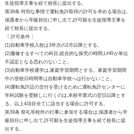
生徒指導主事を経て校長に提出する。
第38条 特別な事情で運転免許取得の許可を求める場合は,
保護者から学級担任に申し出て,許可願を生徒指導主事を
経て校長に提出する。
〔 許可条件 〕
(1)自動車学校入校は3年次の2月以降とする。
(2)履修するすべての科目,総合的な探究の時間,LHRが単位
不認定となる恐れのないこと。
(3)自動車学校通学は,家庭学習期間とする。家庭学習期間
中の登校日時間帯は自動車学校へは行かないこと。
(4)運転免許証の交付を受けるために運転免許センターに
学科試験を受験しに行くのは,本校卒業式の翌日以降とす
る。以上4項目全てに該当する場合に許可する。
第39条 祭礼等校外の行事に参加する場合は,保護者から学
級担任に申し出て,許可願を生徒指導主事を経て校長に提
出する。