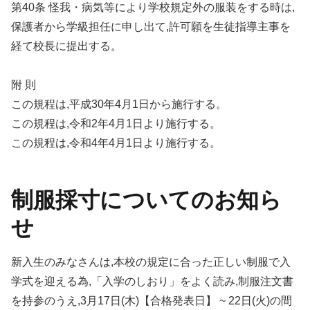
第40条 怪我・病気等により学校規定外の服装をする時は,
保護者から学級担任に申し出て,許可願を生徒指導主事を
経て校長に提出する。
附 則
この規程は,平成30年4月1日から施行する。
この規程は,令和2年4月1日より施行する。
この規程は,令和4年4月1日より施行する。
制服採寸についてのお知ら
せ
新入生のみなさんは,本校の規定に合った正しい制服で入
学式を迎える為,「入学のしおり」をよく読み,制服注文書
を持参のうえ,3月17日(木)【合格発表日】 ~ 22日(火)の間