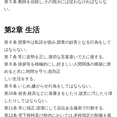
第 5 条 教師を信頼し,その指示には従わなければならな
い。
第2章 生活
第 6 条 授業中は私語を慎み,授業の妨害となる行為をして
はならない。
第 7 条 常に姿勢を正し,適切な言葉遣いで人に接する。
第 8 条 挨拶等を積極的にし,好ましい人間関係の構築に努
めると共に,時間を守り,規則正
しい生活をする。
第 9 条 いじめ,嫌がらせ行為をしてはならない。
第10条 校舎,校具などに落書きをしたり,故意に汚したり壊
したりしてはならない。
第11条 常に端正,清潔にして品位ある服装で行動する。
第12条 登下校時及び校内においては,本校指定の制服を着