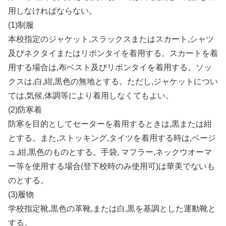
用しなければならない。
(1)制服
本校指定のジャケット,スラックスまたはスカート,シャツ
及びネクタイまたはリボンタイを着用する。スカートを着
用する場合は,布ベスト及びリボンタイを着用する。ソッ
クスは,白,紺,黒色の無地とする。ただし,ジャケットについ
ては,気候,体調等により着用しなくてもよい。
(2)防寒着
防寒を目的としてセーターを着用するときは,黒または紺
とする。また,ストッキング,タイツを着用する時は,ベージ
ュ,紺,黒色のものとする。手袋, マフラー,ネックウオーマ
ー等を使用する場合(登下校時のみ使用可)は華美でないも
のとする。
(3)履物
学校指定靴,黒色の革靴,または白,黒を基調とした運動靴と
する。