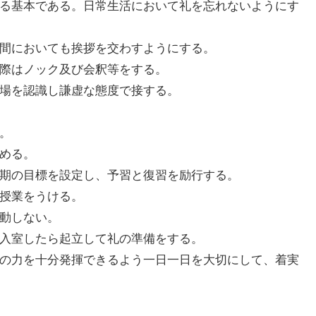
する基本である。日常生活において礼を忘れないようにす
徒間においても挨拶を交わすようにする。
の際はノック及び会釈等をする。
立場を認識し謙虚な態度で接する。
る。
努める。
長期の目標を設定し、予習と復習を励行する。
に授業をうける。
移動しない。
が入室したら起立して礼の準備をする。
分の力を十分発揮できるよう一日一日を大切にして、着実