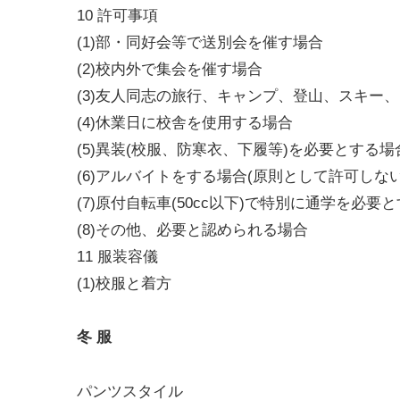
10 許可事項
(1)部・同好会等で送別会を催す場合
(2)校内外で集会を催す場合
(3)友人同志の旅行、キャンプ、登山、スキー
(4)休業日に校舎を使用する場合
(5)異装(校服、防寒衣、下履等)を必要とする場
(6)アルバイトをする場合(原則として許可しない
(7)原付自転車(50cc以下)で特別に通学を必要
(8)その他、必要と認められる場合
11 服装容儀
(1)校服と着方
冬 服
パンツスタイル