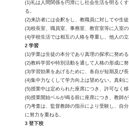
(1)礼は人間関係を円滑にし社会生活を明るく
る。
(2)来訪者には会釈をし、教職員に対してや生
(3)校長室、職員室、事務室、教官室等に入室
(4)学校生活では相互の人格を尊重し、他人の
2 学習
(1)学業は生徒の本分であり真理の探求に努め
(2)教科学習や特別活動を通して人格の形成に
(3)学習効果をあげるために、各自が短期及び
(4)集中力なくして学力向上は望めない。真剣
(5)授業中は定められた座席につき、許可なく
(6)授業開始ベルが鳴る前に座席につき、教師
(7)考査は、監督教師の指示により受験し、自
に努力を重ねる。
3 登下校