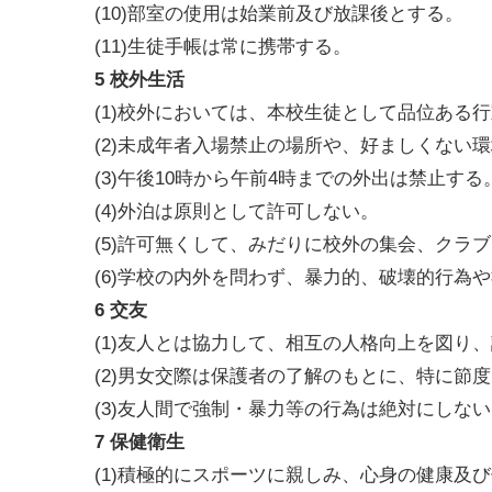
(10)部室の使用は始業前及び放課後とする。
(11)生徒手帳は常に携帯する。
5 校外生活
(1)校外においては、本校生徒として品位ある
(2)未成年者入場禁止の場所や、好ましくない
(3)午後10時から午前4時までの外出は禁止する
(4)外泊は原則として許可しない。
(5)許可無くして、みだりに校外の集会、クラ
(6)学校の内外を問わず、暴力的、破壊的行為
6 交友
(1)友人とは協力して、相互の人格向上を図り
(2)男女交際は保護者の了解のもとに、特に節
(3)友人間で強制・暴力等の行為は絶対にしな
7 保健衛生
(1)積極的にスポーツに親しみ、心身の健康及