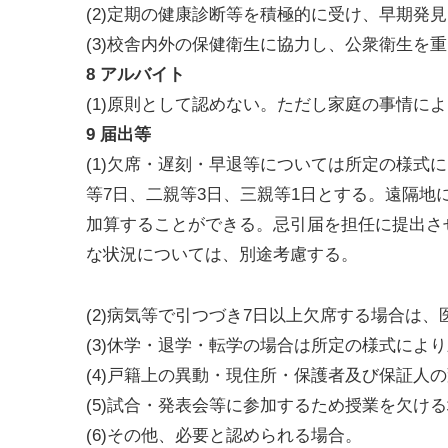
(2)定期の健康診断等を積極的に受け、早期発
(3)校舎内外の保健衛生に協力し、公衆衛生を
8 アルバイト
(1)原則として認めない。ただし家庭の事情に
9 届出等
(1)欠席・遅刻・早退等については所定の様式
等7日、二親等3日、三親等1日とする。遠隔
加算することができる。忌引届を担任に提出さ
な状況については、別途考慮する。
(2)病気等で引つづき7日以上欠席する場合は
(3)休学・退学・転学の場合は所定の様式によ
(4)戸籍上の異動・現住所・保護者及び保証人
(5)試合・発表会等に参加するため授業を欠け
(6)その他、必要と認められる場合。