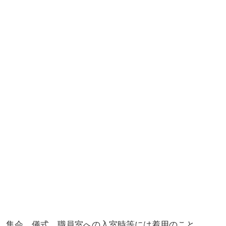
、集会、儀式、職員室への入室時等には着用のこと。