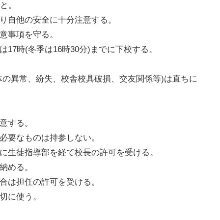
こと。
守り自他の安全に十分注意する。
注意事項を守る。
17時(冬季は16時30分)までに下校する。
身体の異常、紛失、校舎校具破損、交友関係等)は直ちに
注意する。
不必要なものは持参しない。
前に生徒指導部を経て校長の許可を受ける。
に納める。
場合は担任の許可を受ける。
大切に使う。