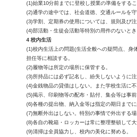
(1)始業10分前までに登校し授業の準備をする
(2)通学の途中では、社会道徳、交通ルールを
(3)学割、定期券の使用については、規則及び
(4)部活動・生徒会活動等特別の用件のないときは
4 校内生活
(1)校内生活上の問題(生活全般への疑問点、
担任等に相談する。
(2)履物等は所定の場所に保管する。
(3)所持品には必ず記名し、紛失しないように
(4)金銭物品の貸借はしない。また学校生活に
(5)掲示、印刷物等の配布・貼付、集会等は事
(6)各種の提出物、納入金等は指定の期日まで
(7)無断外出はしない。特別の事情で外出する
(8)各自の靴箱・ロッカーは常に整理整頓して
(9)清掃は全員協力し、校内の美化に努める。