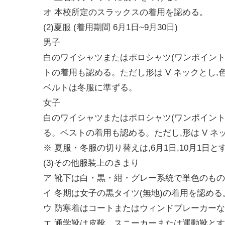
オ 本校所定のスラックスの着用を認める。
(2)夏服 (着用期間 6月1日~9月30日)
男子
白のワイシャツまたはポロシャツ(ワンポイント
トの着用も認める。ただし形は V ネックとし
ベルトは冬服に準ずる。
女子
白のワイシャツまたはポロシャツ(ワンポイント
る。ベストの着用も認める。ただし,形は V 
※ 夏服・冬服の切り替えは,6月1日,10月1
(3)その他服装上のきまり
ア 靴下は白・黒・紺・グレー系統で単色のも
イ 冬期は女子の黒タイツ(無地)の着用を認める
ウ 防寒着はコートまたはウィンドブレーカーな
エ 通学靴は皮靴、スニーカーまたは運動靴と