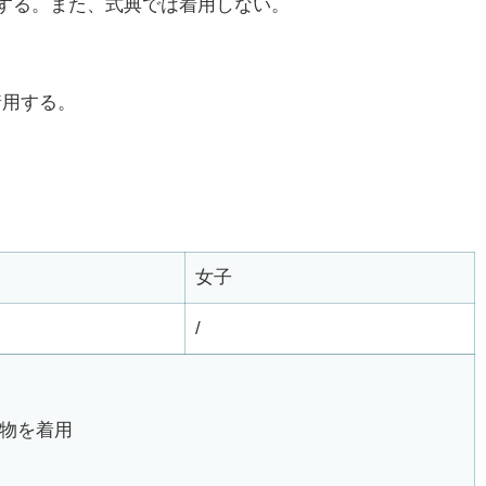
する。また、式典では着用しない。
着用する。
女子
/
物を着用