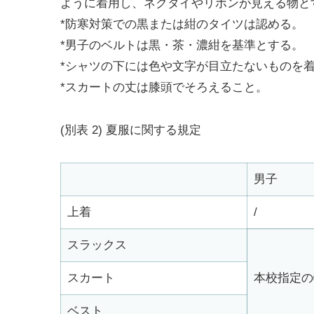
ように着用し、ネクタイやリボンが見える物と
*防寒対策での黒または紺のタイツは認める。
*男子のベルトは黒・茶・濃紺を基準とする。
*シャツの下には色や文字が目立たないものを
*スカートの丈は膝頭でそろえること。
(別表 2) 夏服に関する規定
男子
上着
/
スラックス
スカート
本校指定の
ベスト