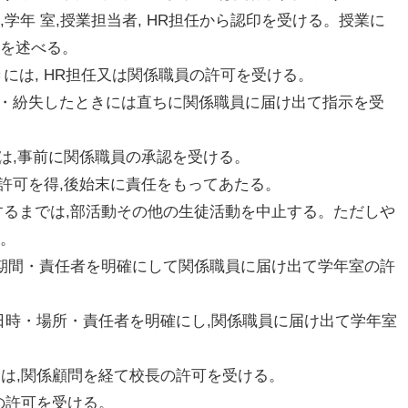
学年 室,授業担当者, HR担任から認印を受ける。授業に
由を述べる。
きには, HR担任又は関係職員の許可を受ける。
破損・紛失したときには直ちに関係職員に届け出て指示を受
きには,事前に関係職員の承認を受ける。
員の許可を得,後始末に責任をもってあたる。
了するまでは,部活動その他の生徒活動を中止する。ただしや
る。
容・期間・責任者を明確にして関係職員に届け出て学年室の許
的・日時・場所・責任者を明確にし,関係職員に届け出て学年室
いては,関係顧問を経て校長の許可を受ける。
員の許可を受ける。