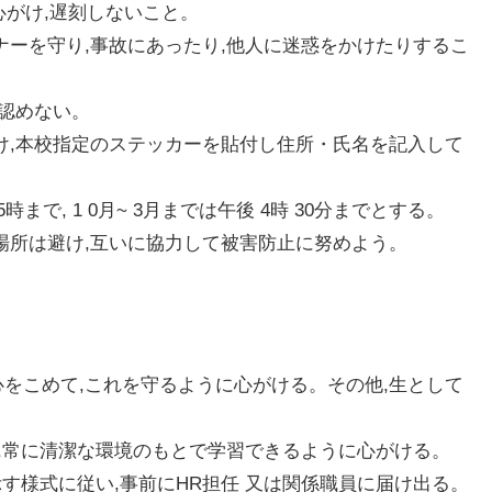
う心がけ,遅刻しないこと。
マナーを守り,事故にあったり,他人に迷惑をかけたりするこ
は認めない。
受け,本校指定のステッカーを貼付し住所・氏名を記入して
5時まで, 1 0月~ 3月までは午後 4時 30分までとする。
い場所は避け,互いに協力して被害防止に努めよう。
心をこめて,これを守るように心がける。その他,生として
とめ,常に清潔な環境のもとで学習できるように心がける。
に示す様式に従い,事前にHR担任 又は関係職員に届け出る。