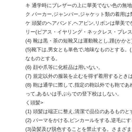
キ 通学時にブレザーの上に華美でない色の無
ク パーカー,ジャンパー,ジャケット類の着用は
ケ 頭髪のヘアバンド,ヘアピン,リボンは華美で
リー(ピアス・イヤリング・ネックレス・プレス
(4) 靴は黒・茶の短靴又は運動靴とし,踵(かか
(5)靴下は,男女とも単色で,地味なものとする
なものとする。
(6) 顔や爪等に化粧品は用いない。
(7) 規定以外の服装を止むを得ず着用するとき
(8) 鞄は通学に際して,指定の鞄以外でも鞄で
って,あるいは手ぶらでの登下校はしない。
く頭髪>
(1) 頭髪は端正に整え,清潔で品位のあるものと
(2) パーマをかける,ピンカールをする,逆毛
(3)染髪及び脱色することを禁止する。さまざ