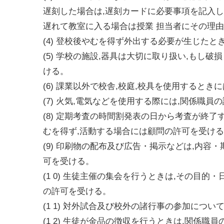
遅刻した場合は,遅刻カードに必要事項を記入し,
遅れて教室に入る場合は授業 担当者にその理
(4) 登校後やむを得ず外出する必要が生じたと
(5) 学校の施設,器具は大切に取り扱い,もし
ける。
(6) 課業以外で校舎,校庭,校具を使用すると
(7) 火気,電気などを使用する際には,関係職
(8) 定期考査の時間割発表の日から考査が終
むを得ず,活動する場合には顧問の許可を受け
(9) 印刷物の配布及び広告・掲示などは,内
可を受ける。
(1 0) 生徒主催の集会を行うときは,その目
の許可を受ける。
(1 1) 対外試合及び校外の諸行事の参加につ
(1 2) 生徒が金品の徴収を行うときは,関係職