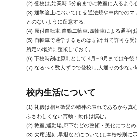
(2) 登校は,始業時 5分前までに教室に入るよ
(3) 通学途上においては,交通法規や車内での
とのないように留意する。
(4) 原付自転車,自動二輪車,四輪車による通学
(5) 自転車で通学するものは,届け出て許可を
所定の場所に整頓しておく。
(6) 下校時刻は原則として 4月~ 9月までは午後 
(7) なるべく数人ずつで登校し,人通りの少な
校内生活について
(1) 礼儀は相互敬愛の精神の表れであるから真
ふさわしくない言動・動作は慎む。
(2) 教室,運動場,廊下などの整頓・美化につ
(3) 欠席,遅刻,早退などについては,本校校則