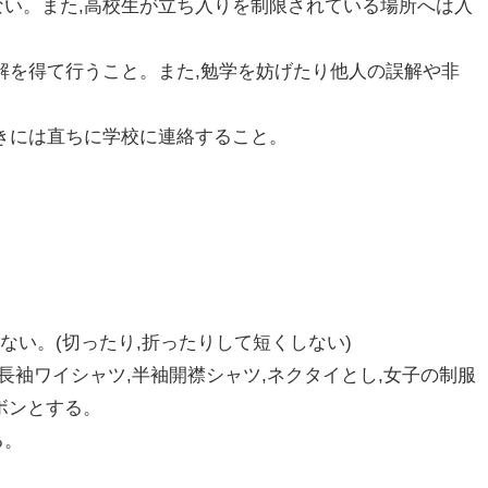
らない。また,高校生が立ち入りを制限されている場所へは入
了解を得て行うこと。また,勉学を妨げたり他人の誤解や非
ときには直ちに学校に連絡すること。
ない。(切ったり,折ったりして短くしない)
用),長袖ワイシャツ,半袖開襟シャツ,ネクタイとし,女子の制服
リボンとする。
る。