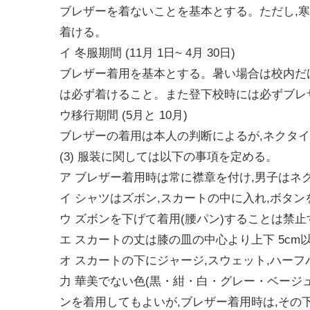
ブレザーを着ないことを基本とする。ただし,
着ける。
イ 冬服期間 (11月 1日~ 4月 30日)
ブレザー着用を基本とする。暑い場合は校内だ
は必ず着けること。また登下校時には必ずブレ
ウ移行期間 (5月と 10月)
ブレザーの着用は本人の判断によるが,ネクタ
(3) 服装に関しては以下の事項を定める。
ア ブレザー着用時は常に襟章を付け,男子はネ
イ シャツはズボン,スカートの中に入れ,ボタ
ウ ズボンを下げて着用(腰パン)することは禁止
エ スカートの丈は膝の皿の中心より上下 5cm
オ スカートの下にジャージ,スウェット,ハー
力 華美でない色(黒・紺・白・グレー・ベージ
ンを着用してもよいが,ブレザー着用時は,その