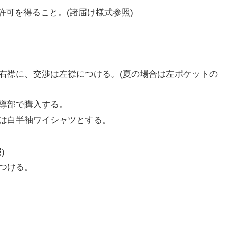
可を得ること。(諸届け様式参照)
は右襟に、交渉は左襟につける。(夏の場合は左ポケットの
指導部で購入する。
又は白半袖ワイシャツとする。
)
につける。