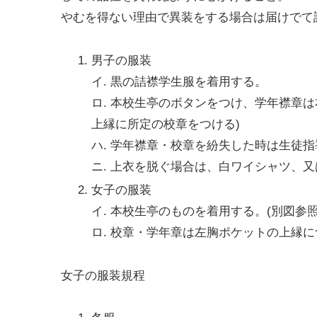
やむを得ない理由で異装をする場合は届けでて許
男子の服装
イ. 黒の詰襟学生服を着用する。
ロ. 本校生亭のボタンをつけ、学年襟章
上縁に所定の校章をつける)
ハ. 学年襟章・校章を紛失した時は生徒
ニ. 上衣を脱ぐ場合は、白ワイシャツ、
女子の服装
イ. 本校生亭のものを着用する。(別図参照
ロ. 校章・学年章は左胸ポケットの上縁
女子の服装規程