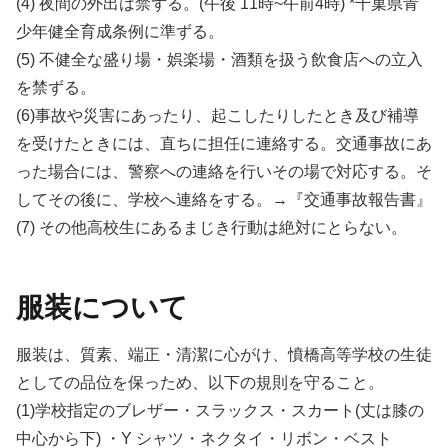
(4) 夜間の外出は禁ずる。(午後 11時~午前4時) *千菓県青
少年健全育成条例に準ずる。
(5) 不健全な盛り場・娯楽場・酒類を扱う飲食店への立入
を禁ずる。
(6)事故や災害にあったり、起こしたりしたとき及び補導
を受けたときには、直ちに担任に連絡する。交通事故にあ
った場合には、警察への連絡を行いその場で対応する。そ
してその後に、学校へ連絡をする。→『交通事故報告書』
(7) その他高校生にあるまじき行動は絶対にとらない。
服装について
服装は、質素、端正・清潔に心がけ、憤橋高等学校の生徒
としての品位を保っため、以下の規則を守ること。
(1)学校指定のブレザー・スラックス・スカート(丈は膝の
中心から下) ・Y シャツ・ネクタイ・リボン・ベスト