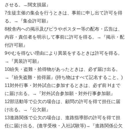
させる。→闊支損届』
7生徒主催の集会を行うときは、事前に申し出て許可を得
る。→『集会許可願』
8校舎内への掲示及びビラやポスター等の配布・広告は、
内容・責任者を明示して事前に許可を得る。→『掲示・配
付許可願』
9やむを得ない理由により異装をするときは許可を得る。
→『異装許可願』
10紛失・盗難・拾得物があったときは、必ず届け出る。
→『紛失盗難・拾得届』(持ち物はすべて記名すること。)
11対外行事・対外試合に参加するときは、必ず前 Hまで
に届け出る。→『対外試合参加願・対外行事参加願』
12部活動等で公欠の場合は、顧問の許可を得て担任に届
け出る。→『公欠願』
13進路関係で公欠の場合は、進路指導部の許可を得て担
任に届け出る。(進学受検・入社試験等)→『進路関係公欠