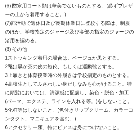
(6) 防寒用コート類は華美でないものとする。(必ずブレザ
ーの上から着用すること。)
(7)部活動で週休日及び長期休業日に登校する際は、制服
のほか、学校指定のジャージ及び各部の指定のジャージの
渚用を認める。
(8) その他
1ストッキング着用の場合は、ベージュか黒とする。
2靴は黒か茶の皮の短靴、もしくは運動靴とする。
3上履きと体育授業時の外履きは学校指定のものとする。
4高校生としてふさわしい身だしなみを心がけること。特
に頭髪においては、清潔感に配慮し、染色・脱色・加工
(パーマ、エクステ、ラインを入れる等。)をしないこと。
5化粧等はしないこと。(色付きリップクリーム、カラーコ
ンタクト、マニキュアを含む。)
6アクセサリー類、特にピアスは身につけないこと。