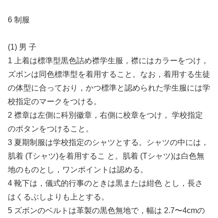
6 制服
(1) 男 子
1 上着は標準型黒色詰め襟学生服，襟にはカラーをつけ，
ズボンは同色標準型を着用すること。なお，着用する生徒
の体型に合っており，かつ標準と認められた学生服には学
校指定のマークをつける。
2 襟章は左側に科別徽章，右側に校章をつけ， 学校指定
のボタンをつけること。
3 夏期制服は学校指定のシャツとする。シャツの中には，
肌着 (Tシャツ)を着用するこ と。肌着 (Tシャツ)は白色無
地のものとし，ワンポイントは認める。
4 靴下は，儀式的行事のときは黒または紺色 とし，長さ
はくるぶしよりも上とする。
5 ズボンのベルトは革製の黒色無地で，幅は 2.7〜4cmの