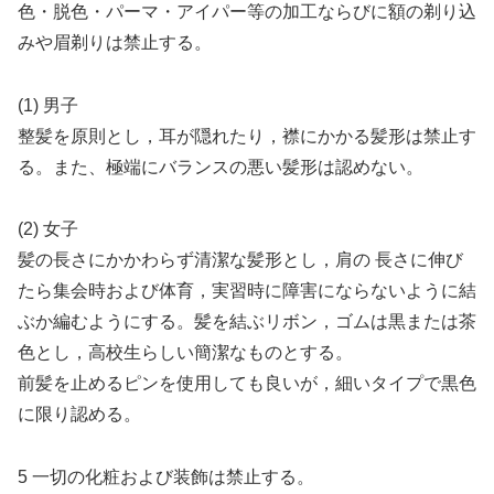
色・脱色・パーマ・アイパー等の加工ならびに額の剃り込
みや眉剃りは禁止する。
(1) 男子
整髪を原則とし，耳が隠れたり，襟にかかる髪形は禁止す
る。また、極端にバランスの悪い髪形は認めない。
(2) 女子
髪の長さにかかわらず清潔な髪形とし，肩の 長さに伸び
たら集会時および体育，実習時に障害にならないように結
ぶか編むようにする。髪を結ぶリボン，ゴムは黒または茶
色とし，高校生らしい簡潔なものとする。
前髪を止めるピンを使用しても良いが，細いタイプで黒色
に限り認める。
5 一切の化粧および装飾は禁止する。