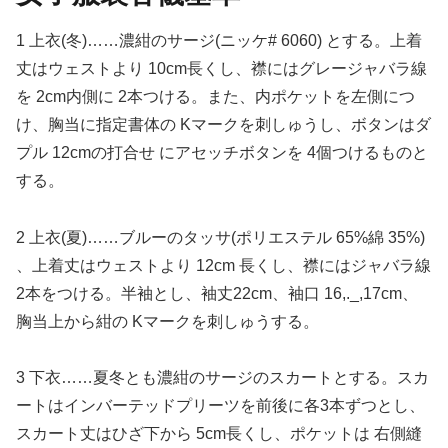
1 上衣(冬)……濃紺のサージ(ニッケ# 6060) とする。上着
丈はウェストより 10cm長くし、襟にはグレージャバラ線
を 2cm内側に 2本つける。また、内ポケットを左側につ
け、胸当に指定書体の Kマークを刺しゅうし、ボタンはダ
プル 12cmの打合せ にアセッチボタンを 4個つけるものと
する。
2 上衣(夏)……ブルーのタッサ(ポリエステル 65%綿 35%)
、上着丈はウェストより 12cm 長くし、襟にはジャバラ線
2本をつける。半袖とし、袖丈22cm、袖口 16,._,17cm、
胸当上から紺の Kマークを刺しゅうする。
3 下衣……夏冬とも濃紺のサージのスカートとする。スカ
ートはインバーテッドプリーツを前後に各3本ずつとし、
スカート丈はひざ下から 5cm長くし、ポケットは 右側縫