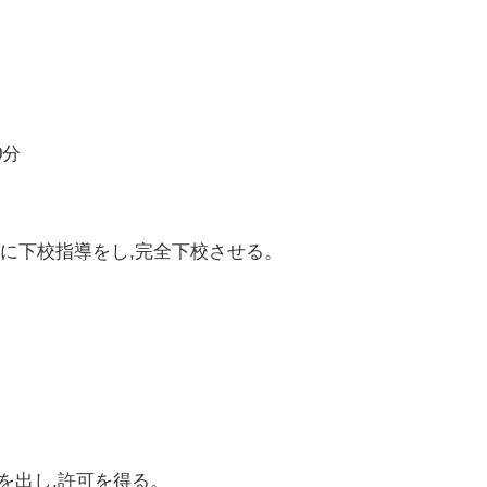
0分
に下校指導をし,完全下校させる。
を出し,許可を得る。