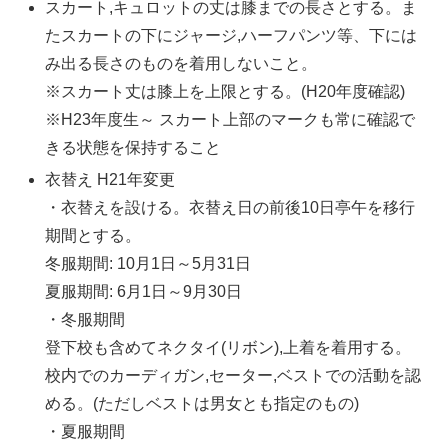
スカート,キュロットの丈は膝までの長さとする。ま
たスカートの下にジャージ,ハーフパンツ等、下には
み出る長さのものを着用しないこと。
※スカート丈は膝上を上限とする。(H20年度確認)
※H23年度生～ スカート上部のマークも常に確認で
きる状態を保持すること
衣替え H21年変更
・衣替えを設ける。衣替え日の前後10日亭午を移行
期間とする。
冬服期間: 10月1日～5月31日
夏服期間: 6月1日～9月30日
・冬服期間
登下校も含めてネクタイ(リボン),上着を着用する。
校内でのカーディガン,セーター,ベストでの活動を認
める。(ただしベストは男女とも指定のもの)
・夏服期間