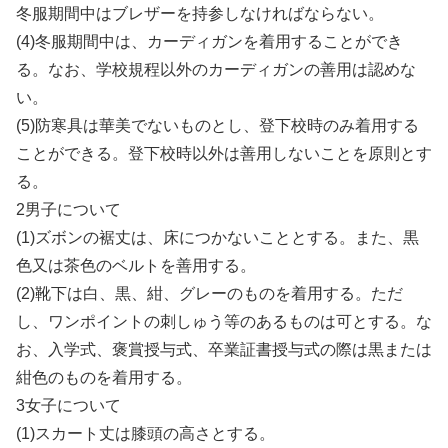
冬服期間中はブレザーを持参しなければならない。
(4)冬服期間中は、カーディガンを着用することができ
る。なお、学校規程以外のカーディガンの善用は認めな
い。
(5)防寒具は華美でないものとし、登下校時のみ着用する
ことができる。登下校時以外は善用しないことを原則とす
る。
2男子について
(1)ズボンの裾丈は、床につかないこととする。また、黒
色又は茶色のベルトを善用する。
(2)靴下は白、黒、紺、グレーのものを着用する。ただ
し、ワンポイントの刺しゅう等のあるものは可とする。な
お、入学式、褒賞授与式、卒業証書授与式の際は黒または
紺色のものを着用する。
3女子について
(1)スカート丈は膝頭の高さとする。