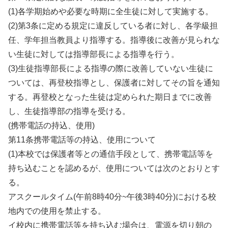
(1)各学期始めや必要な時期に全生徒に対して実施する。
(2)第3条に定める規定に違反している者に対し、各学級担
任、学年担当教員より指導する。指導後に改善が見られな
い生徒に対しては指導部長による指導を行う。
(3)生徒指導部長による指導の際に改善していない生徒に
ついては、再登校指導とし、保護者に対してその旨を通知
する。再登校となった生徒は定められた期日までに改善
し、生徒指導部の指導を受ける。
(携帯電話の持込、使用)
第11条携帯電話等の持込、使用について
(1)本校では保護者等との通信手段として、携帯電話等を
持ち込むことを認めるが、使用については次のとおりとす
る。
アスクールタイム(午前8時40分~午後3時40分)における校
地内での使用を禁止する。
イ校内に携帯電話等を持ち込む場合は、電源を切り朝の