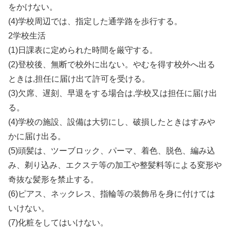
をかけない。
(4)学校周辺では、指定した通学路を歩行する。
2学校生活
(1)日課表に定められた時間を厳守する。
(2)登校後、無断で校外に出ない。やむを得す校外へ出る
ときは,担任に届け出て許可を受ける。
(3)欠席、遅刻、早退をする場合は,学校又は担任に届け出
る。
(4)学校の施設、設備は大切にし、破損したときはすみや
かに届け出る。
(5)頭髪は、ツーブロック、パーマ、着色、脱色、編み込
み、剃り込み、エクステ等の加工や整髪料等による変形や
奇抜な髪形を禁止する。
(6)ピアス、ネックレス、指輪等の装飾吊を身に付けては
いけない。
(7)化粧をしてはいけない。