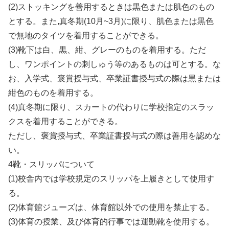
(2)ストッキングを善用するときは黒色または肌色のもの
とする。また,真冬期(10月~3月)に限り、肌色または黒色
で無地のタイツを着用することができる。
(3)靴下は白、黒、紺、グレーのものを着用する。ただ
し、ワンポイントの刺しゅう等のあるものは可とする。な
お、入学式、褒賞授与式、卒業証書授与式の際は黒または
紺色のものを着用する。
(4)真冬期に限り、スカートの代わりに学校指定のスラッ
クスを着用することができる。
ただし、褒賞授与式、卒業証書授与式の際は善用を認めな
い。
4靴・スリッパについて
(1)校舎内では学校規定のスリッパを上履きとして使用す
る。
(2)体育館ジューズは、体育館以外での使用を禁止する。
(3)体育の授業、及び体育的行事では運動靴を使用する。