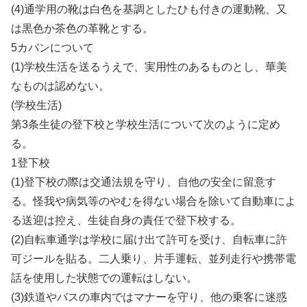
(4)通学用の靴は白色を基調としたひも付きの運動靴、又
は黒色か茶色の革靴とする。
5カバンについて
(1)学校生活を送るうえで、実用性のあるものとし、華美
なものは認めない。
(学校生活)
第3条生徒の登下校と学校生活について次のように定め
る。
1登下校
(1)登下校の際は交通法規を守り、自他の安全に留意す
る。怪我や病気等のやむを得ない場合を除いて自動車によ
る送迎は控え、生徒自身の責任で登下校する。
(2)自転車通学は学校に届け出て許可を受け、自転車に許
可ジールを貼る。二人乗り、片手運転、並列走行や携帯電
話を使用した状態での運転はしない。
(3)鉄道やバスの車内ではマナーを守り、他の乗客に迷惑