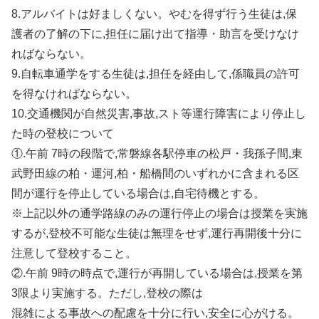
8.アルバイトは好ましくない。やむを得ず行う生徒は,保
護者の了解の下に,担任に届け出て指導・助言を受けなけ
ればならない。
9.自転車通学をする生徒は,担任を経由して,係職員の許可
を得なければならない。
10.交通機関が自然災害,事故,スト等運行障害により停止し
た時の登校について
①.午前 7時の段階で,常磐線各駅停車の松戸・我孫子間,東
武野田線の柏・運河,柏・船橋間のいずれかに含まれる区
間が運行を停止している場合は,自宅待機とする。
※上記以外の通学路線のみの運行停止の場合は授業を実施
するが,登校不可能な生徒は無理をせず,運行再開後十分に
注意して登校すること。
②.午前 9時の時点で,運行が再開している場合は,授業を第
3限より実施する。ただし,登校の際は
混雑による事故への配慮を十分に行い,安全に心がける。