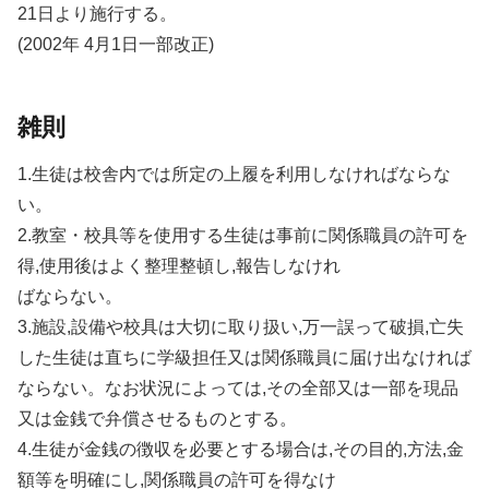
21日より施行する。
(2002年 4月1日一部改正)
雑則
1.生徒は校舎内では所定の上履を利用しなければならな
い。
2.教室・校具等を使用する生徒は事前に関係職員の許可を
得,使用後はよく整理整頓し,報告しなけれ
ばならない。
3.施設,設備や校具は大切に取り扱い,万一誤って破損,亡失
した生徒は直ちに学級担任又は関係職員に届け出なければ
ならない。なお状況によっては,その全部又は一部を現品
又は金銭で弁償させるものとする。
4.生徒が金銭の徴収を必要とする場合は,その目的,方法,金
額等を明確にし,関係職員の許可を得なけ