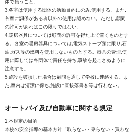
体で負うこと。
3.各室は使用する団体の活動目的にのみ,使用する。また,
各室に調係がある者以外の使用は認めない。ただし,顧問
の許可があればこの限りではない。
4.暖房器具については顧問の許可を得た上で置くものとす
る。各室の暖房器具については,電気ストーブ類に限り,石
油,ガス等の燃料を使用しないものとする。器具の管理,使
用に際しては各団体で責任を持ち,事故を起こさぬように
注意する。
5.施設を破損した場合は顧問を通じて学校に連絡する。ま
た,室内は清潔に保ち,施設に直接落書き等は行わない。
オートバイ及び自動車に関する規定
1.本規定の目的
本校の安全指導の基本方針「取らない・乗らない・買わな