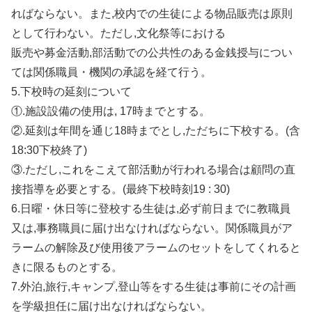
ればならない。また,校内での生徒による物品販売は原則
として行わない。ただし,文化祭等における
販売や募金活動,部活動での公共性のある金銭授与につい
ては関係職員・機関の承認を経て行う。
5.下校時の延刻について
①.施設設備の使用は, 17時までとする。
②.延刻は年間を通じ18時までとし,ただちに下校する。(含
18:30下校終了)
③.ただし,これをこえて部活動が行われる場合は顧問の直
接指導を必要とする。(最終下校時刻19 : 30)
6.日曜・休日等に登校する生徒は,必ず前日までに教職員
又は,事務職員に届け出なければならない。関係職員がア
ラームの解除及び使用後アラームのセットをしてくれると
きに限るものとする。
7.外泊,旅行,キャンプ,登山等をする生徒は事前にその計画
を学級担任に届け出なければならない。