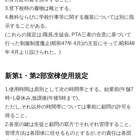
3.登下校時の履物は靴とする。
4.教科ならびに学校行事等に関する服装については別に指
示することがある。
(これらの規定は,職員,生徒会, PTA三者の合意に基づいて
行った制服制度魔止(昭和47年 4月)の主旨にそって,昭和48
年 4月より設けられた。)
新第1・第2部室棟使用規定
1.使用時間は原則として次の時間帯とする。始業前(午舗7
時~),昼休み,放課後(午後5時まで)。
ただし,それ以外の時間帯については事前に顧問の許可を
得ること。
2.各室の鍵は生徒と顧問の双方でそれぞれ管理すること。
管理方法は各団体に任せるものとするが,その責任は各団