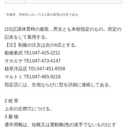
冬服時、学校内においては上着の着用は任意である。
(10)正課体育時の服装…男女とも本校指定のもの。所定の
記名をして着用する。
【注】制服の注文は次の4店とする。
船橋東武 TEL047-425-2211
サカエヤ TEL047-473-4147
植草洋品店 TEL047-451-6558
マルトミ TEL047-465-9216
指定店には、生地ならびに型を詳細に連絡してある。
2 校 章
上衣の左襟穴につける。
3 履 物
通学用靴は、短靴又は運動靴(色の派手でないもの)とす