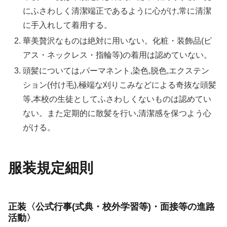
にふさわしく清潔端正であるように心がけ,常に清潔
に手入れして着用する。
華美贅沢なものは絶対に用いない。化粧・装飾品(ピ
アス・ネックレス・指輪等)の着用は認めていない。
頭髪については,パーマネント,染色,脱色,エクステン
ション(付け毛),極端な刈りこみなどによる奇抜な頭髪
等,本校の生徒としてふさわしくないものは認めてい
ない。また定期的に散髪を行い,清潔感を保つよう心
がける。
服装規定細則
正装〈公式行事(式典・校外学習等)・面接等の進路
活動〉