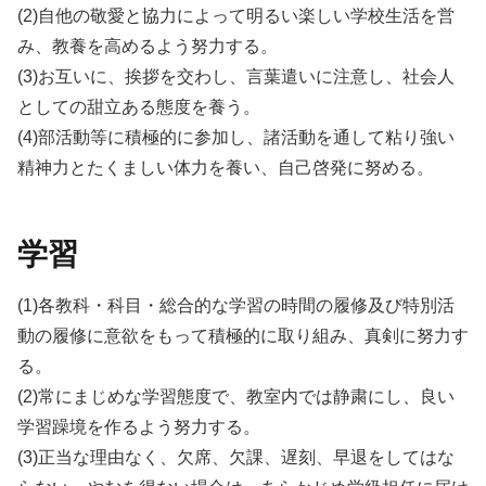
(2)自他の敬愛と協力によって明るい楽しい学校生活を営
み、教養を高めるよう努力する。
(3)お互いに、挨拶を交わし、言葉遣いに注意し、社会人
としての甜立ある態度を養う。
(4)部活動等に積極的に参加し、諸活動を通して粘り強い
精神力とたくましい体力を養い、自己啓発に努める。
学習
(1)各教科・科目・総合的な学習の時間の履修及び特別活
動の履修に意欲をもって積極的に取り組み、真剣に努力す
る。
(2)常にまじめな学習態度で、教室内では静粛にし、良い
学習躁境を作るよう努力する。
(3)正当な理由なく、欠席、欠課、遅刻、早退をしてはな