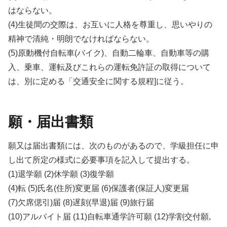
はならない。
(4)生徒間の交際は、お互いに人格を尊重し、思いやりの
精神で清純・明朗でなければならない。
(5)原動機付自転車(バイク)、自動二輪車、自動車等の購
入、乗車、運転及びこれらの運転免許証の取得について
は、別に定める「交通安全に関する規程]に従う。
願・届出書類
願又は届出書類には、次のものがあるので、学級担任に申
し出て所定の様式に必要事項を記入して提出する。
(1)退学願 (2)休学願 (3)復学願
(4)転 (5)氏名(住所)変更届 (6)保護者(保証人)変更届
(7)欠席偲引)届 (8)遅刻(早退)届 (9)旅行届
(10)アルバイト届 (11)自転車通学許可願 (12)学割交付願,