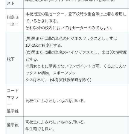
スト
本校指定の黒セーター。登下校時や集会等は上着を着用し
指定セ
ているときに限る。
ーター
それ以外の校内においてはセーターのみでもよい。
(男)黒または紺の単色のビジネスソックスとし、丈は
10~15cm程度とする。
(女)黒または紺の単色のハイソックスとし、丈は30cm程度
靴下
とする。
※男女ともに華美でないワンポイントは可。くるぶし丈ソ
ックスや柄物、スポーツソッ
クスは不可。 (体育実技授業時を除く)
コート
マフラ
高校生にふさわしいものを用いる。
ー
通学靴
高校生にふさわしいものを用いる。
通学鞄
学生鞄でも良い。