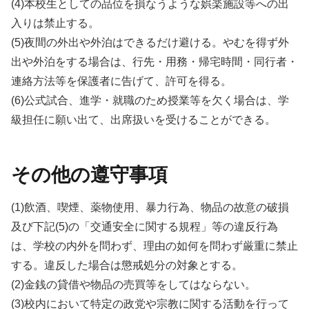
(4)本校生としての品位を損なうような娯楽施設等への出
入りは禁止する。
(5)夜間の外出や外泊はできるだけ避ける。やむを得ず外
出や外泊をする場合は、行先・用務・帰宅時間・同行者・
連絡方法等を保護者に告げて、許可を得る。
(6)公式試合、進学・就職のため授業等を欠く場合は、学
級担任に願い出て、出席扱いを受けることができる。
その他の遵守事項
(1)飲酒、喫煙、薬物使用、暴力行為、物品の故意の破損
及び下記(5)の「交通安全に関する規程」等の違反行為
は、学校の内外を問わず、理由の如何を問わず厳重に禁止
する。違反した場合は懲戒処分の対象とする。
(2)金銭の貸借や物品の売買等をしてはならない。
(3)校内において特定の政党や宗教に関する活動を行って