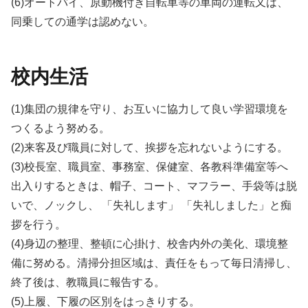
(6)オートバイ、原動機付き自転車等の車両の運転又は、
同乗しての通学は認めない。
校内生活
(1)集団の規律を守り、お互いに協力して良い学習環境を
つくるよう努める。
(2)来客及び職員に対して、挨拶を忘れないようにする。
(3)校長室、職員室、事務室、保健室、各教科準備室等へ
出入りするときは、帽子、コート、マフラー、手袋等は脱
いで、ノックし、 「失礼します」 「失礼しました」と痴
拶を行う。
(4)身辺の整理、整頓に心掛け、校舎内外の美化、環境整
備に努める。清掃分担区域は、責任をもって毎日清掃し、
終了後は、教職員に報告する。
(5)上履、下履の区別をはっきりする。