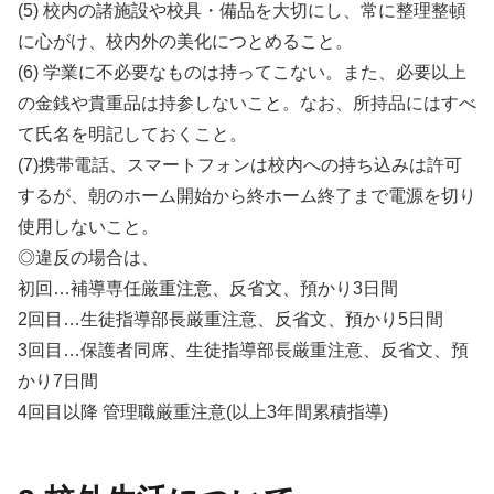
(5) 校内の諸施設や校具・備品を大切にし、常に整理整頓
に心がけ、校内外の美化につとめること。
(6) 学業に不必要なものは持ってこない。また、必要以上
の金銭や貴重品は持参しないこと。なお、所持品にはすべ
て氏名を明記しておくこと。
(7)携帯電話、スマートフォンは校内への持ち込みは許可
するが、朝のホーム開始から終ホーム終了まで電源を切り
使用しないこと。
◎違反の場合は、
初回…補導専任厳重注意、反省文、預かり3日間
2回目…生徒指導部長厳重注意、反省文、預かり5日間
3回目…保護者同席、生徒指導部長厳重注意、反省文、預
かり7日間
4回目以降 管理職厳重注意(以上3年間累積指導)