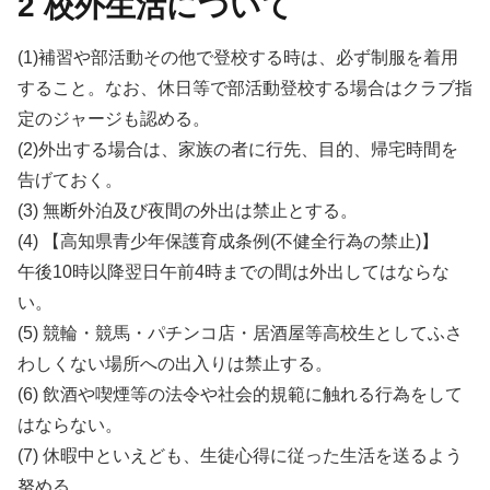
2 校外生活について
(1)補習や部活動その他で登校する時は、必ず制服を着用
すること。なお、休日等で部活動登校する場合はクラブ指
定のジャージも認める。
(2)外出する場合は、家族の者に行先、目的、帰宅時間を
告げておく。
(3) 無断外泊及び夜間の外出は禁止とする。
(4) 【高知県青少年保護育成条例(不健全行為の禁止)】
午後10時以降翌日午前4時までの間は外出してはならな
い。
(5) 競輪・競馬・パチンコ店・居酒屋等高校生としてふさ
わしくない場所への出入りは禁止する。
(6) 飲酒や喫煙等の法令や社会的規範に触れる行為をして
はならない。
(7) 休暇中といえども、生徒心得に従った生活を送るよう
努める。