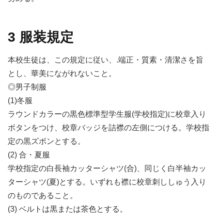
3 服装規定
本校生徒は、この規定に従い、.端正・質素・清潔さを旨
とし、華美にながれないこと。
◎男子制服
(1)冬服
ラウンドカラーの黒色標準型学生服(学校指定)に校章入り
ボタンをつけ、校章バッジを詰襟の左側につける。学校指
定の黒ズボンとする。
(2) 合・夏服
学校指定の白長袖カッターシャツ(合)、同じく白半袖カッ
ターシャツ(夏)とする。いずれも襟に校章刺ししゅう入り
のものであること。
(3) ベルトは黒または茶色とする。