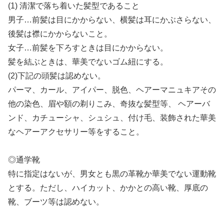
(1) 清潔で落ち着いた髪型であること
男子…前髪は目にかからない、横髪は耳にかぶさらない、
後髪は襟にかからないこと。
女子…前髪を下ろすときは目にかからない。
髪を結ぶときは、華美でないゴム紐にする。
(2)下記の頭髪は認めない。
パーマ、カール、アイパー、脱色、ヘアーマニュキアその
他の染色、眉や額の剃りこみ、奇抜な髪型等、 ヘアーバ
ンド、カチューシャ、シュシュ、付け毛、装飾された華美
なヘアーアクセサリー等をすること。
◎通学靴
特に指定はないが、男女とも黒の革靴か華美でない運動靴
とする。ただし、ハイカット、かかとの高い靴、厚底の
靴、ブーツ等は認めない。