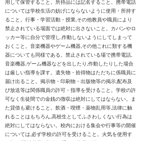
用して保管すること。所持品には記名すること。携帯電話
については学校生活の妨げにならないように使用・所持す
ること。行事・学習活動・授業,その他教員や職員により
禁止されている場面では絶対に出さないこと。カバンやロ
ッカー等に自分で管理し,作動しないようにしてしまって
おくこと。音楽機器やゲーム機器,その他これに類する機
器についても同様である。禁止されている場で携帯電話,
音楽機器,ゲーム機器などを出したり,作動したりした場合
は厳しい指導を課す。遺失物・拾得物はただちに係職員に
届け出ること。掲示物・印刷物・出版物等の掲示,配布及
び放送等は関係職員の許可・指導を受けること。学校の許
可なく生徒間での金銭の徴収は絶対にしてはならない。ま
た貸借も避けること。飲酒・喫煙・薬物乱用等,法律に触
れることはもちろん,高校生としてふさわしくない行為は
絶対にしてはならない。校内における集会や行事等の開催
については,必ず学校の許可を受けること。火気を使用す