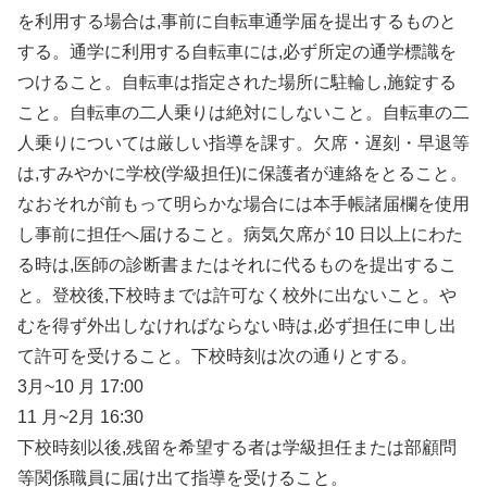
を利用する場合は,事前に自転車通学届を提出するものと
する。通学に利用する自転車には,必ず所定の通学標識を
つけること。自転車は指定された場所に駐輪し,施錠する
こと。自転車の二人乗りは絶対にしないこと。自転車の二
人乗りについては厳しい指導を課す。欠席・遅刻・早退等
は,すみやかに学校(学級担任)に保護者が連絡をとること。
なおそれが前もって明らかな場合には本手帳諸届欄を使用
し事前に担任へ届けること。病気欠席が 10 日以上にわた
る時は,医師の診断書またはそれに代るものを提出するこ
と。登校後,下校時までは許可なく校外に出ないこと。や
むを得ず外出しなければならない時は,必ず担任に申し出
て許可を受けること。下校時刻は次の通りとする。
3月~10 月 17:00
11 月~2月 16:30
下校時刻以後,残留を希望する者は学級担任または部顧問
等関係職員に届け出て指導を受けること。