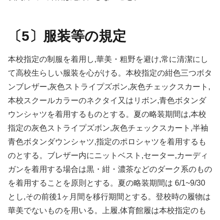
〔5〕服装等の規定
本校指定の制服を着用し,華美・粗野を避け,常に清潔にし
て高校生らしい服装を心がける。本校指定の紺色三つボタ
ンブレザー,灰色ストライプズボン,灰色チェックスカート,
本校スクールカラーのネクタイ又はリボン,青色ボタンダ
ウンシャツを着用するものとする。夏の略装期間は,本校
指定の灰色ストライプズボン,灰色チェックスカート,半袖
青色ボタンダウンシャツ,指定のポロシャツを着用するも
のとする。ブレザー内にニットベスト,セーター,カーディ
ガンを着用する場合は黒・紺・濃茶などのダーク系のもの
を着用することを原則とする。夏の略装期間は 6/1~9/30
とし,その前後1ヶ月間を移行期間とする。登校時の履物は
華美でないものを用いる。上履,体育館履は本校指定のも