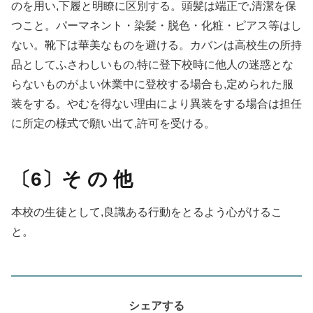
のを用い,下履と明瞭に区別する。頭髪は端正で,清潔を保
つこと。パーマネント・染髪・脱色・化粧・ピアス等はし
ない。靴下は華美なものを避ける。カバンは高校生の所持
品としてふさわしいもの,特に登下校時に他人の迷惑とな
らないものがよい休業中に登校する場合も,定められた服
装をする。やむを得ない理由により異装をする場合は担任
に所定の様式で願い出て,許可を受ける。
〔6〕そ の 他
本校の生徒として,良識ある行動をとるよう心がけるこ
と。
シェアする