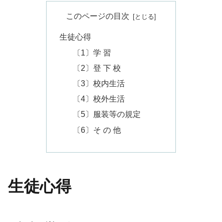
このページの目次
生徒心得
〔1〕学 習
〔2〕登 下 校
〔3〕校内生活
〔4〕校外生活
〔5〕服装等の規定
〔6〕そ の 他
生徒心得