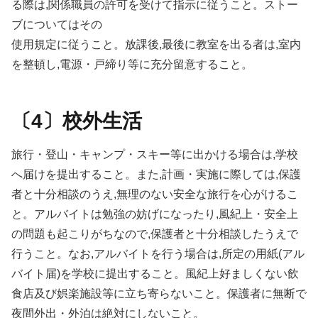
る際は,関係職員の許可を受けて指示に従うこと。ストー
ブについてはその
使用規定に従うこと。放課後,最後に教室を出る者は,室内
を整頓し,電源・戸締り等に充分留意すること。
〔4〕校外生活
旅行・登山・キャンプ・スキー等に出かける場合は,学校
へ届けを提出すること。また,計画・実施に際しては,保護
者と十分相談のうえ,無理のない安全な旅行を心がけるこ
と。アルバイトは勉強の妨げになったり,風紀上・安全上
の問題も起こりがちなので,保護者と十分相談したうえで
行うこと。なお,アルバイトを行う場合は,所定の用紙(アル
バイト届)を学校に提出すること。風紀上好ましくない飲
食店及び娯楽施設等に立ち寄らないこと。保護者に無断で
夜間外出・外泊は絶対にしないこと。