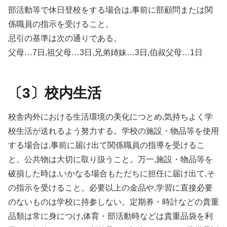
部活動等で休日登校をする場合は,事前に部顧問または関
係職員の指示を受けること。
忌引の基準は次の通りである。
父母…7日,祖父母…3日,兄弟姉妹…3日,伯叔父母…1日
〔3〕校内生活
校舎内外における生活環境の美化につとめ,気持ちよく学
校生活が送れるよう努力する。学校の施設・物品等を使用
する場合は,事前に届け出て関係職員の指導を受けるこ
と。公共物は大切に取り扱うこと。万一,施設・物品等を
破損した時は,いかなる場合もただちに担任に届け出て,そ
の指示を受けること。必要以上の金品や,学習に直接必要
のないものは学校に持参しない。定期券・時計などの貴重
品類は常に身につけ,体育・部活動時などは貴重品袋を利