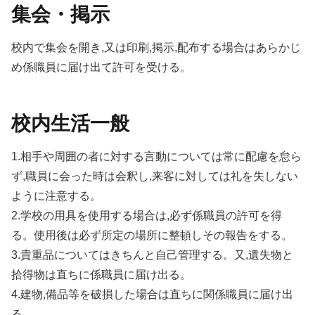
集会・掲示
校内で集会を開き,又は印刷,掲示,配布する場合はあらかじ
め係職員に届け出て許可を受ける。
校内生活一般
1.相手や周囲の者に対する言動については常に配慮を怠ら
ず,職員に会った時は会釈し,来客に対しては礼を失しない
ように注意する。
2.学校の用具を使用する場合は,必ず係職員の許可を得
る。使用後は必ず所定の場所に整頓しその報告をする。
3.貴重品についてはきちんと自己管理する。又,遺失物と
拾得物は直ちに係職員に届け出る。
4.建物,備品等を破損した場合は直ちに関係職員に届け出
る。