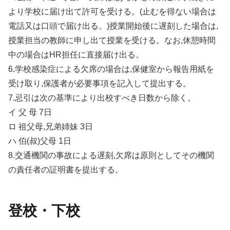
より学校に届け出て許可を受ける。(止むを得ない場合は
電話又は口頭で届け出る。)授業開始後に遅刻した場合は,
授業担当の教師に申し出て授業を受ける。なお,休憩時間
中の場合はHR担任に直接届け出る。
6.学校感染症による欠席の場合は,保健室から報告用紙を
受け取り,保護者が必要事項を記入して提出する。
7.忌引は次の基準により出校すべき日数から除く。
イ 父 母 7日
ロ 祖父母,兄弟姉妹 3日
ハ 伯(叔)父母 1日
8.交通機関の事故による遅刻,欠席は原則としてその機関
の責任者の証明書を提出する。
登校・下校