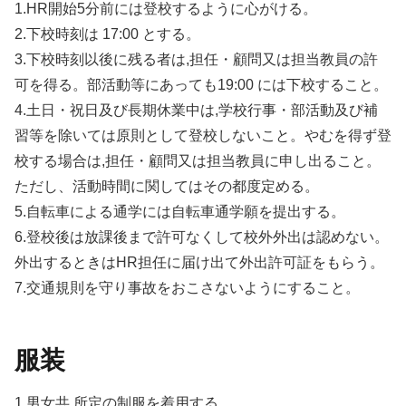
1.HR開始5分前には登校するように心がける。
2.下校時刻は 17:00 とする。
3.下校時刻以後に残る者は,担任・顧問又は担当教員の許
可を得る。部活動等にあっても19:00 には下校すること。
4.土日・祝日及び長期休業中は,学校行事・部活動及び補
習等を除いては原則として登校しないこと。やむを得ず登
校する場合は,担任・顧問又は担当教員に申し出ること。
ただし、活動時間に関してはその都度定める。
5.自転車による通学には自転車通学願を提出する。
6.登校後は放課後まで許可なくして校外外出は認めない。
外出するときはHR担任に届け出て外出許可証をもらう。
7.交通規則を守り事故をおこさないようにすること。
服装
1.男女共,所定の制服を着用する。