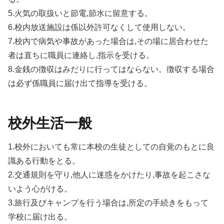
5.火気の取扱いと節電,節水に留意する。
6.校内放送施設は係以外許可なくして使用しない。
7.校内で病気や事故があった場合は,その場に居合わせた
者は直ちに職員に連絡し,指示を受ける。
8.金銭の徴収はみだりに行ってはならない。徴収する場合
は必ず係職員に届け出て指導を受ける。
校外生活一般
1.校外においても常に本校の生徒としての自覚のもとに良
識ある行動をとる。
2.交通規則を守り,他人に迷惑をかけたり,事故を起こさな
いよう心がける。
3.旅行及びキャンプを行う場合は,所定の手続きをもって
学校に届け出る。