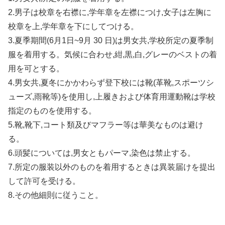
2.男子は校章を右襟に,学年章を左襟につけ,女子は左胸に
校章を上,学年章を下にしてつける。
3.夏季期間(6月1日~9月 30 日)は男女共,学校所定の夏季制
服を着用する。気候に合わせ,紺,黒,白,グレーのベストの着
用を可とする。
4.男女共,夏冬にかかわらず登下校には靴(革靴,スポーツシ
ューズ,雨靴等)を使用し,上履きおよび体育用運動靴は学校
指定のものを使用する。
5.靴,靴下,コート類及びマフラー等は華美なものは避け
る。
6.頭髪については,男女ともパーマ,染色は禁止する。
7.所定の服装以外のものを着用するときは異装届けを提出
して許可を受ける。
8.その他細則に従うこと。