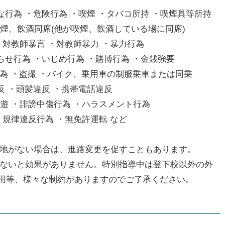
な行為 ・危険行為 ・喫煙 ・タバコ所持 ・喫煙具等所持
喫煙、飲酒同席(他が喫煙、飲酒している場に同席)
 ・対教師暴言 ・対教師暴力 ・暴力行為
らせ行為 ・いじめ行為 ・賭博行為 ・金銭強要
行為 ・盗撮 ・バイク、乗用車の制服乗車または同乗
反 ・頭髪違反 ・携帯電話違反
遊 ・誹謗中傷行為 ・ハラスメント行為
・規律違反行為 ・無免許運転 など
余地がない場合は、進路変更を促すこともあります。
わないと効果がありません。特別指導中は登下校以外の外
使用等、様々な制約がありますのでご了承ください。