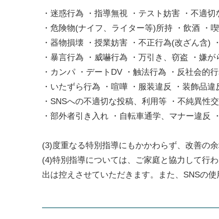
・迷惑行為 ・指導無視 ・テスト妨害 ・不適切
・危険物(ナイフ、ライター等)所持 ・飲酒 ・
・器物損壊 ・授業妨害 ・不正行為(改ざん含)
・暴言行為 ・威嚇行為 ・万引き、窃盗 ・嫌が
・カンパ ・デートDV ・触法行為 ・反社会的
・いたずら行為 ・喧嘩 ・服装違反 ・装飾品違
・SNSへの不適切な投稿、利用等 ・不純異性交
・部外者引き入れ ・自転車通学、マナー違反 
(3)度重なる特別指導にもかかわらず、改善の
(4)特別指導については、ご家庭と協力して行
出は控えさせていただきます。また、SNSの