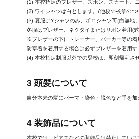
(1) 本校指定のブレザー、ズボン、スカート
(2) ワイシャツは白とします。(他校の校章の
(3) 夏服はYシャツのみ、ポロシャツ可(白無
冬服はブレザー、ネクタイまたはリボン着用(式
※ブレザーの下にトレーナー、パーカー等の着
防寒着を着用する場合は必ずブレザーを着用す
(4) 本校指定制服以外での登校は、即刻帰宅
3 頭髪について
自分本来の髪にパーマ・染色・脱色など手を加
4 装飾品について
本校では、ピアスなどの装飾品は禁止していま