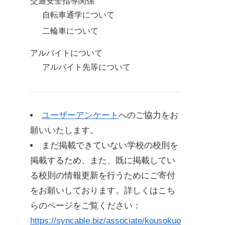
交通安全指導関係
自転車通学について
二輪車について
アルバイトについて
アルバイト先等について
アルバイト届の手続き
その他
ユーザーアンケート
へのご協力をお
旅行について
願いいたします。
校則内容
まだ掲載できていない学校の校則を
服装
掲載するため、また、既に掲載してい
頭髪
る校則の情報更新を行うためにご寄付
携帯電話
をお願いしております。詳しくはこち
らのページをご覧ください：
https://syncable.biz/associate/kousokuo