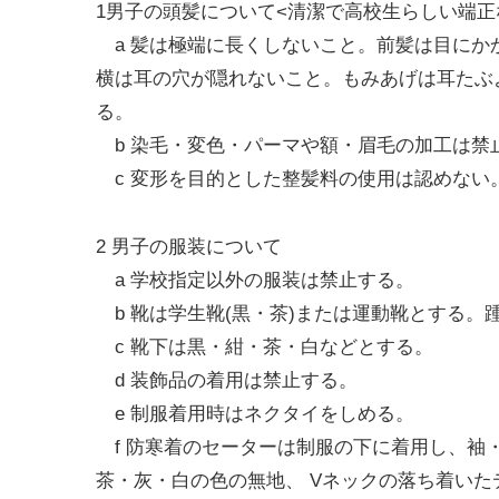
1男子の頭髪について<清潔で高校生らしい端正
a 髪は極端に長くしないこと。前髪は目にか
横は耳の穴が隠れないこと。もみあげは耳たぶ
る。
b 染毛・変色・パーマや額・眉毛の加工は禁
c 変形を目的とした整髪料の使用は認めない
2 男子の服装について
a 学校指定以外の服装は禁止する。
b 靴は学生靴(黒・茶)または運動靴とする。
c 靴下は黒・紺・茶・白などとする。
d 装飾品の着用は禁止する。
e 制服着用時はネクタイをしめる。
f 防寒着のセーターは制服の下に着用し、袖
茶・灰・白の色の無地、 Vネックの落ち着いたデザ