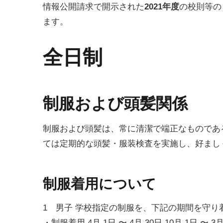
情報公開請求で開示された
2021年度
の校則等の
ます。
全日制
制服および頭髪関係
制服および頭髪は、常に清潔で端正なものであ
ては定期的な頭髪・服装検査を実施し、好まし
制服着用について
1 男子 学校指定の制服を、下記の期間を守り
・制服着用 4月 1日 〜 4月 30日 10月 1日 〜 3月