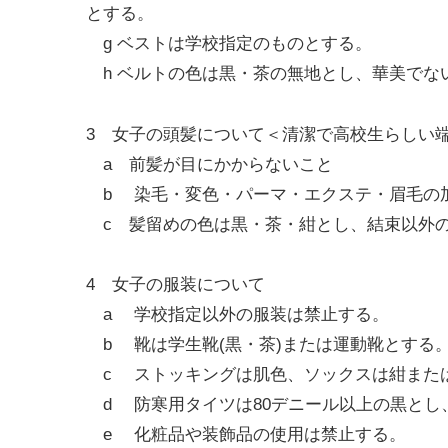
とする。
g ベストは学校指定のものとする。
h ベルトの色は黒・茶の無地とし、華美でな
3 女子の頭髪について＜清潔で高校生らしい
a 前髪が目にかからないこと
b 染毛・変色・パーマ・エクステ・眉毛の
c 髪留めの色は黒・茶・紺とし、結束以外
4 女子の服装について
a 学校指定以外の服装は禁止する。
b 靴は学生靴(黒・茶)または運動靴とする
c ストッキングは肌色、ソックスは紺また
d 防寒用タイツは80デニール以上の黒とし、 1
e 化粧品や装飾品の使用は禁止する。