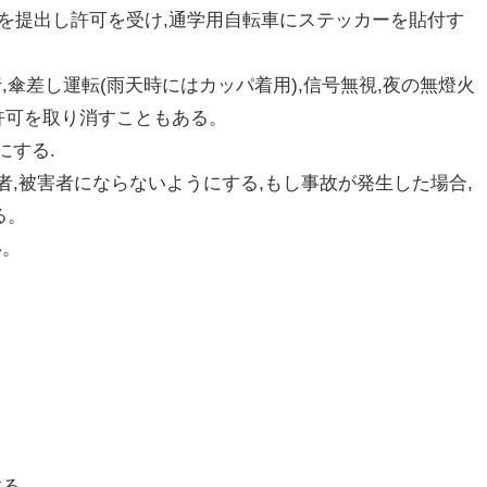
けを提出し許可を受け,通学用自転車にステッカーを貼付す
進行,傘差し運転(雨天時にはカッパ着用),信号無視,夜の無燈火
許可を取り消すこともある。
にする.
者,被害者にならないようにする,もし事故が発生した場合,
る。
い。
する。