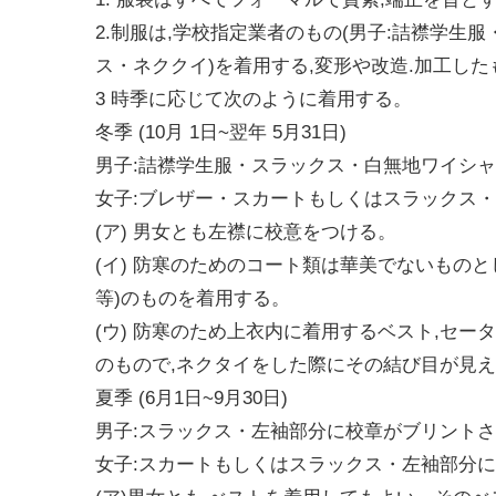
2.制服は,学校指定業者のもの(男子:詰襟学生
ス・ネククイ)を着用する,変形や改造.加工し
3 時季に応じて次のように着用する。
冬季 (10月 1日~翌年 5月31日)
男子:詰襟学生服・スラックス・白無地ワイシ
女子:ブレザー・スカートもしくはスラックス
(ア) 男女とも左襟に校意をつける。
(イ) 防寒のためのコート類は華美でないものと
等)のものを着用する。
(ウ) 防寒のため上衣内に着用するベスト,セータ
のもので,ネクタイをした際にその結び目が見え
夏季 (6月1日~9月30日)
男子:スラックス・左袖部分に校章がブリント
女子:スカートもしくはスラックス・左袖部分