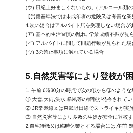
(ウ) 風紀上好ましくないもの。(アルコール類
【労働基準法では未成年者の危険又は有害な業
4.次の湯合はアルバイト居を受理しない場合が
(ア) 基本的生活習慣の乱れ, 学業成績不振が見
(イ) アルバイトに闘して問題行動が見られた場
(ウ) 3の禁止事項に触れている場合
5.自然災害等により登校が
1. 午前 6時30分の時点で次の①から③のよ
① 大雪,大雨,洪水,暴風等の警報が発令されて
② JR常磐線又は東武野田線でストライキが実
③ 自然災害等により多数の生徒が安全に登校す
2.自宅待機又は臨時休業とする場合には.午前 