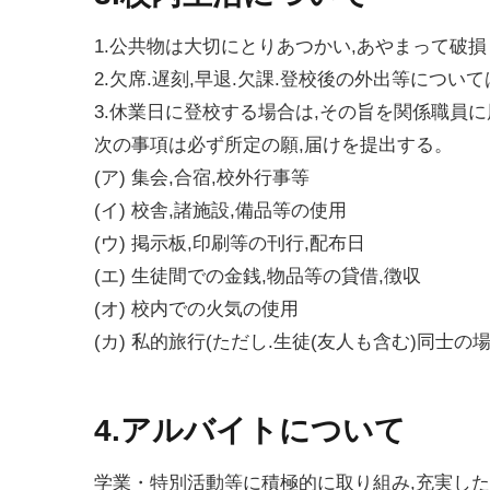
1.公共物は大切にとりあつかい,あやまって破損
2.欠席.遅刻,早退.欠課.登校後の外出等について
3.休業日に登校する場合は,その旨を関係職員
次の事項は必ず所定の願,届けを提出する。
(ア) 集会,合宿,校外行事等
(イ) 校舎,諸施設,備品等の使用
(ウ) 掲示板,印刷等の刊行,配布日
(エ) 生徒間での金銭,物品等の貸借,徴収
(オ) 校内での火気の使用
(カ) 私的旅行(ただし.生徒(友人も含む)同士
4.アルバイトについて
学業・特別活動等に積極的に取り組み,充実し