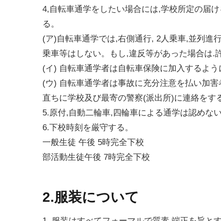
4,自転車通学をしたい場合には,学校所定の届
る。
(ア)自転車通学では,右側通行, 2人乗車,並列
乗車等はしない。もし,違反等があった場合は.
(イ) 自転車通学者は自転車保険に加入するよう
(ウ) 自転車通学者は事故に充分注意を払い加害
直ちに学校及び最寄の警察(派出所)に連絡をす
5.原付,自動二輪車,四輪車による通学は認めな
6.下校時刻を厳守する。
一般生徒 午後 5時完全下校
部活動生徒午後 7時完全下校
2.服装について
1. 服装はすべてフォーマルで質素,端正を旨と