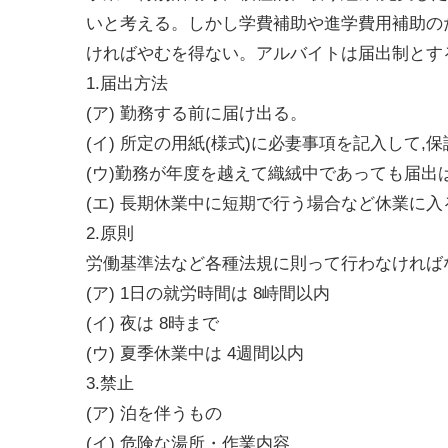
いと考える。しかし学費補助や進学費用補助の
ければやむを得ない。アルバイトは届出制とす
1.届出方法
(ア) 勤務する前に届け出る。
(イ) 所定の用紙(様式)に必妻事項を記入して,
(ウ)勤務が年度を越えて織絨中であっても届出
(エ) 長期休業中に短期で行う場合など休業に入
2.原則
労働基準法など各種法規に則って行わなければ
(ア) 1日の就労時間は 8峙間以内
(イ) 夜は 8時まで
(ウ) 夏季休業中は 4週間以内
3.禁止
(ア) 泊を伴うもの
(イ) 危険な湯所・作業内容