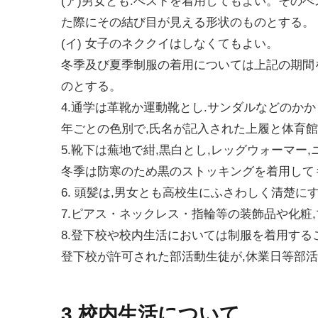
(ア)男女とも.べストを着用してもよい。そのべス
た際にその結び目が見える形状のものとする。
(イ) 女子のネククイはしなくてもよい。
冬季及び夏季制服の着用については上記の期間
のとする。
4.通学は革靴か運動靴とし.サンダルなどのか
年ごとの色別で,氏名が記入された上履と体育館
5.靴下は蕪地で紺,黒白とし,レッグウォーマー
冬季は防寒のため黒のストッキングを着用して
6. 頭髪は,男女とも高校生にふさわしく清楚に
7.ピアス・ネックレス・指輪等の装飾品や化粧
8.登下校や校内生活においては制服を着用す
登下校が許可された部活動生徒が,休業日等部
3.校内生活について