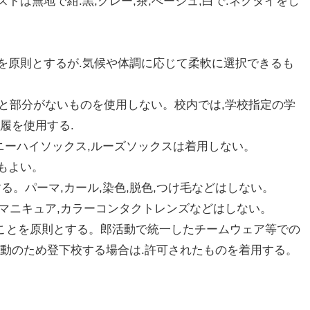
トは無地で紺.黒,グレー,茶,べージュ,白で.ネクタイをし
を原則とするが.気候や体調に応じて柔軟に選択できるも
かと部分がないものを使用しない。校内では,学校指定の学
履を使用する.
,ニーハイソックス,ルーズソックスは着用しない。
もよい。
する。パーマ,カール,染色,脱色,つけ毛などはしない。
,マニキュア,カラーコンタクトレンズなどはしない。
ることを原則とする。郎活動で統一したチームウェア等での
活動のため登下校する場合は.許可されたものを着用する。