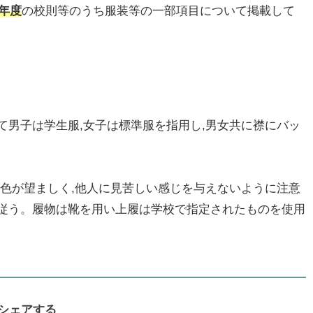
1年度
の校則等のうち服装等の一部項目について掲載して
て男子は学生服,女子は標準服を指用し,男女共に襟にバッ
白色が望ましく,他人に見苦しい感じを与えないように注意
従う。履物は靴を用い上履は学校で指定されたものを使用
シェアする