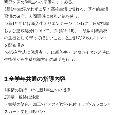
研究を深め3年生への準備をすすめる。
3新1年生:浮かれずに早く高校生活に慣れる、基本的生活
習慣の確立、人間関係にお互い気を使う。
※新1年生には新入生オリエンテーション時に「反省指導
および懲戒処分について」(生指15,16)、「須坂創成高校
の生徒として守ってほしいこと」(生指17,18)のプリント
を配布済み。
※4/6入学式に保護者へ、に新入生へは4/8ガイダンス時に
生指係から生徒指導方針の説明を行う。
3.全学年共通の指導内容
1挨拶の励行、特に新1年生への指導
2頭髪・服装に注意
・頭髪の染色・加工×ピアス×化粧×色付リップ×カラコン×
スカート丈短×腰パン×