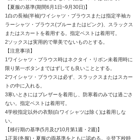
【夏服の基準(期間6月1日~9月30日)】
1白の長袖(半袖)ワイシャツ・ブラウスまたは指定半袖カ
ラーシャツ・ブラウス(ブルーまたはピンク)、スラックス
またはスカートを着用する。指定ベストは着用可。
2ソックスは実用的で華美でないものとする。
【注意事項】
1ワイシャツ・ブラウス時はネクタイ・リボン未着用時に
限り第一ボタンまではずしても良いこととする。
2ワイシャツ・ブラウスは必ず、スラックスまたはスカー
トの中に入れる。
3寒いときにはブレザーを着用し、防寒着のみでは過ごさ
ない。指定ベストは着用可。
4学校指定以外の衣類(白ワイシャツは除く)は着用しな
い。
【移行期の基準(5月及び10月第1週・2週)】
1正装(冬服)・夏服の両基準をともに認める。※登下校時