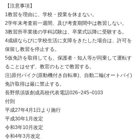
【注意事項】
1教習を理由に、学校・授業を休まない。
2学年末考査前一週間、及び考査期間中は教習しない。
3教習所卒業後の学科試験は、卒業式以降に受験する。
4成績ならびに学校生活に支障をきたした場合は、許可を
保留し教習を停止する。
5仮免許を取得しても、保護者・知人等が同乗して運転す
ることはせず、教官のもとで教習する。
注)原付バイク(原動機付き自転車)、自動二輪(オートバイ)
免許取得は厳に禁止する。
長野県須坂創成高校代表電話026−245−0103
付則
平成27年4月1日より施行
平成30年1月改定
令和3年10月改定
令和4年3月改定