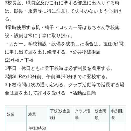
3校長室、職員室及びこれに準ずる部屋に出入りする時
は、態度・服装等に特に注意して失礼のないよう心掛け
る。
4常時使用する机・椅子・ロッカー等はもちろん学校施
設・設備は常に丁寧に取り扱う。
・万が一、学校施設・設備を破損した場合は、担任(顧問)
に申し出て届を出し修理する。⇨公共物破損届
(2)登校と下校
1平日・休日ともに登下校時は必ず制服を着用する。
2朝SHRの10分前、午前8時40分までに登校する。
3下校時間は次の通り定める。クラブ活動等で延長する場
合は届を出して許可を受ける。⇨活動延長願
下校(校舎施
クラブ活
校舎閉
特別延
始業
終業
錠)
動
鎖
長
午後3時50