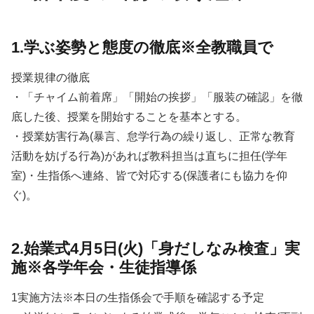
1.学ぶ姿勢と態度の徹底※全教職員で
授業規律の徹底
・「チャイム前着席」「開始の挨拶」「服装の確認」を徹
底した後、授業を開始することを基本とする。
・授業妨害行為(暴言、怠学行為の繰り返し、正常な教育
活動を妨げる行為)があれば教科担当は直ちに担任(学年
室)・生指係へ連絡、皆で対応する(保護者にも協力を仰
ぐ)。
2.始業式4月5日(火)「身だしなみ検査」実
施※各学年会・生徒指導係
1実施方法※本日の生指係会で手順を確認する予定