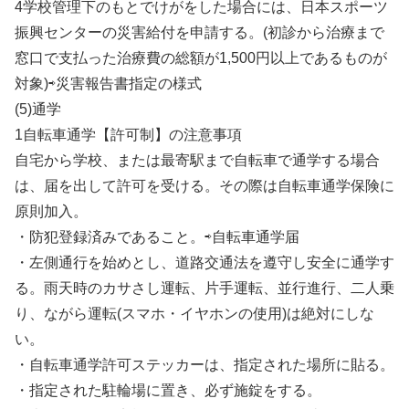
4学校管理下のもとでけがをした場合には、日本スポーツ
振興センターの災害給付を申請する。(初診から治療まで
窓口で支払った治療費の総額が1,500円以上であるものが
対象)⇨災害報告書指定の様式
(5)通学
1自転車通学【許可制】の注意事項
自宅から学校、または最寄駅まで自転車で通学する場合
は、届を出して許可を受ける。その際は自転車通学保険に
原則加入。
・防犯登録済みであること。⇨自転車通学届
・左側通行を始めとし、道路交通法を遵守し安全に通学す
る。雨天時のカサさし運転、片手運転、並行進行、二人乗
り、ながら運転(スマホ・イヤホンの使用)は絶対にしな
い。
・自転車通学許可ステッカーは、指定された場所に貼る。
・指定された駐輪場に置き、必ず施錠をする。