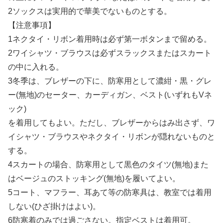
2ソックスは実用的で華美でないものとする。
【注意事項】
1ネクタイ・リボン着用時は必ず第一ボタンまで留める。
2ワイシャツ・ブラウスは必ずスラックスまたはスカート
の中に入れる。
3冬季は、ブレザーの下に、防寒用として濃紺・黒・グレ
ー(無地)のセーター、カーディガン、ベスト(いずれもVネ
ック)
を着用してもよい。ただし、ブレザーからはみ出さず、ワ
イシャツ・ブラウスやネクタイ・リボンが隠れないものと
する。
4スカートの場合、防寒用として黒色のタイツ(無地)また
はベージュのストッキング(無地)を履いてよい。
5コート、マフラー、耳あて等の防寒具は、教室では着用
しない(ひざ掛けはよい)。
6防寒着のみでは過ごさない。指定ベストは着用可。