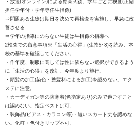
・放送(オンライン)による始業式後、学年ごとに検査(正副
担任学年付・学年専任生指係)
⇒問題ある生徒は期日を決めて再検査を実施し、早急に改
善させる
⇒学年の指導にのらない生徒は生指係の指導へ
2検査での留意事項※「生活の心得」(生指5~8)を読み、本
校の基準を確認してください。
・作年度、制服に関しては性に依らない選択ができるよう
に「生活の心得」を改訂。今年度より施行。
・頭髪の加工(染色・整髪料による加工)を認めない。エク
ステに注意。
・カーディガン等の防寒着(色指定あり)のみで過ごすこと
は認めない。指定ベストは可。
・装飾品(ピアス・カラコン等)・短いスカート丈を認めな
い。化粧・色付きリップ不可。