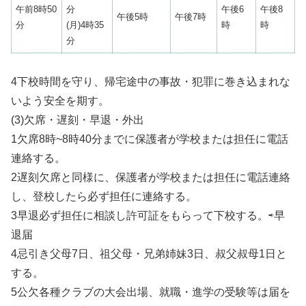
午前8時50
分
午後6
午後8
午後5時
午後7時
分
(月)4時35
時
時
分
4下校時間を守り、帰宅途中の事故・犯罪に巻き込まれな
いよう安全を期す。
(3)欠席・遅刻・早退・外出
1欠席8時~8時40分までに保護者が学校または担任に電話
連絡する。
2遅刻欠席と同様に、保護者が学校または担任に電話連絡
し、登校したら必ず担任に連絡する。
3早退必ず担任に相談し許可証をもらって下校する。⇨早
退届
4忌引き父母7日、祖父母・兄弟姉妹3日、叔父叔母1日と
する。
5公欠各種クラブの大会出場、就職・進学の受験等は届を