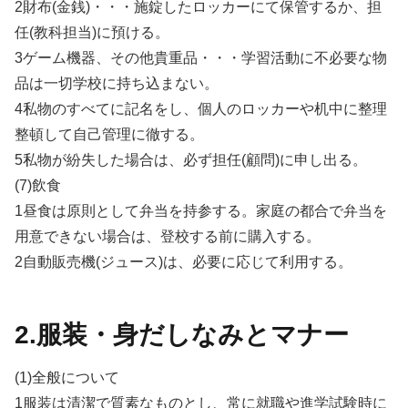
2財布(金銭)・・・施錠したロッカーにて保管するか、担
任(教科担当)に預ける。
3ゲーム機器、その他貴重品・・・学習活動に不必要な物
品は一切学校に持ち込まない。
4私物のすべてに記名をし、個人のロッカーや机中に整理
整頓して自己管理に徹する。
5私物が紛失した場合は、必ず担任(顧問)に申し出る。
(7)飲食
1昼食は原則として弁当を持参する。家庭の都合で弁当を
用意できない場合は、登校する前に購入する。
2自動販売機(ジュース)は、必要に応じて利用する。
2.服装・身だしなみとマナー
(1)全般について
1服装は清潔で質素なものとし、常に就職や進学試験時に