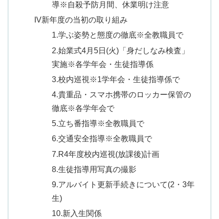
導※自殺予防月間、休業明け注意
IV新年度の当初の取り組み
1.学ぶ姿勢と態度の徹底※全教職員で
2.始業式4月5日(火)「身だしなみ検査」
実施※各学年会・生徒指導係
3.校内巡視※1学年会・生徒指導係で
4.貴重品・スマホ携帯のロッカー保管の
徹底※各学年会で
5.立ち番指導※全教職員で
6.交通安全指導※全教職員で
7.R4年度校内巡視(放課後)計画
8.生徒指導用写真の撮影
9.アルバイト更新手続きについて(2・3年
生)
10.新入生関係