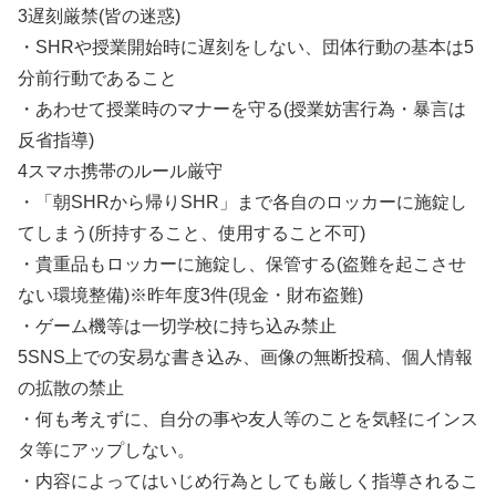
3遅刻厳禁(皆の迷惑)
・SHRや授業開始時に遅刻をしない、団体行動の基本は5
分前行動であること
・あわせて授業時のマナーを守る(授業妨害行為・暴言は
反省指導)
4スマホ携帯のルール厳守
・「朝SHRから帰りSHR」まで各自のロッカーに施錠し
てしまう(所持すること、使用すること不可)
・貴重品もロッカーに施錠し、保管する(盗難を起こさせ
ない環境整備)※昨年度3件(現金・財布盗難)
・ゲーム機等は一切学校に持ち込み禁止
5SNS上での安易な書き込み、画像の無断投稿、個人情報
の拡散の禁止
・何も考えずに、自分の事や友人等のことを気軽にインス
タ等にアップしない。
・内容によってはいじめ行為としても厳しく指導されるこ