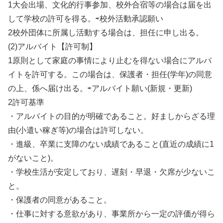
1大会出場、文化的行事参加、校外合宿等の場合は届を出
して学校の許可を得る。⇨校外活動承認願い
2校外団体に所属し活動する場合は、担任に申し出る。
(2)アルバイト【許可制】
1原則として家庭の事情により止むを得ない場合にアルバ
イトを許可する。この場合は、保護者・担任(学年)の同意
の上、係へ届け出る。⇨アルバイト願い(新規・更新)
2許可基準
・アルバイトの目的が明確であること。好ましからざる理
由(小遣い稼ぎ等)の場合は許可しない。
・進級、卒業に支障のない成績であること(直近の成績に1
がないこと)。
・学校生活が安定しており、遅刻・早退・欠席が少ないこ
と。
・保護者の同意があること。
・仕事に対する意欲があり、事業所から一定の評価が得ら