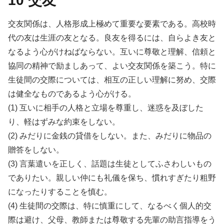
10 交友
交友関係は、人格形成上極めて重要な要素である。高校時
代の友は生涯の友となる。良友を得るには、自らよき友と
なるよう心がけねばならない。互いに尊敬と理解、信頼と
協同の精神で励ましあって、よい交友関係を築こう。特に
生徒間の交際については、相互の正しい理解に努め、交際
は健全なものであるよう心がける。
(1) 互いに相手の人格と立場を尊重し、迷惑を及ぼした
り、軽はずみな約束をしない。
(2) みだりに金銭の貸借をしない。また、みだりに物品の
贈答をしない。
(3) 言葉遣いを正しく、話題は生徒としてふさわしいもの
でありたい。親しい仲にも礼儀を保ち、慣れすぎたり粗野
になったりすることを慎む。
(4) 生徒間の交際は、特に慎重にして、なるべく個人的交
際は避け、父母、教師または尊敬する先輩の助言指導をう