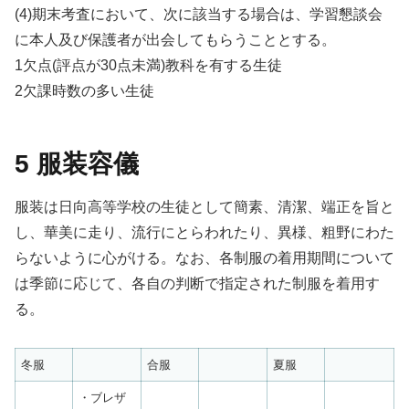
(4)期末考査において、次に該当する場合は、学習懇談会
に本人及び保護者が出会してもらうこととする。
1欠点(評点が30点未満)教科を有する生徒
2欠課時数の多い生徒
5 服装容儀
服装は日向高等学校の生徒として簡素、清潔、端正を旨と
し、華美に走り、流行にとらわれたり、異様、粗野にわた
らないように心がける。なお、各制服の着用期間について
は季節に応じて、各自の判断で指定された制服を着用す
る。
冬服
合服
夏服
・ブレザ