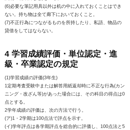
(6)必要な筆記用具以外は机の中に入れておくことはでき
ない。持ち物は全て廊下においておくこと。
(7)不正行為につながるものを所持したり、私語、物品の
貸借をしてはならない。
4 学習成績評価・単位認定・進
級・卒業認定の規定
(1)学習成績の評価(3年生)
1定期考査受験中または解答用紙返却時に不正な行為(カン
ニング・改ざん等)があった場合には、その科目の得点は0
点とする。
2学年成績の評価は、次の方法で行う。
(ア)1・2学期は100点法で評点を示す。
(イ)学年評点は各学期評点を総合的に評価し、100点法と5