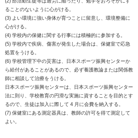
(2) 部活動生徒等は過労に陥ったり、勉学をおろそかにす
ることのないように心がける。
(3) よい環境に強い身体が育つことに留意し、環境整備に
心がける。
(4) 学校内の保健に関する行事には積極的に参加する。
(5) 学校内で疾病、傷害が発生した場合は、保健室で応急
処置をうける。
(6) 学校管理下中の災害は、日本スポーツ振興センターか
ら給付があることがあるので、必ず養護教論または関係教
師に相談して治療をうける。
日本スポーツ振興センターは、日本スポーツ振興センター
法に則り、学校教育の円滑な実施に資することを目的とす
るので、生徒は加入に際して 4 月に会費を納入する。
(7) 保健室にある測定器具は、教師の許可を得て測定して
よい。