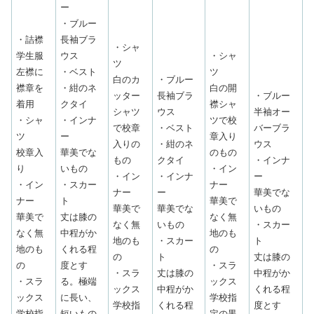
ー
・ブルー
・詰襟
長袖ブラ
・シャ
学生服
ウス
・シャ
ツ
左襟に
・ベスト
ツ
白のカ
・ブルー
襟章を
・紺のネ
白の開
ッター
長袖ブラ
・ブルー
着用
クタイ
襟シャ
シャツ
ウス
半袖オー
・シャ
・インナ
ツで校
で校章
・ベスト
バーブラ
ツ
ー
章入り
入りの
・紺のネ
ウス
校章入
華美でな
のもの
もの
クタイ
・インナ
り
いもの
・イン
・イン
・インナ
ー
・イン
・スカー
ナー
ナー
ー
華美でな
ナー
ト
華美で
華美で
華美でな
いもの
華美で
丈は膝の
なく無
なく無
いもの
・スカー
なく無
中程がか
地のも
地のも
・スカー
ト
地のも
くれる程
の
の
ト
丈は膝の
の
度とす
・スラ
・スラ
丈は膝の
中程がか
・スラ
る。極端
ックス
ックス
中程がか
くれる程
ックス
に長い、
学校指
学校指
くれる程
度とす
学校指
短いもの
定の黒