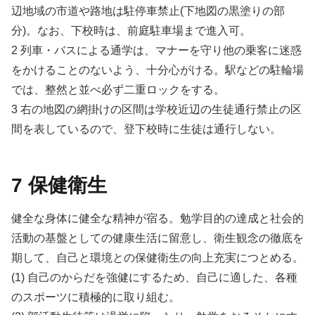
辺地域の市道や路地は駐停車禁止(下地図の黒塗りの部
分)。なお、下校時は、前庭駐車場まで進入可。
2 列車・バスによる通学は、マナーを守り他の乗客に迷惑
をかけることのないよう、十分心がける。駅などの駐輪場
では、整然と並べ必ず二重ロックをする。
3 右の地図の網掛けの区間は学校近辺の生徒通行禁止の区
間を表しているので、登下校時に生徒は通行しない。
7 保健衛生
健全な身体に健全な精神が宿る。勉学目的の達成と社会的
活動の基盤としての健康生活に留意し、衛生観念の徹底を
期して、自己と環境との保健衛生の向上充実につとめる。
(1) 自己のからだを強健にするため、自己に適した、各種
のスポーツに積極的に取り組む。