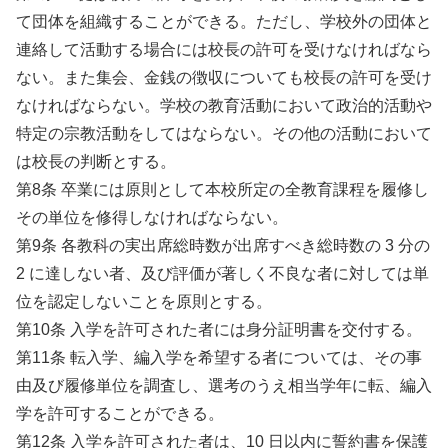
て団体を組織することができる。ただし、学校外の団体と
連絡して活動する場合には校長の許可を受けなければなら
ない。また集会、金銭の徴収についても校長の許可を受け
なければならない。学校の教育活動において政治的活動や
特定の宗教活動をしてはならない。その他の活動において
は校長の判断とする。
第8条 卒業には原則として本校所定の全教育課程を履修し
その単位を修得しなければならない。
第9条 各教科の実出席総時数が出席すべき総時数の 3 分の
2 に達しない者、及び評価が著しく不良な者に対しては単
位を認定しないことを原則とする。
第10条 入学を許可された者には身分証明書を交付する。
第11条 転入学、編入学を希望する者については、その事
由及び履修単位を調査し、選考のうえ相当学年に転、編入
学を許可することができる。
第12条 入学を許可された者は、10 日以内に誓約書を保護