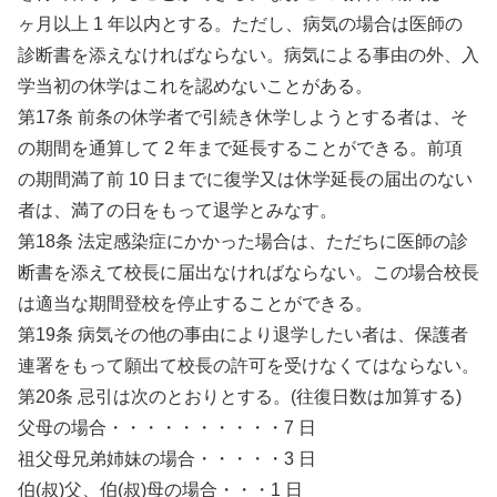
ヶ月以上 1 年以内とする。ただし、病気の場合は医師の
診断書を添えなければならない。病気による事由の外、入
学当初の休学はこれを認めないことがある。
第17条 前条の休学者で引続き休学しようとする者は、そ
の期間を通算して 2 年まで延長することができる。前項
の期間満了前 10 日までに復学又は休学延長の届出のない
者は、満了の日をもって退学とみなす。
第18条 法定感染症にかかった場合は、ただちに医師の診
断書を添えて校長に届出なければならない。この場合校長
は適当な期間登校を停止することができる。
第19条 病気その他の事由により退学したい者は、保護者
連署をもって願出て校長の許可を受けなくてはならない。
第20条 忌引は次のとおりとする。(往復日数は加算する)
父母の場合・・・・・・・・・・7 日
祖父母兄弟姉妹の場合・・・・・3 日
伯(叔)父、伯(叔)母の場合・・・1 日