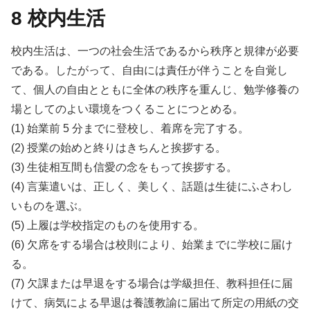
8 校内生活
校内生活は、一つの社会生活であるから秩序と規律が必要
である。したがって、自由には責任が伴うことを自覚し
て、個人の自由とともに全体の秩序を重んじ、勉学修養の
場としてのよい環境をつくることにつとめる。
(1) 始業前 5 分までに登校し、着席を完了する。
(2) 授業の始めと終りはきちんと挨拶する。
(3) 生徒相互間も信愛の念をもって挨拶する。
(4) 言葉遣いは、正しく、美しく、話題は生徒にふさわし
いものを選ぶ。
(5) 上履は学校指定のものを使用する。
(6) 欠席をする場合は校則により、始業までに学校に届け
る。
(7) 欠課または早退をする場合は学級担任、教科担任に届
けて、病気による早退は養護教諭に届出て所定の用紙の交