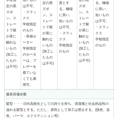
定の黒
度とす
る。極端
定の黒
は不可。
ズボ
ズボ
る。極端
に長い、
ズボ
・スラッ
ン。ス
ン。ス
に長い、
短いもの
ン。ス
クス
トレー
トレー
短いもの
は不可。
トレー
学校指定
トで裾
トで裾
は不可。
・スラッ
トで裾
のもの
が床に
が床に
・スラッ
クス
が床に
・長袖セ
触れな
触れな
クス
学校指定
触れな
ーター
いもの
いもの
学校指定
のもの
いもの
学校指定
(加工し
(加工し
のもの
(加工し
のセータ
たもの
たもの
たもの
ーは、ブ
は不可)
は不可)
は不可)
レザーを
着ていな
くても着
用可。
服装容儀全般
髪型・・・日向高校生としての誇りを持ち、清潔感と社会的品性の
溢れる髪型とする。ただし、原則として加工は禁止する。(脱色、染
色、パーマ、エクステンション等)