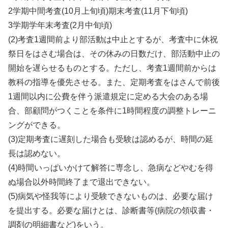
2学期中間考査(10月上旬頃)期末考査(11月下旬頃)
3学期学年末考査(2月中旬頃)
(2)考査1週間前より部活動は中止とするが、考査中に休祝
祭日をはさむ場合は、その休みの日数だけ、部活動中止の
開始を遅らせるものとする。ただし、考査1週間前からは
教科の指導を優先させる。また、定期考査をはさんで前後
1週間以内に公費を伴う派遣規定に定める大会のある場
合、部顧問がつくことを条件に1時間程度の調整トレーニ
ングができる。
(3)定期考査に遅刻した場合も受験は認めるが、時間の延
長は認めない。
(4)時間いっぱいかけて解答に専念し、急病などやむを得
ぬ場合以外時間終了まで退出できない。
(5)病気や怪我等により受験できないものは、必要な届け
を提出する。必要な届けとは、診断書等(病院の領収書・
調剤の明細書など)をいう。