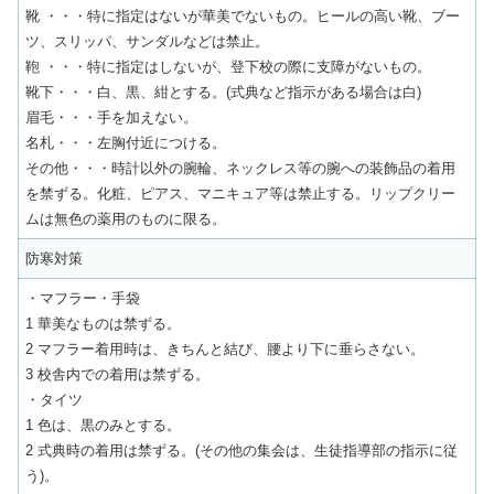
靴 ・・・特に指定はないが華美でないもの。ヒールの高い靴、ブー
ツ、スリッパ、サンダルなどは禁止。
鞄 ・・・特に指定はしないが、登下校の際に支障がないもの。
靴下・・・白、黒、紺とする。(式典など指示がある場合は白)
眉毛・・・手を加えない。
名札・・・左胸付近につける。
その他・・・時計以外の腕輪、ネックレス等の腕への装飾品の着用
を禁ずる。化粧、ピアス、マニキュア等は禁止する。リップクリー
ムは無色の薬用のものに限る。
防寒対策
・マフラー・手袋
1 華美なものは禁ずる。
2 マフラー着用時は、きちんと結び、腰より下に垂らさない。
3 校舎内での着用は禁ずる。
・タイツ
1 色は、黒のみとする。
2 式典時の着用は禁ずる。(その他の集会は、生徒指導部の指示に従
う)。