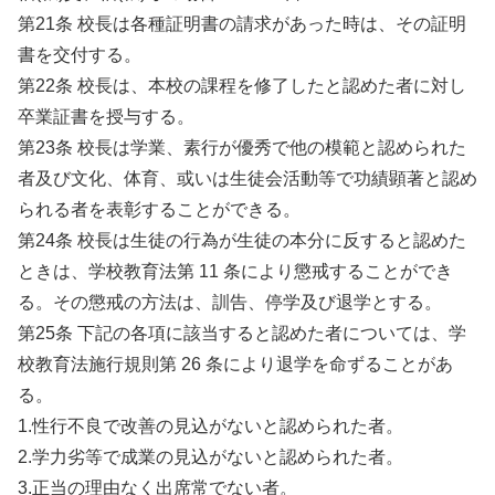
第21条 校長は各種証明書の請求があった時は、その証明
書を交付する。
第22条 校長は、本校の課程を修了したと認めた者に対し
卒業証書を授与する。
第23条 校長は学業、素行が優秀で他の模範と認められた
者及び文化、体育、或いは生徒会活動等で功績顕著と認め
られる者を表彰することができる。
第24条 校長は生徒の行為が生徒の本分に反すると認めた
ときは、学校教育法第 11 条により懲戒することができ
る。その懲戒の方法は、訓告、停学及び退学とする。
第25条 下記の各項に該当すると認めた者については、学
校教育法施行規則第 26 条により退学を命ずることがあ
る。
1.性行不良で改善の見込がないと認められた者。
2.学力劣等で成業の見込がないと認められた者。
3.正当の理由なく出席常でない者。