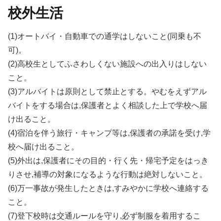
校外生活
(1)オートバイ・自動車での通学はしないこと(同乗も不
可)。
(2)高校生としてふさわしくない施設への出入りはしない
こと。
(3)アルバイトは原則として禁止とする。やむをえずアル
バイトをする場合は,保護者とよく相談した上で学校へ届
け出ること。
(4)宿泊を伴う旅行・キャンプ等は,保護者の承諾を受け,学
校へ届け出ること。
(5)外出は,保護者にその目的・行く先・帰宅予定をはっき
りさせ,補導の対象になるような行動は絶対しないこと。
(6)万一事故が発生したときは,すみやかに学校へ連絡する
こと。
(7)登下校時は交通ルールを守り,必ず制服を着用するこ