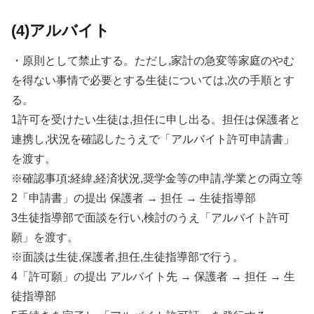
(4)アルバイト
・原則として禁止する。ただし,家計の急変等家庭のやむ
を得ない事情で必要とする生徒については,次の手順とす
る。
1許可を受けたい生徒は,担任に申し出る。担任は保護者と
連携し,状況を確認したうえで「アルバイト許可申請書」
を渡す。
※確認事項:経緯,経済状況,奨学金等の申請,学業との両立等
2「申請書」の提出 保護者 → 担任 → 生徒指導部
3生徒指導部で面談を行い,検討のうえ「アルバイト許可
願」を渡す。
※面談は生徒,保護者,担任,生徒指導部で行う。
4「許可願」の提出 アルバイト先 → 保護者 → 担任 → 生
徒指導部