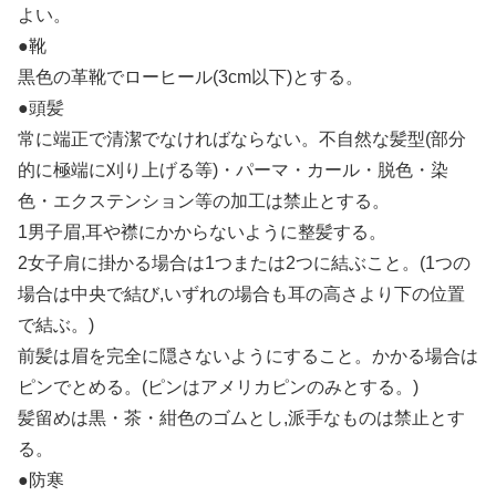
よい。
●靴
黒色の革靴でローヒール(3cm以下)とする。
●頭髪
常に端正で清潔でなければならない。不自然な髪型(部分
的に極端に刈り上げる等)・パーマ・カール・脱色・染
色・エクステンション等の加工は禁止とする。
1男子眉,耳や襟にかからないように整髪する。
2女子肩に掛かる場合は1つまたは2つに結ぶこと。(1つの
場合は中央で結び,いずれの場合も耳の高さより下の位置
で結ぶ。)
前髪は眉を完全に隠さないようにすること。かかる場合は
ピンでとめる。(ピンはアメリカピンのみとする。)
髪留めは黒・茶・紺色のゴムとし,派手なものは禁止とす
る。
●防寒