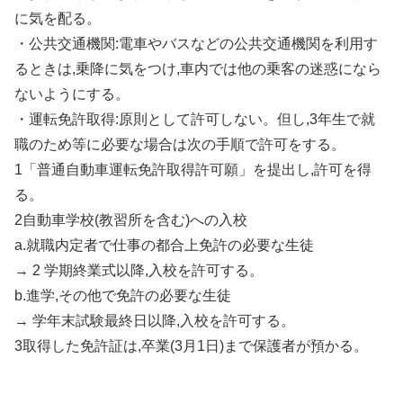
に気を配る。
・公共交通機関:電車やバスなどの公共交通機関を利用す
るときは,乗降に気をつけ,車内では他の乗客の迷惑になら
ないようにする。
・運転免許取得:原則として許可しない。但し,3年生で就
職のため等に必要な場合は次の手順で許可をする。
1「普通自動車運転免許取得許可願」を提出し,許可を得
る。
2自動車学校(教習所を含む)への入校
a.就職内定者で仕事の都合上免許の必要な生徒
→ 2 学期終業式以降,入校を許可する。
b.進学,その他で免許の必要な生徒
→ 学年末試験最終日以降,入校を許可する。
3取得した免許証は,卒業(3月1日)まで保護者が預かる。