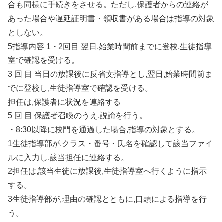
合も同様に手続きをさせる。ただし,保護者からの連絡が
あった場合や遅延証明書・領収書がある場合は指導の対象
としない。
5指導内容 1・2回目 翌日,始業時間前までに登校,生徒指導
室で確認を受ける。
3 回 目 当日の放課後に反省文指導とし,翌日,始業時間前ま
でに登校し,生徒指導室で確認を受ける。
担任は,保護者に状況を連絡する
5 回 目 保護者召喚のうえ,説諭を行う。
・8:30以降に校門を通過した場合,指導の対象とする。
1生徒指導部が,クラス・番号・氏名を確認して該当ファイ
ルに入力し,該当担任に連絡する。
2担任は,該当生徒に放課後,生徒指導室へ行くように指示
する。
3生徒指導部が,理由の確認とともに,口頭による指導を行
う。