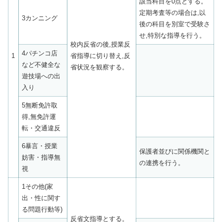
該当科目を0点とする。
定期考査等の場合は,以
3カンニング
後の科目を別室で受験さ
せ,特別な指導を行う。
校内反省の後,授業反
4パチンコ店
1
省指導に切り替え,反
など不健全な
省状況を観察する。
遊技場への出
入り
5無断免許取
得,無免許運
転・交通違反
6暴言・授業
保護者並びに関係機関と
妨害・指導無
の連携を行う。
視
1その他(家
出・性に関す
る問題行動等)
反省文指導とする。