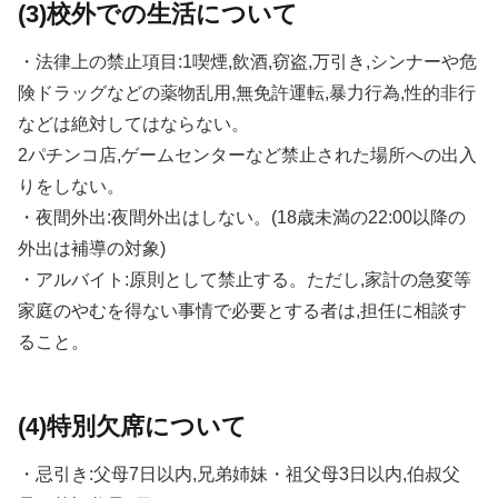
(3)校外での生活について
・法律上の禁止項目:1喫煙,飲酒,窃盗,万引き,シンナーや危
険ドラッグなどの薬物乱用,無免許運転,暴力行為,性的非行
などは絶対してはならない。
2パチンコ店,ゲームセンターなど禁止された場所への出入
りをしない。
・夜間外出:夜間外出はしない。(18歳未満の22:00以降の
外出は補導の対象)
・アルバイト:原則として禁止する。ただし,家計の急変等
家庭のやむを得ない事情で必要とする者は,担任に相談す
ること。
(4)特別欠席について
・忌引き:父母7日以内,兄弟姉妹・祖父母3日以内,伯叔父