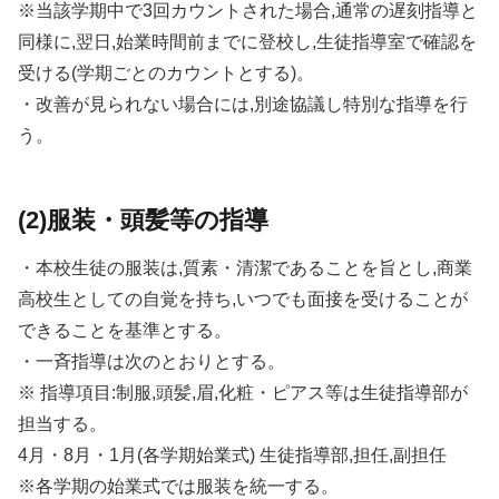
※当該学期中で3回カウントされた場合,通常の遅刻指導と
同様に,翌日,始業時間前までに登校し,生徒指導室で確認を
受ける(学期ごとのカウントとする)。
・改善が見られない場合には,別途協議し特別な指導を行
う。
(2)服装・頭髪等の指導
・本校生徒の服装は,質素・清潔であることを旨とし,商業
高校生としての自覚を持ち,いつでも面接を受けることが
できることを基準とする。
・一斉指導は次のとおりとする。
※ 指導項目:制服,頭髪,眉,化粧・ピアス等は生徒指導部が
担当する。
4月・8月・1月(各学期始業式) 生徒指導部,担任,副担任
※各学期の始業式では服装を統一する。