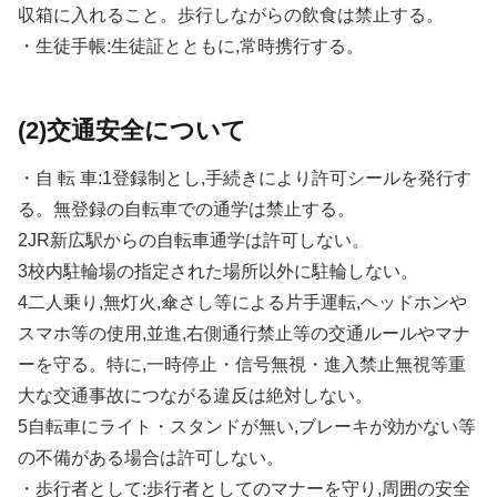
収箱に入れること。歩行しながらの飲食は禁止する。
・生徒手帳:生徒証とともに,常時携行する。
(2)交通安全について
・自 転 車:1登録制とし,手続きにより許可シールを発行す
る。無登録の自転車での通学は禁止する。
2JR新広駅からの自転車通学は許可しない。
3校内駐輪場の指定された場所以外に駐輪しない。
4二人乗り,無灯火,傘さし等による片手運転,ヘッドホンや
スマホ等の使用,並進,右側通行禁止等の交通ルールやマナ
ーを守る。特に,一時停止・信号無視・進入禁止無視等重
大な交通事故につながる違反は絶対しない。
5自転車にライト・スタンドが無い,ブレーキが効かない等
の不備がある場合は許可しない。
・歩行者として:歩行者としてのマナーを守り,周囲の安全