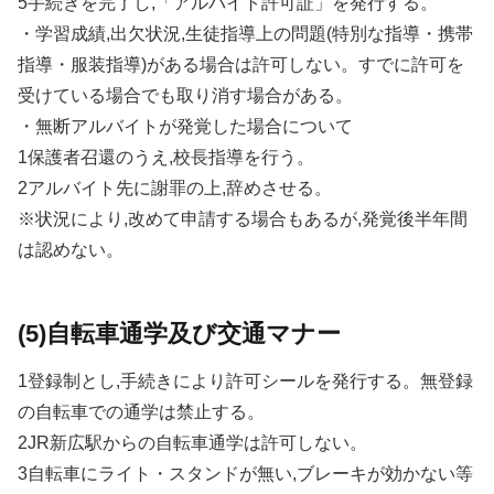
5手続きを完了し,「アルバイト許可証」を発行する。
・学習成績,出欠状況,生徒指導上の問題(特別な指導・携帯
指導・服装指導)がある場合は許可しない。すでに許可を
受けている場合でも取り消す場合がある。
・無断アルバイトが発覚した場合について
1保護者召還のうえ,校長指導を行う。
2アルバイト先に謝罪の上,辞めさせる。
※状況により,改めて申請する場合もあるが,発覚後半年間
は認めない。
(5)自転車通学及び交通マナー
1登録制とし,手続きにより許可シールを発行する。無登録
の自転車での通学は禁止する。
2JR新広駅からの自転車通学は許可しない。
3自転車にライト・スタンドが無い,ブレーキが効かない等