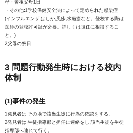
母・曾祖父母1日
・その他:1学校保健安全法によって定められた感染症
(インフルエンザ,はしか,風疹,水疱瘡など。登校する際は
医師の登校許可証が必要。詳しくは担任に相談するこ
と。)
2父母の祭日
3 問題行動発生時における校内
体制
(1)事件の発生
1発見者は,その場で該当生徒に行為の確認をする。
2発見者は,生徒指導部と担任に連絡をし,該当生徒を生徒
指導部へ連れて行く。