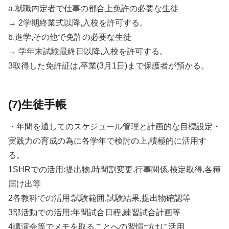
a.就職内定者で仕事の都合上免許の必要な生徒
→ 2学期終業式以降,入校を許可する。
b.進学,その他で免許の必要な生徒
→ 学年末試験最終日以降,入校を許可する。
3取得した免許証は,卒業(3月1日)まで保護者が預かる。
(7)生徒手帳
・年間を通してのスケジュール管理と計画的な目標設定・
実践力の育成の為に各学年で検討の上,積極的に活用す
る。
1SHRでの活用:提出物,時間割変更,行事関係,検定取得,各種
届け出等
2各教科での活用:試験範囲,試験結果,提出物確認等
3部活動での活用:年間試合日程,練習試合計画等
4講演会等でメモを取ることへの習慣づけに活用