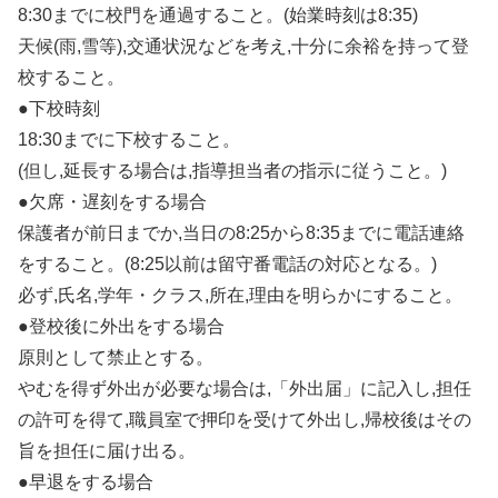
8:30までに校門を通過すること。(始業時刻は8:35)
天候(雨,雪等),交通状況などを考え,十分に余裕を持って登
校すること。
●下校時刻
18:30までに下校すること。
(但し,延長する場合は,指導担当者の指示に従うこと。)
●欠席・遅刻をする場合
保護者が前日までか,当日の8:25から8:35までに電話連絡
をすること。(8:25以前は留守番電話の対応となる。)
必ず,氏名,学年・クラス,所在,理由を明らかにすること。
●登校後に外出をする場合
原則として禁止とする。
やむを得ず外出が必要な場合は,「外出届」に記入し,担任
の許可を得て,職員室で押印を受けて外出し,帰校後はその
旨を担任に届け出る。
●早退をする場合