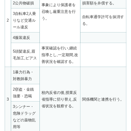
2公共物破損
損害額を弁償する。
事象により保護者を
召喚し厳重注意を行
3自転車2人乗
自転車通学許可を抹消す
う。
2
りなど交通ル
る。
ール違反
4服装違反
事実確認を行い,継続
5頭髪違反,眉
指導とし,一定期間,改
毛加工,ピアス
善状況を確認する。
1暴力行為・
対教師暴力
2窃盗・金銭
校内反省の後,授業反
強要・恐喝
3
省指導に切り替え,反
関係機関と連携を行う。
省状況を観察する。
3シンナー・
危険ドラッグ
などの薬物乱
用等