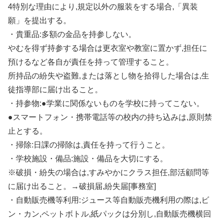
4特別な理由により,規定以外の服装をする場合,「異装
願」を提出する。
・貴重品:多額の金品を持参しない。
やむを得ず持参する場合は更衣室や教室に置かず,担任に
預けるなど各自が責任を持って管理すること。
所持品の紛失や盗難,または落とし物を拾得した場合は,生
徒指導部に届け出ること。
・持参物:●学業に関係ないものを学校に持ってこない。
●スマートフォン・携帯電話等の校内の持ち込みは,原則禁
止とする。
・掃除:日課の掃除は,責任を持って行うこと。
・学校施設・備品:施設・備品を大切にする。
※破損・紛失の場合は,すみやかにクラス担任,部活顧問等
に届け出ること。→破損届,紛失届[事務室]
・自動販売機等利用:ジュース等自動販売機利用の際は,ビ
ン・カン,ペットボトル,紙パックは分別し,自動販売機横回