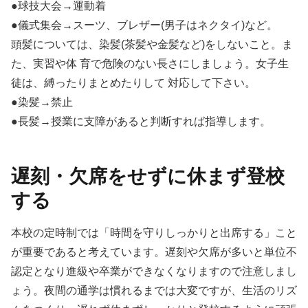
●球技大会→運動着
●儀式集会→スーツ、ブレザー(男子はネクタイ)など。
頭髪については、染髪(茶髪や金髪など)をしないこと。ま
た、実習や体 育で危険のない長さにしましょう。女子生
徒は、縛ったりまとめたりして 対応して下さい。
●染髪→禁止
●長髪→授業に支障があると判断すれば指導します。
遅刻・欠席をせずに休まず登校
する
本校の定時制では「時間を守りしっかりと出席する」こと
が重要であると考えています。遅刻や欠席が多いと単位不
認定となり進級や卒業ができなくなりますので注意しまし
ょう。夜間の通学は慣れるまでは大変ですが、生活のリズ