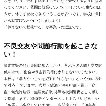
ムをつくり、遅れず休まずしっかりと登校するように頑張
ってください。昼間に就業(アルバイト)している生徒のほ
うが、休まず登校できていることが多いです。学校に慣れ
たら就業(アルバイト)しましょう!
「休まないで登校する」が卒業への近道です。
不良交友や問題行動を起こさな
い！
暴走族等の非行集団に加入したり、それらの人間と交友関
係を 持ち、集会や暴走行為等に参加しないでください。
本校は「暴力やいじめを絶対に許さない」という強い方針
で対応 しています。喫煙・飲酒・深夜徘徊・暴カ・窃
盗・無免許運転・無届免許取 得等も校則違反として厳し
く指導します。SNS等インターネット上の「いじめ」や
「犯罪」が多発していま す。一歩間違えば、「加害者」