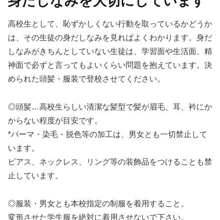
身だしなみを大切にしています
高校生として、恥ずかしくない行動を取っているかどうか
は、その生徒の身だしなみを見ればよくわかります。身だ
しなみがきちんとしていない生徒は、学習面や生活面、精
神面で必ずと言ってもよいくらい問題を抱えています。決
められた頭髪・服装で登校させてください。
◎頭髪…
高校生らし
い
清潔な髪型で
髪が眉毛
、
耳
、
衿
に
か
から
ない程度
が目安です
。
*
パーマ
・
染毛
・
脱色等
の加工は
、
男女とも一切禁止して
います。
ピアス
、ネ
ックレス
、リング等
の装飾品
をつけることも禁
止して
います。
◎服装・
男女とも本校指定の制服を
着用
すること
。
変形させ
た学生服を絶対に着
用させな
い
で下さい。