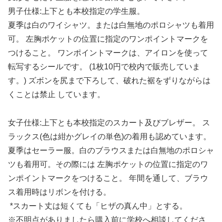
男
子
仕様:
上下
とも本
校指定
の学
生服
。
夏季は白の
ワイシャツ。
また
は白無地のポロシ
ャツも着
用
可
。
左胸
ポケット
の
位置に指定のワンポイントマークを
つけること。
ワンポイントマークは
、
アイロンを使
って
転写
するシールです。
(1枚10円で校内で販売していま
す。)
ズボンを尻まで下ろして
、
破れた裾をずりながらは
くことは禁止
して
い
ます
。
女子仕
様:
上
下とも本校指
定のスカート及びブレザー。
ス
ラ
ック
ス
(
色
は紺かグレイの単
色
)
の着
用も認
めています
。
夏季はセ
ーラー
服。
白の
ブラウスまた
は白無地のポロシ
ャ
ツも着用可
。
その
際には
左
胸ポケットの位
置に指定
の
ワ
ンポイン
トマークをつ
けること。
年間を通して、ブラウ
ス着用時はリボンを付ける。
*
スカ
ー
ト丈は短くても「ヒザの真ん中
」
とする
。
※不明
点がありましたら購入前
に学
校へ
相談して
くださ